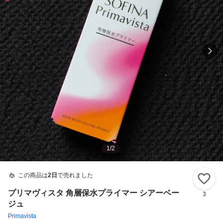
1
/
2
この商品は
2日
で売れました
い
プリマヴィスタ 角層保水プライマー シアーベー
3
ジュ
Primavista