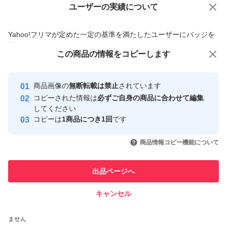
ユーザーの実績について
価格の相談
商品への質問
商品への質問からの値下げ交渉、不適切なカテゴリ変更依頼は禁止です
Yahoo!フリマが定めた一定の基準を満たしたユーザーにバッジを
付与しています
この商品をみている人にオススメ
この商品の情報をコピーします
安心取引出品者
最大10%対象
Yahoo!フリマの基準をクリアした安
安心取引出品者
商品画像の
無断転載は禁止
されています
心・安全なユーザーです
コピーされた情報は
必ずご自身の商品に合わせて編集
取引実績
してください
コピーは
1商品につき1回
です
このユーザーはYahoo!フリマの取
取引実績◯+
いいね！
いいね！
2,400
円
2,300
円
2,600
円
引を完了させた実績があります
商品情報コピー機能について
最大10%対象
このユーザーは他フリマサービス
他フリマ実績◯+
出品ページへ
での取引実績があります
キャンセル
スピード&安心発送
いいね！
いいね！
2,550
※このバッジは実績に基づく表示であり、発送を保証しているものではあり
円
2,490
円
2,200
円
ません