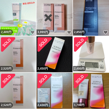
いいね！
いいね！
2,489
円
3,999
円
2,850
円
2,520
円
2,450
円
2,400
円
2,520
円
2,430
円
1,700
円