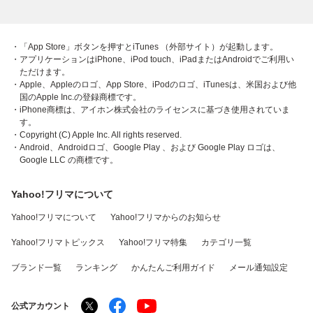
・「App Store」ボタンを押すとiTunes （外部サイト）が起動します。
・アプリケーションはiPhone、iPod touch、iPadまたはAndroidでご利用い
ただけます。
・Apple、Appleのロゴ、App Store、iPodのロゴ、iTunesは、米国および他
国のApple Inc.の登録商標です。
・iPhone商標は、アイホン株式会社のライセンスに基づき使用されていま
す。
・Copyright (C) Apple Inc. All rights reserved.
・Android、Androidロゴ、Google Play 、および Google Play ロゴは、
Google LLC の商標です。
Yahoo!フリマについて
Yahoo!フリマについて
Yahoo!フリマからのお知らせ
Yahoo!フリマトピックス
Yahoo!フリマ特集
カテゴリ一覧
ブランド一覧
ランキング
かんたんご利用ガイド
メール通知設定
公式アカウント