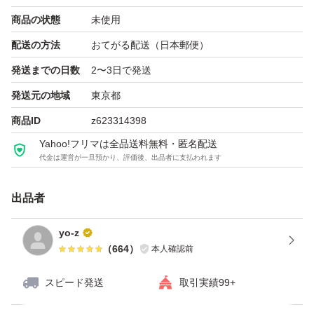
商品の状態
未使用
配送の方法
おてがる配送（日本郵便）
発送までの日数
2〜3日で発送
発送元の地域
東京都
商品ID
z623314398
Yahoo!フリマは全品送料無料・匿名配送
代金は運営が一旦預かり、評価後、出品者に支払われます
出品者
yo-z
（
664
）
本人確認前
スピード発送
取引実績99+