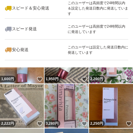
このユーザーは高頻度で24時間以内
スピード＆安心発送
＆設定した発送日数内に発送していま
す
このユーザーは高頻度で24時間以内
スピード発送
に発送しています
いいね！
いいね！
3,200
円
2,490
円
2,800
円
最大10%対象
このユーザーは設定した発送日数内に
安心発送
発送しています
いいね！
いいね！
1,600
円
1,950
円
2,200
円
いいね！
いいね！
2,222
円
3,280
円
2,250
円