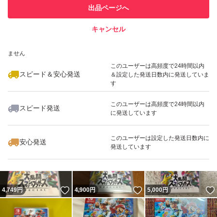
このユーザーは他フリマサービス
他フリマ実績◯+
出品ページへ
での取引実績があります
キャンセル
スピード&安心発送
いいね！
いいね！
4,550
※このバッジは実績に基づく表示であり、発送を保証しているものではあり
円
4,980
円
5,000
円
ません
最大10%対象
このユーザーは高頻度で24時間以内
スピード＆安心発送
＆設定した発送日数内に発送していま
す
このユーザーは高頻度で24時間以内
スピード発送
に発送しています
いいね！
いいね！
4,700
円
4,880
円
5,200
円
最大10%対象
このユーザーは設定した発送日数内に
安心発送
発送しています
いいね！
いいね！
4,749
円
4,900
円
5,000
円