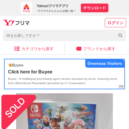
ログイン
カテゴリから探す
ブランドから探す
Overseas Visitors
Click here for Buyee
Buyee - A multilingual purchasing agent service operated by tenso, featuring items
from JDirectItems Fleamarket (provided by LY Corporation)