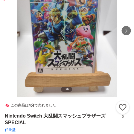
1
/
6
この商品は
4分
で売れました
い
Nintendo Switch 大乱闘スマッシュブラザーズ
0
SPECIAL
任天堂