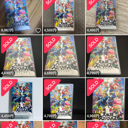
いいね！
8,967
円
4,500
円
4,400
円
4,699
円
4,699
円
4,799
円
4,450
円
4,700
円
4,900
円