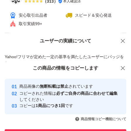
（
313
）
本人確認済
安心取引出品者
スピード＆安心発送
取引実績99+
ユーザーの実績について
価格の相談
商品への質問
商品への質問からの値下げ交渉、不適切なカテゴリ変更依頼は禁止です
Yahoo!フリマが定めた一定の基準を満たしたユーザーにバッジを
付与しています
この商品をみている人にオススメ
この商品の情報をコピーします
安心取引出品者
最大10%対象
最大10%対象
最大10%対象
Yahoo!フリマの基準をクリアした安
安心取引出品者
商品画像の
無断転載は禁止
されています
心・安全なユーザーです
コピーされた情報は
必ずご自身の商品に合わせて編集
取引実績
してください
コピーは
1商品につき1回
です
このユーザーはYahoo!フリマの取
取引実績◯+
いいね！
いいね！
4,850
円
4,900
円
4,700
円
引を完了させた実績があります
商品情報コピー機能について
最大10%対象
最大10%対象