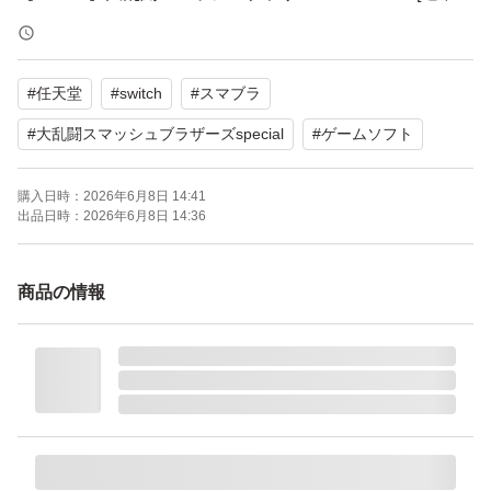
版]
ブランド：任天堂
#
任天堂
#
switch
#
スマブラ
ゲームジャンル：アクション
ソフトウェア対象年齢：全年齢対象
#
大乱闘スマッシュブラザーズspecial
#
ゲームソフト
パッケージ種類：通常版
購入日時：
2026年6月8日 14:41
オンライン：オンライン対応
出品日時：
2026年6月8日 14:36
プレイモード：TVモード対応 テーブルモード対応 携帯モ
ード対応
商品の情報
amiibo対応：amiibo対応
携帯モードプレイ人数：1.0 人