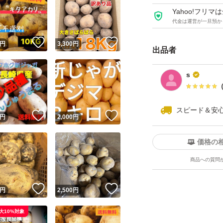
Yahoo!フリ
代金は運営が一旦預か
！
いいね！
いいね！
円
3,300
円
出品者
s
スピード＆安
！
いいね！
いいね！
円
2,000
円
価格の
商品への質問
！
いいね！
いいね！
円
2,500
円
大10%対象