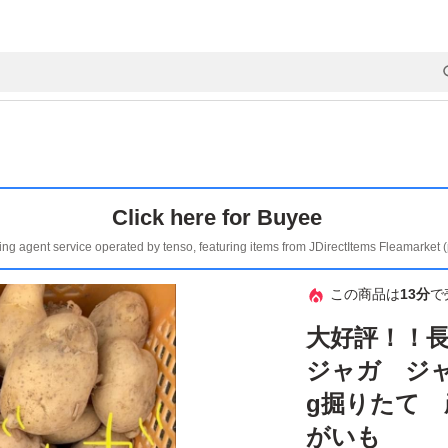
Click here for Buyee
ing agent service operated by tenso, featuring items from JDirectItems Fleamarket 
この商品は
13分
で
大好評！！
ジャガ ジャ
g掘りたて 
がいも