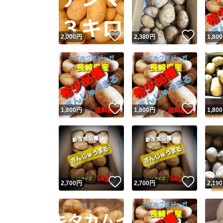
他フ
いいね！
いいね
2,000
円
2,380
円
1,800
スピード
※このバッ
スピ
いいね！
いいね
1,800
円
1,800
円
1,800
スピ
安心
いいね！
いいね
2,700
円
2,700
円
2,190