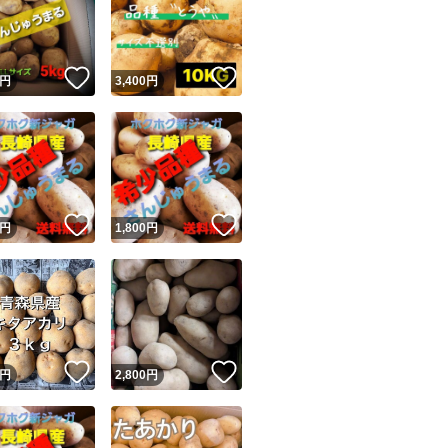
！
いいね！
いいね！
円
3,400
円
ユーザーの実績について
！
いいね！
いいね！
円
1,800
円
o!フリマが定めた一定の基準を満たしたユーザーにバッジを付与しています
出品者
この商品の情報をコピーします
取引出品者
Yahoo!フリマの基準をクリアした安心・安全なユーザーです
！
いいね！
いいね！
商品画像の
無断転載は禁止
されています
円
2,800
円
コピーされた情報は
必ずご自身の商品に合わせて編集
してください
コピーは
1商品につき1回
です
実績◯+
このユーザーはYahoo!フリマの取引を完了させた実績があり