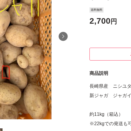
送料無料
2,700
円
商品説明
長崎県産 ニシユ
新ジャガ ジャガ
約11kg（箱込）
※22kgでの発送