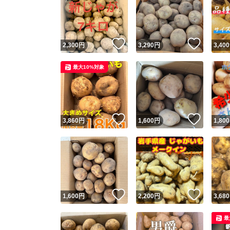
いいね！
いいね
2,300
円
3,290
円
3,400
最大10%対象
いいね！
いいね
3,860
円
1,600
円
1,800
いいね！
いいね
1,600
円
2,200
円
3,680
最