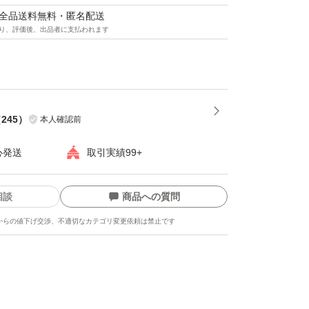
マは全品送料無料・匿名配送
り、評価後、出品者に支払われます
（
245
）
本人確認前
心発送
取引実績99+
相談
商品への質問
からの値下げ交渉、不適切なカテゴリ変更依頼は禁止です