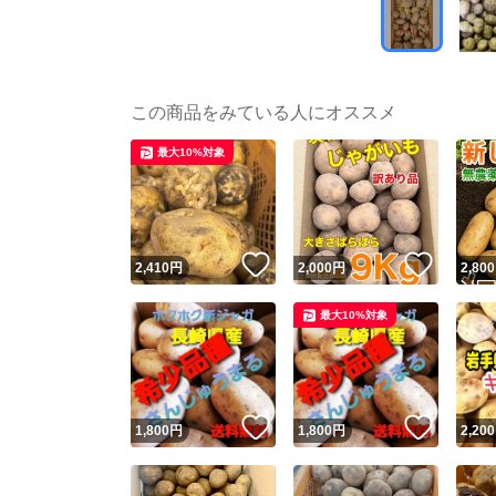
この商品をみている人にオススメ
最大10%対象
いいね！
いいね
2,410
円
2,000
円
2,800
最大10%対象
いいね！
いいね
1,800
円
1,800
円
2,200