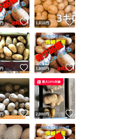
商品情報コピー機
リマ実績◯+
このユーザーは他フリマサービスでの取引実績があります
！
いいね！
いいね！
円
1,810
円
出品ページへ
&安心発送
キャンセル
ジは実績に基づく表示であり、発送を保証しているものではありません
このユーザーは高頻度で24時間以内＆設定した発送日数内に
ード＆安心発送
ます
！
いいね！
いいね！
円
1,800
円
ード発送
このユーザーは高頻度で24時間以内に発送しています
最大10%対象
発送
このユーザーは設定した発送日数内に発送しています
！
いいね！
いいね！
円
2,000
円