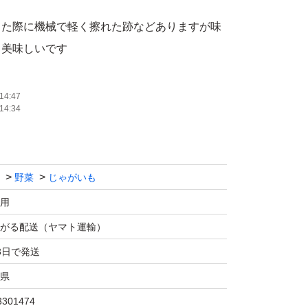
った際に機械で軽く擦れた跡などありますが味
も美味しいです
します。
14:47
14:34
野菜
じゃがいも
用
がる配送（ヤマト運輸）
3日で発送
県
3301474