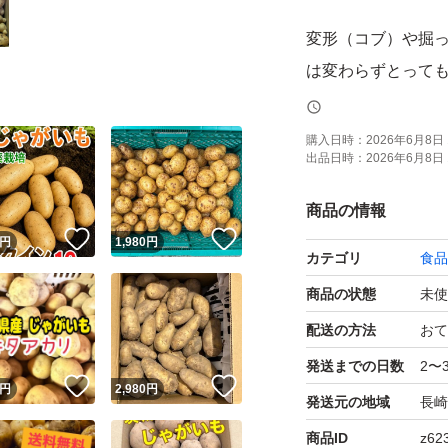
変形（コブ）や掘
は変わらずとって
よろしくお願い致
購入日時：
2026年6月8日 
出品日時：
2026年6月8日 
商品の情報
！
いいね！
いいね！
円
1,980
円
カテゴリ
食品
商品の状態
未使
配送の方法
おて
発送までの日数
2〜
！
いいね！
いいね！
円
2,980
円
発送元の地域
長崎
商品ID
z62