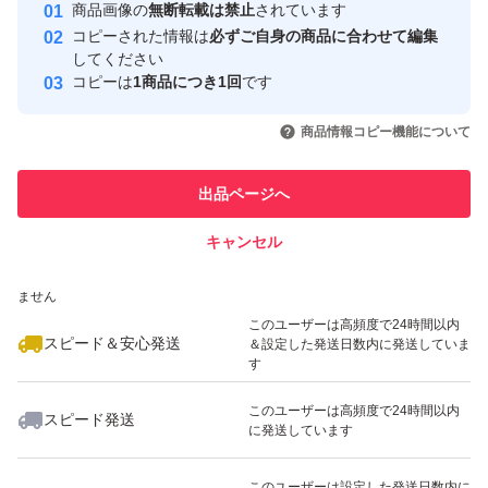
安心取引出品者
商品画像の
無断転載は禁止
されています
心・安全なユーザーです
コピーされた情報は
必ずご自身の商品に合わせて編集
取引実績
してください
コピーは
1商品につき1回
です
このユーザーはYahoo!フリマの取
取引実績◯+
いいね！
いいね！
1,299
円
1,699
円
1,699
円
引を完了させた実績があります
商品情報コピー機能について
最大10%対象
このユーザーは他フリマサービス
他フリマ実績◯+
出品ページへ
での取引実績があります
キャンセル
スピード&安心発送
いいね！
いいね！
1,699
※このバッジは実績に基づく表示であり、発送を保証しているものではあり
円
1,000
円
1,100
円
ません
最大10%対象
このユーザーは高頻度で24時間以内
スピード＆安心発送
＆設定した発送日数内に発送していま
す
このユーザーは高頻度で24時間以内
スピード発送
に発送しています
いいね！
いいね！
1,100
円
1,299
円
1,999
円
このユーザーは設定した発送日数内に