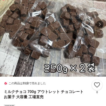
1
/
2
この商品は
31分
で売れました
い
ミルクチョコ 700g アウトレット チョコレート
0
お菓子 大容量 工場直売