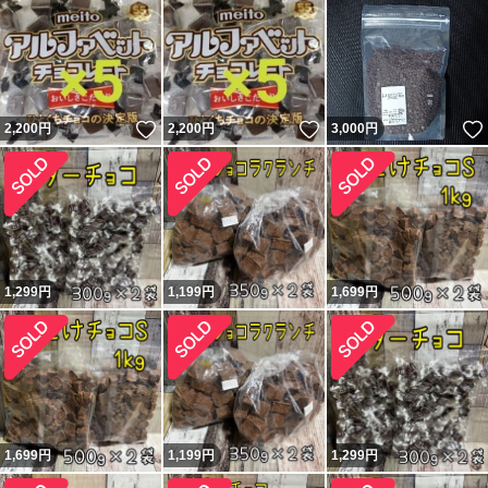
いいね！
いいね！
2,200
円
2,200
円
3,000
円
1,299
円
1,199
円
1,699
円
1,699
円
1,199
円
1,299
円