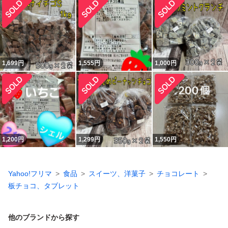
1,699
円
1,555
円
1,000
円
1,200
円
1,299
円
1,550
円
Yahoo!フリマ
食品
スイーツ、洋菓子
チョコレート
板チョコ、タブレット
他のブランドから探す