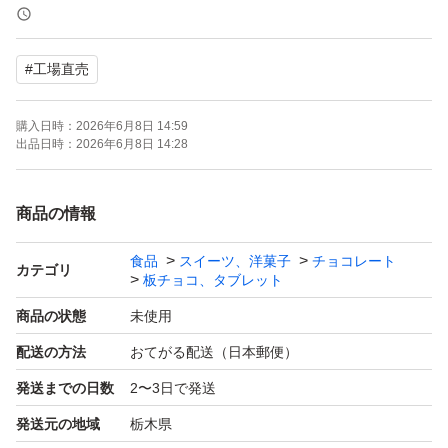
るから大丈夫だよ〜という方のご購入をお願いいたしま
す。
#
工場直売
◎チョコが溶けていたという理由での悪い評価はご遠慮く
購入日時：
2026年6月8日 14:59
ださい！
出品日時：
2026年6月8日 14:28
※チョコレートのアウトレット商品です。最初から欠け割
商品の情報
れ等ありますが美味しくお召し上がりいただけます^_^
食品
スイーツ、洋菓子
チョコレート
カテゴリ
板チョコ、タブレット
訳あり、アウトレットのキューブチョコです。
商品の状態
未使用
配送の方法
おてがる配送（日本郵便）
●ミルクチョコ 裸品 350g×2袋
発送までの日数
2〜3日で発送
発送元の地域
栃木県
●賞味期限、原材料等は画像2枚目をご覧ください。