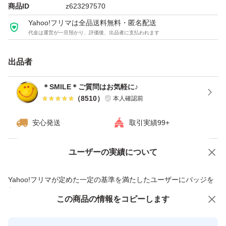
商品ID
z623297570
※ゆうパケット（窓口手渡し）での発送です。厚さがギリ
Yahoo!フリマは全品送料無料・匿名配送
代金は運営が一旦預かり、評価後、出品者に支払われます
ギリのため、緩衝材なし、宅配ビニール袋と封筒での安心
二重梱包となります。
出品者
※他にも、アウトレットお菓子出品しております。
＊SMILE＊ご質問はお気軽に♪
（
8510
）
本人確認前
種類...チョコレート・チョコレート菓子
安心発送
取引実績99+
特徴...アウトレット
ユーザーの実績について
価格の相談
商品への質問
商品への質問からの値下げ交渉、不適切なカテゴリ変更依頼は禁止です
Yahoo!フリマが定めた一定の基準を満たしたユーザーにバッジを
付与しています
この商品をみている人にオススメ
この商品の情報をコピーします
安心取引出品者
最大10%対象
最大10%対象
最大10%対象
Yahoo!フリマの基準をクリアした安