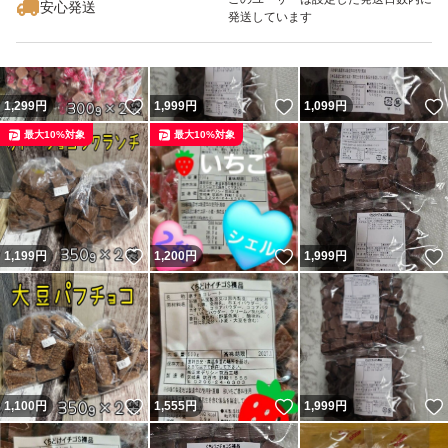
安心発送
発送しています
いいね！
いいね！
1,299
円
1,999
円
1,099
円
最大10%対象
最大10%対象
いいね！
いいね！
1,199
円
1,200
円
1,999
円
いいね！
いいね！
1,100
円
1,555
円
1,999
円