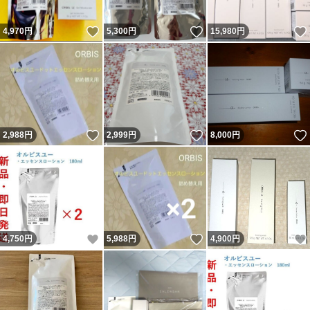
いいね！
いいね！
4,970
円
5,300
円
15,980
円
いいね！
いいね！
2,988
円
2,999
円
8,000
円
いいね！
いいね！
4,750
円
5,988
円
4,900
円