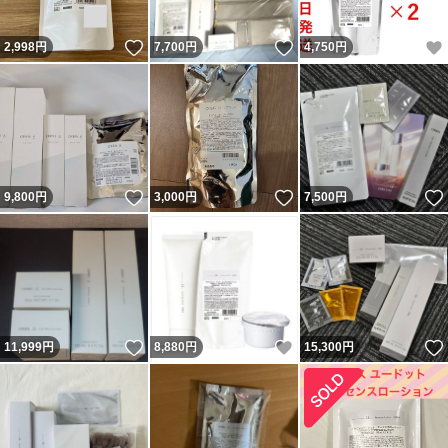
いいね！
いいね！
2,998
円
7,700
円
4,750
円
いいね！
いいね！
9,800
円
3,000
円
7,500
円
いいね！
いいね！
11,999
円
8,880
円
15,300
円