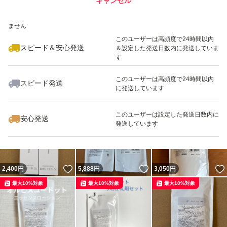
キャンセル
スピード&安心発送
いいね！
いいね！
2,950
※このバッジは実績に基づく表示であり、発送を保証しているものではあり
円
5,850
円
5,950
円
ません
最大10%対象
最大10%対象
このユーザーは高頻度で24時間以内
スピード＆安心発送
＆設定した発送日数内に発送していま
す
このユーザーは高頻度で24時間以内
スピード発送
に発送しています
いいね！
いいね！
7,990
円
2,950
円
2,950
円
最大10%対象
最大10%対象
このユーザーは設定した発送日数内に
安心発送
発送しています
いいね！
いいね！
2,400
円
5,888
円
3,050
円
最大10%対象
最大10%対象
最大10%対象