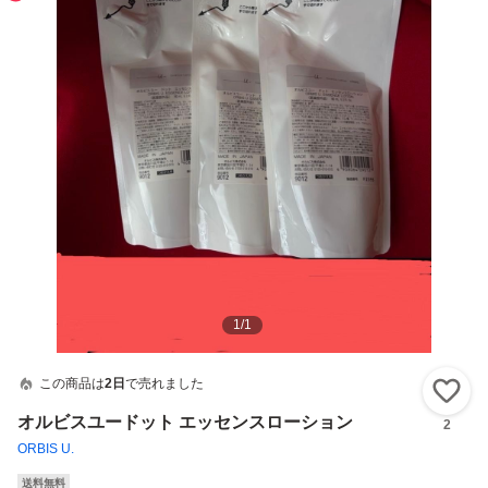
1
/
1
この商品は
2日
で売れました
い
オルビスユードット エッセンスローション
2
ORBIS U.
送料無料