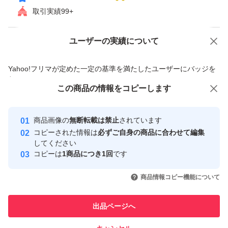
取引実績99+
ユーザーの実績について
価格の相談
商品への質問
商品への質問からの値下げ交渉、不適切なカテゴリ変更依頼は禁止です
Yahoo!フリマが定めた一定の基準を満たしたユーザーにバッジを
付与しています
この商品をみている人にオススメ
この商品の情報をコピーします
安心取引出品者
最大10%対象
最大10%対象
Yahoo!フリマの基準をクリアした安
安心取引出品者
商品画像の
無断転載は禁止
されています
心・安全なユーザーです
コピーされた情報は
必ずご自身の商品に合わせて編集
取引実績
してください
コピーは
1商品につき1回
です
このユーザーはYahoo!フリマの取
取引実績◯+
いいね！
いいね！
5,750
円
5,950
円
6,580
円
引を完了させた実績があります
商品情報コピー機能について
最大10%対象
このユーザーは他フリマサービス
他フリマ実績◯+
出品ページへ
での取引実績があります