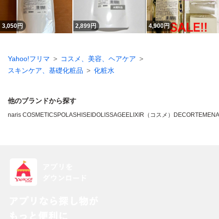
3,050
円
2,899
円
4,900
円
Yahoo!フリマ
コスメ、美容、ヘアケア
スキンケア、基礎化粧品
化粧水
他のブランドから探す
naris COSMETICS
POLA
SHISEIDO
LISSAGE
ELIXIR（コスメ）
DECORTE
MEN