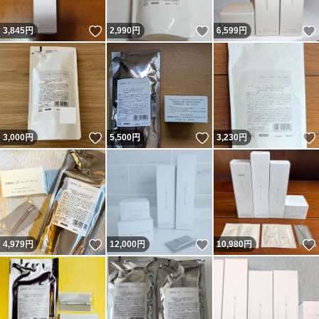
いいね！
いいね！
3,845
円
2,990
円
6,599
円
いいね！
いいね！
3,000
円
5,500
円
3,230
円
いいね！
いいね！
4,979
円
12,000
円
10,980
円