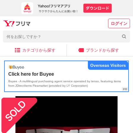
ログイン
カテゴリから探す
ブランドから探す
Overseas Visitors
Click here for Buyee
Buyee - A multilingual purchasing agent service operated by tenso, featuring items
from JDirectItems Fleamarket (provided by LY Corporation)