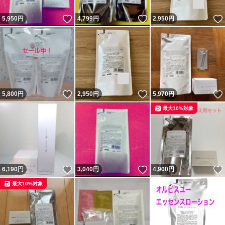
いいね！
いいね！
5,950
円
4,799
円
2,950
円
いいね！
いいね！
5,800
円
2,950
円
5,970
円
最大10%対象
いいね！
いいね！
6,190
円
3,040
円
4,900
円
最大10%対象