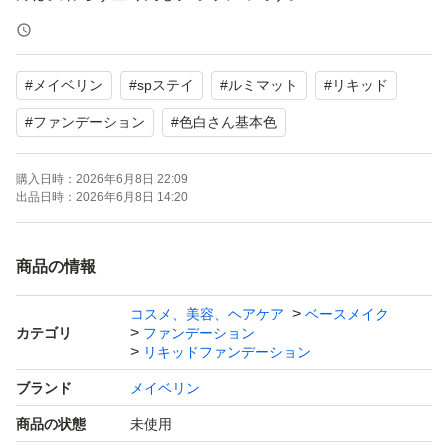
パッケージにこだわらない方は、こちらの方が断然お得で
す。
#
メイベリン
#
spステイ
#
ルミマット
#
リキッド
購入時期: 2026年5月
#
ファンデーション
#
色白さん基本色
購入日時：
2026年6月8日 22:09
★背面下のMFG (生産)番号で生産時期がわかります。
出品日時：
2026年6月8日 14:20
こちらは新しい商品です。
商品の情報
★気温が高くなる季節ですので、特にお肌に密着するリキ
ッドファンデは、衛生的な新品未開封をおすすめします。
コスメ、美容、ヘアケア
ベースメイク
カテゴリ
ファンデーション
リキッドファンデーション
夏場の高温期に、「開封済み」のリキッドファンデを買う
ブランド
メイベリン
のは、少しリスクがあります。
商品の状態
未使用