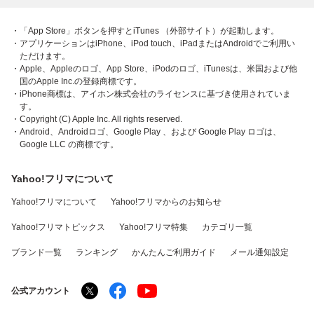
・「App Store」ボタンを押すとiTunes （外部サイト）が起動します。
・アプリケーションはiPhone、iPod touch、iPadまたはAndroidでご利用い
ただけます。
・Apple、Appleのロゴ、App Store、iPodのロゴ、iTunesは、米国および他
国のApple Inc.の登録商標です。
・iPhone商標は、アイホン株式会社のライセンスに基づき使用されていま
す。
・Copyright (C) Apple Inc. All rights reserved.
・Android、Androidロゴ、Google Play 、および Google Play ロゴは、
Google LLC の商標です。
Yahoo!フリマについて
Yahoo!フリマについて
Yahoo!フリマからのお知らせ
Yahoo!フリマトピックス
Yahoo!フリマ特集
カテゴリ一覧
ブランド一覧
ランキング
かんたんご利用ガイド
メール通知設定
公式アカウント