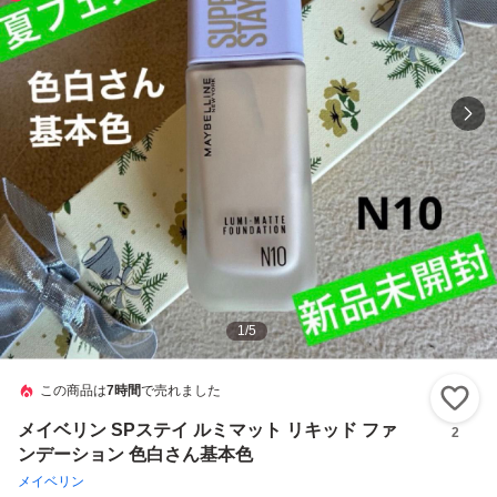
1
/
5
この商品は
7時間
で売れました
い
メイベリン SPステイ ルミマット リキッド ファ
2
ンデーション 色白さん基本色
メイベリン