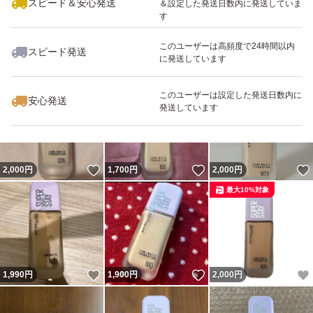
スピード＆安心発送
＆設定した発送日数内に発送していま
す
このユーザーは高頻度で24時間以内
スピード発送
に発送しています
いいね！
いいね！
1,750
円
1,880
円
1,900
円
最大10%対象
最大10%対象
このユーザーは設定した発送日数内に
安心発送
発送しています
いいね！
いいね！
2,000
円
1,700
円
2,000
円
最大10%対象
いいね！
いいね！
1,990
円
1,900
円
2,000
円