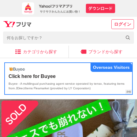
ログイン
カテゴリから探す
ブランドから探す
Overseas Visitors
Click here for Buyee
Buyee - A multilingual purchasing agent service operated by tenso, featuring items
from JDirectItems Fleamarket (provided by LY Corporation)