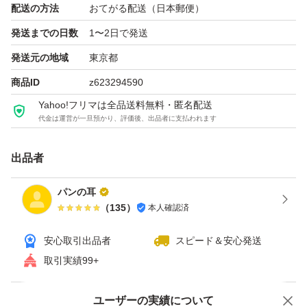
配送の方法
おてがる配送（日本郵便）
特にリキッド系は、水分・油分が多いため
発送までの日数
1〜2日で発送
発送元の地域
東京都
* 雑菌が入りやすい
商品ID
z623294590
* 高温で成分が分離しやすい
* 酸化してニオイや刺激が出やすい
Yahoo!フリマは全品送料無料・匿名配送
代金は運営が一旦預かり、評価後、出品者に支払われます
フリマではご注意されてください。
出品者
パンの耳
N10がおすすめの人
（
135
）
本人確認済
・色白～明るめ肌の人
・ブルベ・イエベどちらにも寄りすぎたくない人
安心取引出品者
スピード＆安心発送
・ナチュラルにトーンアップしたい人
取引実績99+
ユーザーの実績について
★こちら，すり替え防止のため、ご購入後の返品不可で
価格の相談
商品への質問