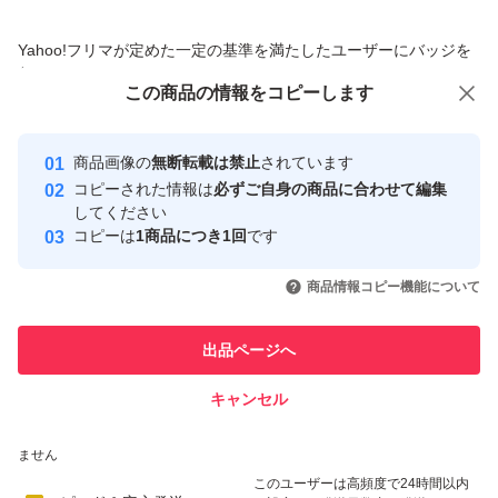
商品への質問からの値下げ交渉、不適切なカテゴリ変更依頼は禁止です
Yahoo!フリマが定めた一定の基準を満たしたユーザーにバッジを
付与しています
この商品をみている人にオススメ
この商品の情報をコピーします
安心取引出品者
Yahoo!フリマの基準をクリアした安
安心取引出品者
商品画像の
無断転載は禁止
されています
心・安全なユーザーです
コピーされた情報は
必ずご自身の商品に合わせて編集
取引実績
してください
コピーは
1商品につき1回
です
このユーザーはYahoo!フリマの取
取引実績◯+
いいね！
いいね！
1,950
円
1,790
円
2,100
円
引を完了させた実績があります
商品情報コピー機能について
最大10%対象
このユーザーは他フリマサービス
他フリマ実績◯+
出品ページへ
での取引実績があります
キャンセル
スピード&安心発送
いいね！
いいね！
1,800
※このバッジは実績に基づく表示であり、発送を保証しているものではあり
円
1,800
円
1,800
円
ません
最大10%対象
このユーザーは高頻度で24時間以内