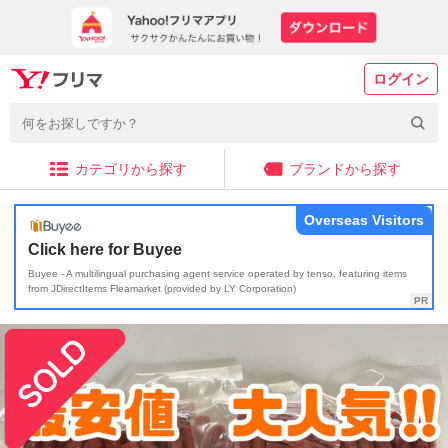
ログイン
カテゴリから探す
ブランドから探す
Overseas Visitors
Click here for Buyee
Buyee - A multilingual purchasing agent service operated by tenso, featuring items
from JDirectItems Fleamarket (provided by LY Corporation)