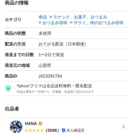
商品の情報
長さにばらつきがあります。また、
食品
スナック、お菓子、おつまみ
本品は無選別品となり、
カテゴリ
おつまみ珍味
サラミ、肉のおつまみ珍味
長いもの短いものなど
商品の状態
未使用
たっぷり入っています
配送の方法
おてがる配送（日本郵便）
食べごたえあります。
発送までの日数
1〜2日で発送
発送元の地域
山形県
☆宮内ハムのドライソーセージ サラミ
大容量500g(大袋)×2袋
商品ID
z623291784
賞味期限2026.09.24
Yahoo!フリマは全品送料無料・匿名配送
代金は運営が一旦預かり、評価後、出品者に支払われます
(こちらは皮のところが少ない品、皮のところが無い品で
す。)
出品者
2袋で合計1000g
HANA
（
5096
）
本人確認済