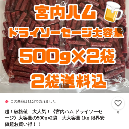
1
/
4
この商品は
11分
で売れました
い
超！破格値 大人気！《宮内ハム ドライソーセ
0
ージ》大容量の500g×2袋 大大容量 1kg 限界安
値超お買い得！！