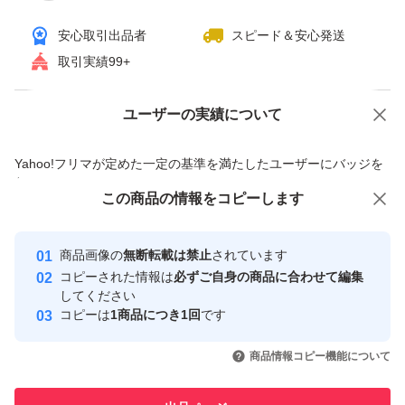
賞味期限たっぷりあります(*^▽^*)
安心取引出品者
スピード＆安心発送
取引実績99+
◎即購入可能です。
ユーザーの実績について
価格の相談
商品への質問
宜しくお願いします。
商品への質問からの値下げ交渉、不適切なカテゴリ変更依頼は禁止です
Yahoo!フリマが定めた一定の基準を満たしたユーザーにバッジを
付与しています
この商品をみている人にオススメ
この商品の情報をコピーします
輸送中にドライソーセージの油が溶け出す場合がございま
安心取引出品者
す。届きましたら、冷蔵庫に入れてくださればおちつい
最大10%対象
最大10%対象
Yahoo!フリマの基準をクリアした安
安心取引出品者
商品画像の
無断転載は禁止
されています
心・安全なユーザーです
て、パリッとした食感にもどり
コピーされた情報は
必ずご自身の商品に合わせて編集
美味しくいただけます。
取引実績
してください
コピーは
1商品につき1回
です
直射日光および高温多湿の所を避け、常温で保存して下さ
このユーザーはYahoo!フリマの取
取引実績◯+
いいね！
いいね！
2,497
円
2,190
円
2,490
円
い。
引を完了させた実績があります
商品情報コピー機能について
最大10%対象
開封されましたら、冷蔵庫で保管して下さい。
このユーザーは他フリマサービス
他フリマ実績◯+