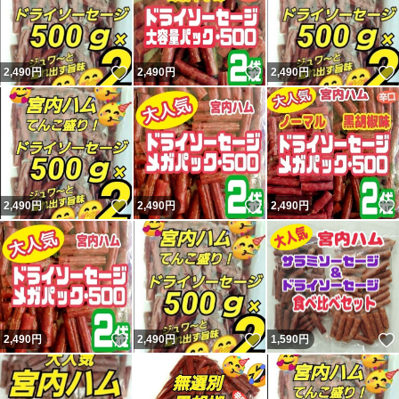
#山形名物
#食品
いいね！
いいね！
2,490
円
2,490
円
2,490
円
#おつまみ
#保存食
#宮内ハム
#ケンミンショー
いいね！
いいね！
2,490
円
2,490
円
2,490
円
いいね！
いいね！
2,490
円
2,490
円
1,590
円