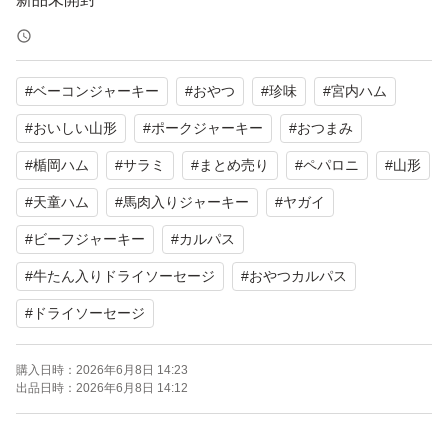
おいしい山形 山形の味
頭付きドライソーセージ
#
ベーコンジャーキー
#
おやつ
#
珍味
#
宮内ハム
カルパス
サラミ
#
おいしい山形
#
ポークジャーキー
#
おつまみ
消費量日本一の山形県
#
楯岡ハム
#
サラミ
#
まとめ売り
#
ペパロニ
#
山形
その山形県で昭和46年創業の老舗メーカーが製造。
#
天童ハム
#
馬肉入りジャーキー
#
ヤガイ
宮内ハム
#
ビーフジャーキー
#
カルパス
ジューシーな味わいが特徴
#
牛たん入りドライソーセージ
#
おやつカルパス
素材の旨みを存分に引き立てるため
#
ドライソーセージ
味付けは最小限！
噛めば噛むほど旨味が感じられ人気商品が沢山
購入日時：
2026年6月8日 14:23
出品日時：
2026年6月8日 14:12
山形で有名な宮内ハムのサラミ。
天然羊腸を使っているので、