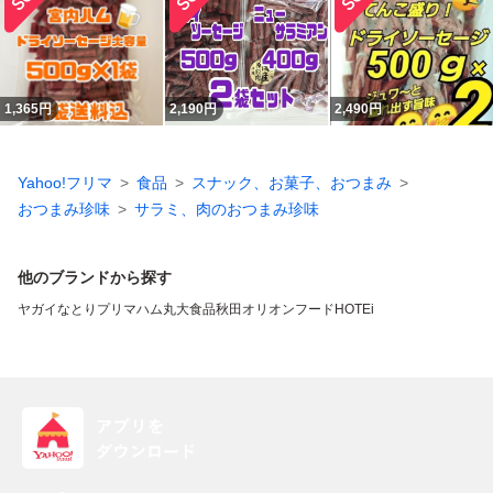
1,365
円
2,190
円
2,490
円
Yahoo!フリマ
食品
スナック、お菓子、おつまみ
おつまみ珍味
サラミ、肉のおつまみ珍味
他のブランドから探す
ヤガイ
なとり
プリマハム
丸大食品
秋田オリオンフード
HOTEi