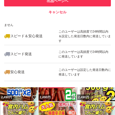
出品ページへ
での取引実績があります
梱包後重量が1キロを超える為にネコポスでは発送が出来
キャンセル
スピード&安心発送
ない為に地元山形より
いいね！
いいね！
2,490
※このバッジは実績に基づく表示であり、発送を保証しているものではあり
円
2,490
円
2,490
円
郵便局のゆうパケットポスト(ポスト投函)で発送させて頂
ません
このユーザーは高頻度で24時間以内
きます。
スピード＆安心発送
＆設定した発送日数内に発送していま
す
最安値価格でアップさせて頂いておりますので
このユーザーは高頻度で24時間以内
スピード発送
に発送しています
値下げ交渉はご遠慮願ますm(_ _)m
いいね！
いいね！
2,490
円
1,449
円
2,490
円
このユーザーは設定した発送日数内に
安心発送
#サラミ
発送しています
#カルパス
#ドライソーセージ
いいね！
いいね！
2,490
円
2,490
円
2,490
円
#ビーフジャーキー
#加工肉
#おいしい山形