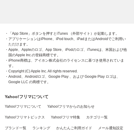
・「App Store」ボタンを押すとiTunes （外部サイト）が起動します。
・アプリケーションはiPhone、iPod touch、iPadまたはAndroidでご利用い
ただけます。
・Apple、Appleのロゴ、App Store、iPodのロゴ、iTunesは、米国および他
国のApple Inc.の登録商標です。
・iPhone商標は、アイホン株式会社のライセンスに基づき使用されていま
す。
・Copyright (C) Apple Inc. All rights reserved.
・Android、Androidロゴ、Google Play 、および Google Play ロゴは、
Google LLC の商標です。
Yahoo!フリマについて
Yahoo!フリマについて
Yahoo!フリマからのお知らせ
Yahoo!フリマトピックス
Yahoo!フリマ特集
カテゴリ一覧
ブランド一覧
ランキング
かんたんご利用ガイド
メール通知設定