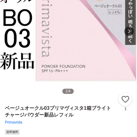
1
/
4
い
ベージュオークル03プリマヴィスタ1箱ブライト
1
チャージパウダー新品レフィル
Primavista
送料無料