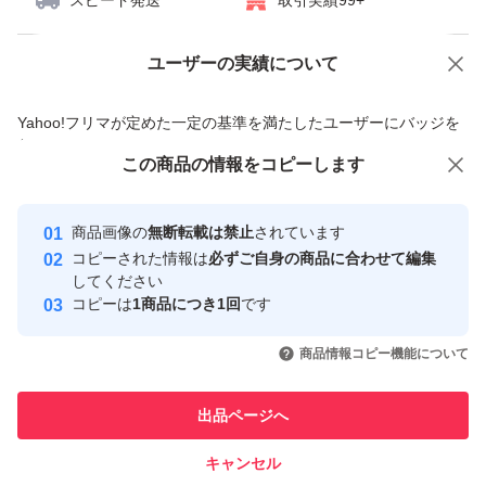
スピード発送
取引実績99+
ユーザーの実績について
価格の相談
商品への質問
商品への質問からの値下げ交渉、不適切なカテゴリ変更依頼は禁止です
Yahoo!フリマが定めた一定の基準を満たしたユーザーにバッジを
付与しています
この商品をみている人にオススメ
この商品の情報をコピーします
安心取引出品者
最大10%対象
最大10%対象
Yahoo!フリマの基準をクリアした安
安心取引出品者
商品画像の
無断転載は禁止
されています
心・安全なユーザーです
コピーされた情報は
必ずご自身の商品に合わせて編集
取引実績
してください
コピーは
1商品につき1回
です
このユーザーはYahoo!フリマの取
取引実績◯+
いいね！
いいね！
2,600
円
2,660
円
2,550
円
引を完了させた実績があります
商品情報コピー機能について
最大10%対象
最大10%対象
このユーザーは他フリマサービス
他フリマ実績◯+
出品ページへ
での取引実績があります
キャンセル
スピード&安心発送