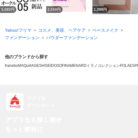
5,080
円
2,550
円
1,399
円
Yahoo!フリマ
コスメ、美容、ヘアケア
ベースメイク
ファンデーション
パウダーファンデーション
他のブランドから探す
Kanebo
MAQuillAGE
SHISEIDO
SOFINA
MENARD
ミラノコレクション
POLA
ESP