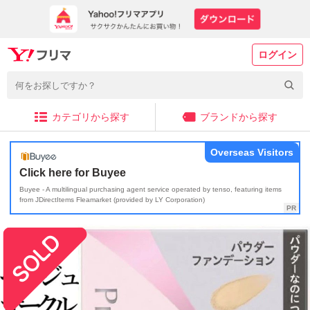
ログイン
カテゴリから探す
ブランドから探す
Overseas Visitors
Click here for Buyee
Buyee - A multilingual purchasing agent service operated by tenso, featuring items
from JDirectItems Fleamarket (provided by LY Corporation)