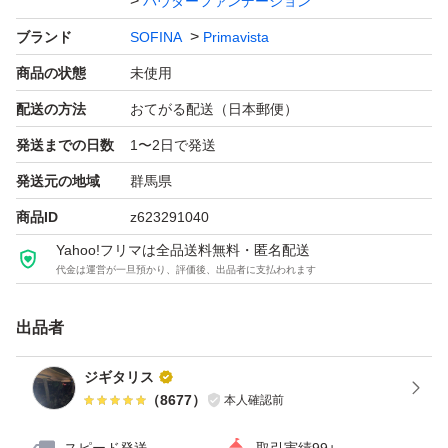
パウダーファンデーション
ブランド
SOFINA
Primavista
商品の状態
未使用
配送の方法
おてがる配送（日本郵便）
発送までの日数
1〜2日で発送
発送元の地域
群馬県
商品ID
z623291040
Yahoo!フリマは全品送料無料・匿名配送
代金は運営が一旦預かり、評価後、出品者に支払われます
出品者
ジギタリス
（
8677
）
本人確認前