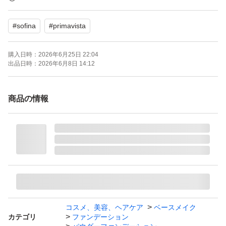
ブランド：SOFINA Primavista
#
sofina
#
primavista
本体/詰め替え：詰め替え
ベースメイク特徴：カバー力 崩れにくい 肌の透明感、薄
購入日時：
2026年6月25日 22:04
づき UVカット
出品日時：
2026年6月8日 14:12
ベースメイクお悩み：テカリ、皮脂 くすみ
特徴：無香料
商品の情報
PA：PA+++
SPF：16.0 SPF
匿名配送でお送りします。
家族に喫煙者なしです。
#プリマヴィスタ
コスメ、美容、ヘアケア
ベースメイク
カテゴリ
ファンデーション
#パウダーファンデーション