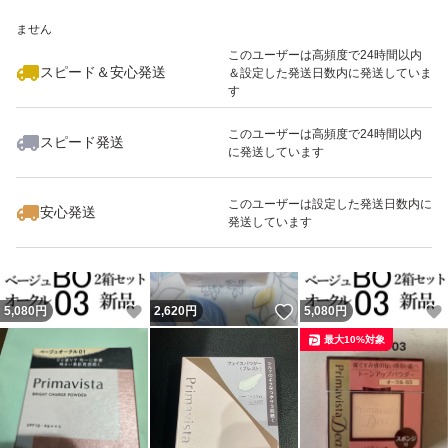
いいね！
いいね！
2,600
※このバッジは実績に基づく表示であり、発送を保証しているものではあり
円
2,640
円
2,550
円
ません
このユーザーは高頻度で24時間以内
スピード＆安心発送
＆設定した発送日数内に発送していま
す
このユーザーは高頻度で24時間以内
スピード発送
に発送しています
いいね！
いいね！
5,070
円
2,600
円
5,060
円
このユーザーは設定した発送日数内に
安心発送
発送しています
いいね！
いいね！
5,080
円
2,620
円
5,080
円
最大10%対象