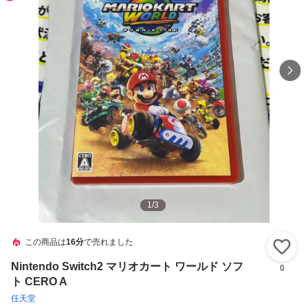
1
/
3
この商品は
16分
で売れました
い
Nintendo Switch2 マリオカート ワールド ソフ
0
ト CERO A
任天堂