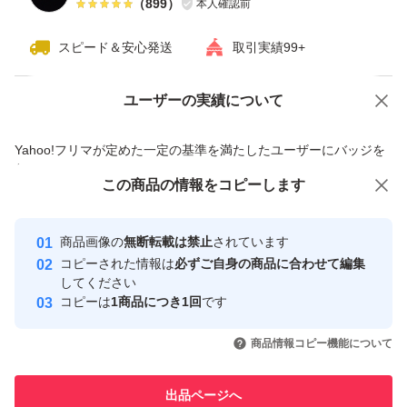
（
899
）
本人確認前
スピード＆安心発送
取引実績99+
ユーザーの実績について
価格の相談
商品への質問
商品への質問からの値下げ交渉、不適切なカテゴリ変更依頼は禁止です
Yahoo!フリマが定めた一定の基準を満たしたユーザーにバッジを
付与しています
この商品をみている人にオススメ
この商品の情報をコピーします
安心取引出品者
最大10%対象
最大10%対象
最大10%対象
Yahoo!フリマの基準をクリアした安
安心取引出品者
商品画像の
無断転載は禁止
されています
心・安全なユーザーです
コピーされた情報は
必ずご自身の商品に合わせて編集
取引実績
してください
コピーは
1商品につき1回
です
このユーザーはYahoo!フリマの取
取引実績◯+
いいね！
いいね！
8,100
円
7,199
円
8,225
円
引を完了させた実績があります
商品情報コピー機能について
最大10%対象
最大10%対象
このユーザーは他フリマサービス
他フリマ実績◯+
出品ページへ
での取引実績があります