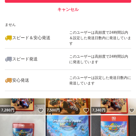
キャンセル
スピード&安心発送
いいね！
いいね！
7,300
※このバッジは実績に基づく表示であり、発送を保証しているものではあり
円
7,190
円
7,300
円
ません
最大10%対象
最大10%対象
このユーザーは高頻度で24時間以内
スピード＆安心発送
＆設定した発送日数内に発送していま
す
このユーザーは高頻度で24時間以内
スピード発送
に発送しています
いいね！
いいね！
7,250
円
8,300
円
7,777
円
このユーザーは設定した発送日数内に
安心発送
発送しています
いいね！
いいね！
7,280
円
7,500
円
7,340
円