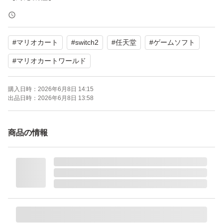
【CERO】A（全年齢対象）
【状態】中古良品
#
マリオカート
#
switch2
#
任天堂
#
ゲームソフト
コレクション整理のため出品いたします。丁寧に梱包して
#
マリオカートワールド
発送させていただきます。
購入日時：
2026年6月8日 14:15
出品日時：
2026年6月8日 13:58
よろしくお願いいたします。
商品の情報