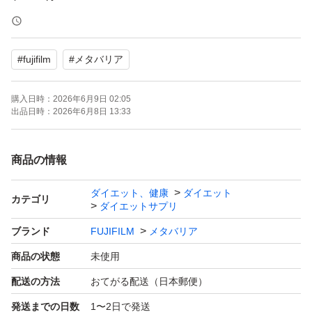
即日発送
#
fujifilm
#
メタバリア
〜即購入可〜
購入日時：
2026年6月9日 02:05
全て新品未開封品です
出品日時：
2026年6月8日 13:33
購入時期は今週届いたばかりの商品になります
※おまとめや個数追加等はコメント
商品の情報
下さいませ
ダイエット、健康
ダイエット
受取り確認されましたら速やかに
カテゴリ
ダイエットサプリ
受取り評価して頂ける方のみ
ブランド
FUJIFILM
メタバリア
ご購入宜しくお願いします
商品の状態
未使用
配送の方法
おてがる配送（日本郵便）
ＦＵＪＩＦＩＬＭ メタバリア プレミアムＥＸ 30日分 240
発送までの日数
1〜2日で発送
粒