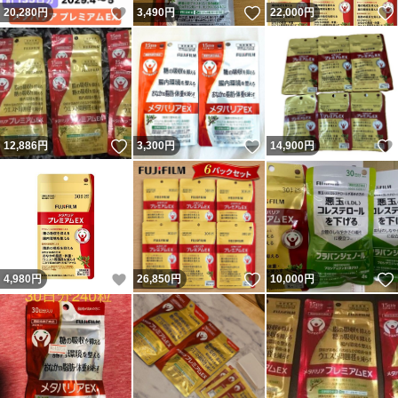
いいね！
いいね！
20,280
円
3,490
円
22,000
円
いいね！
いいね！
12,886
円
3,300
円
14,900
円
いいね！
いいね！
4,980
円
26,850
円
10,000
円