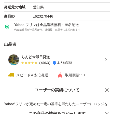
ブランド：FUJIFILM
発送元の地域
愛知県
商品ID
z623270446
Yahoo!フリマは全品送料無料・匿名配送
代金は運営が一旦預かり、評価後、出品者に支払われます
出品者
らんど☆即日発送
（
4063
）
本人確認済
スピード＆安心発送
取引実績99+
ユーザーの実績について
価格の相談
商品への質問
商品への質問からの値下げ交渉、不適切なカテゴリ変更依頼は禁止です
Yahoo!フリマが定めた一定の基準を満たしたユーザーにバッジを
付与しています
この商品をみている人にオススメ
この商品の情報をコピーします