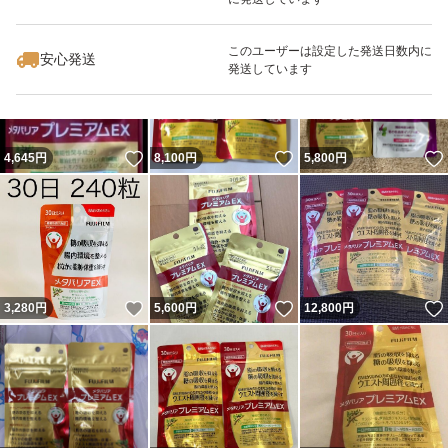
いいね！
いいね！
5,000
円
4,690
円
3,900
円
このユーザーは設定した発送日数内に
安心発送
発送しています
いいね！
いいね！
4,645
円
8,100
円
5,800
円
いいね！
いいね！
3,280
円
5,600
円
12,800
円