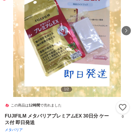
1
/
2
この商品は
12時間
で売れました
い
FUJIFILM メタバリアプレミアムEX 30日分 ケー
0
ス付 即日発送
メタバリア