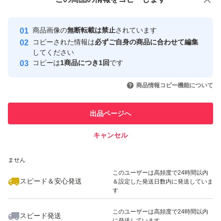
安心取引出品者
最大10%対象
最大10%対象
最大10%対象
Yahoo!フリマの基準をクリアした安
安心取引出品者
商品画像の
無断転載は禁止
されています
心・安全なユーザーです
コピーされた情報は
必ずご自身の商品に合わせて編集
取引実績
してください
コピーは
1商品につき1回
です
このユーザーはYahoo!フリマの取
取引実績◯+
いいね！
いいね！
4,399
円
4,400
円
4,595
円
引を完了させた実績があります
商品情報コピー機能について
最大10%対象
このユーザーは他フリマサービス
他フリマ実績◯+
出品ページへ
での取引実績があります
キャンセル
スピード&安心発送
いいね！
いいね！
4,880
※このバッジは実績に基づく表示であり、発送を保証しているものではあり
円
8,599
円
4,330
円
ません
このユーザーは高頻度で24時間以内
スピード＆安心発送
＆設定した発送日数内に発送していま
す
このユーザーは高頻度で24時間以内
スピード発送
に発送しています