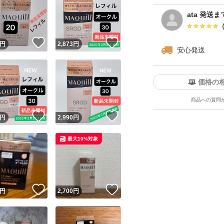
ata 発送ま
！
いいね！
いいね！
円
2,873
円
安心発送
価格の
商品への質問
！
いいね！
いいね！
円
2,990
円
最大10%対象
！
いいね！
いいね！
円
2,700
円