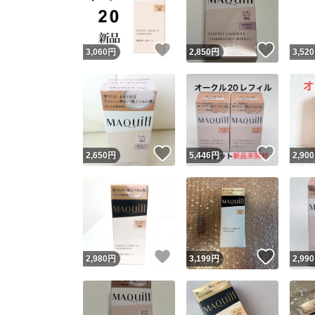
他フ
いいね！
いいね
3,060
円
2,850
円
3,520
スピード
※このバッ
スピ
いいね！
いいね
2,650
円
5,446
円
2,900
スピ
安心
いいね！
いいね
2,980
円
3,199
円
2,990