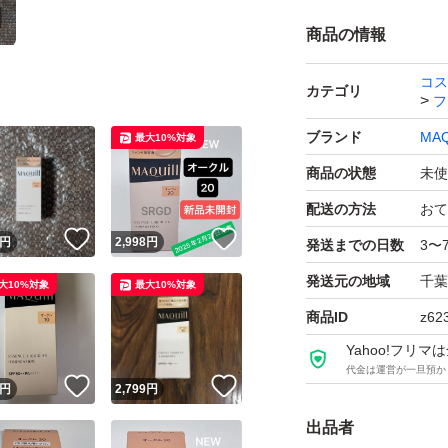
商品の情報
コス
カテゴリ
フ
ブランド
MAQ
最大10%対象
商品の状態
未使
配送の方法
おて
！
いいね！
いいね！
円
2,998
円
発送までの日数
3〜
発送元の地域
千葉
大10%対象
最大10%対象
商品ID
z62
Yahoo!フリ
代金は運営が一旦預か
！
いいね！
いいね！
円
2,799
円
出品者