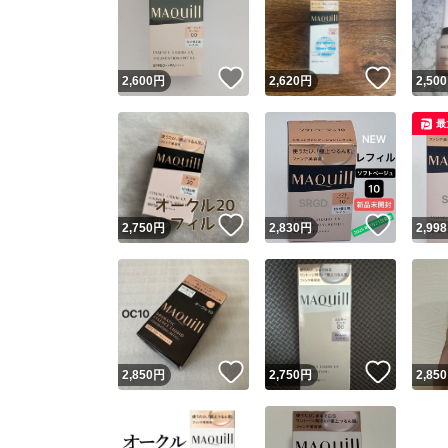
いいね！
いいね
2,600
円
2,620
円
2,500
最
いいね！
いいね
2,750
円
2,830
円
2,998
Yaho
安心取引
安心
いいね！
いいね
2,850
円
2,750
円
2,850
取引実績
取引