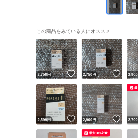
この商品をみている人にオススメ
いいね！
いいね
2,750
円
2,750
円
2,900
最
いいね！
いいね
2,599
円
2,900
円
2,700
最大10%対象