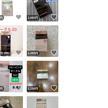
商品情報コピー機
リマ実績◯+
このユーザーは他フリマサービスでの取引実績があります
！
いいね！
いいね！
円
2,880
円
出品ページへ
&安心発送
キャンセル
ジは実績に基づく表示であり、発送を保証しているものではありません
このユーザーは高頻度で24時間以内＆設定した発送日数内に
ード＆安心発送
ます
！
いいね！
いいね！
円
2,499
円
ード発送
このユーザーは高頻度で24時間以内に発送しています
発送
このユーザーは設定した発送日数内に発送しています
！
いいね！
いいね！
円
5,100
円