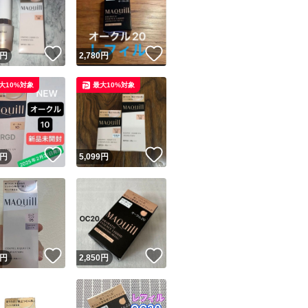
！
いいね！
いいね！
円
2,780
円
大10%対象
最大10%対象
ユーザーの実績について
！
いいね！
いいね！
円
5,099
円
o!フリマが定めた一定の基準を満たしたユーザーにバッジを付与しています
出品者
この商品の情報をコピーします
取引出品者
Yahoo!フリマの基準をクリアした安心・安全なユーザーです
！
いいね！
いいね！
商品画像の
無断転載は禁止
されています
円
2,850
円
コピーされた情報は
必ずご自身の商品に合わせて編集
してください
コピーは
1商品につき1回
です
実績◯+
このユーザーはYahoo!フリマの取引を完了させた実績があり