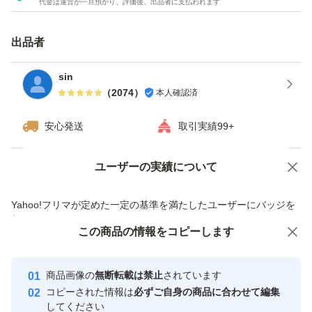
代金は運営が一旦預かり、評価後、出品者に支払われます
出品者
sin
（
2074
）
本人確認済
安心発送
取引実績99+
ユーザーの実績について
価格の相談
商品への質問
商品への質問からの値下げ交渉、不適切なカテゴリ変更依頼は禁止です
Yahoo!フリマが定めた一定の基準を満たしたユーザーにバッジを
付与しています
この商品をみている人にオススメ
この商品の情報をコピーします
安心取引出品者
最大10%対象
最大10%対象
最大10%対象
Yahoo!フリマの基準をクリアした安
安心取引出品者
商品画像の
無断転載は禁止
されています
心・安全なユーザーです
コピーされた情報は
必ずご自身の商品に合わせて編集
取引実績
してください