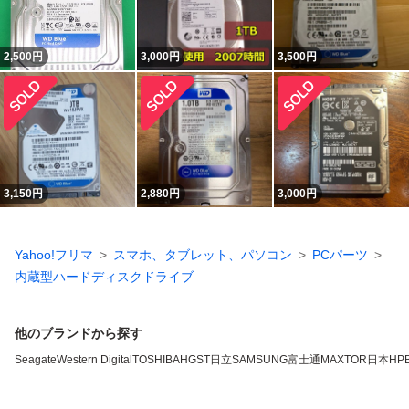
2,500
円
3,000
円
3,500
円
3,150
円
2,880
円
3,000
円
Yahoo!フリマ
スマホ、タブレット、パソコン
PCパーツ
内蔵型ハードディスクドライブ
他のブランドから探す
Seagate
Western Digital
TOSHIBA
HGST
日立
SAMSUNG
富士通
MAXTOR
日本HP