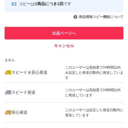
コピーは
1商品につき1回
です
このユーザーはYahoo!フリマの取
取引実績◯+
いいね！
いいね！
4,880
円
2,250
円
3,650
円
引を完了させた実績があります
商品情報コピー機能について
最大10%対象
最大10%対象
このユーザーは他フリマサービス
他フリマ実績◯+
出品ページへ
での取引実績があります
キャンセル
スピード&安心発送
いいね！
いいね！
3,000
※このバッジは実績に基づく表示であり、発送を保証しているものではあり
円
3,500
円
1,400
円
ません
最大10%対象
このユーザーは高頻度で24時間以内
スピード＆安心発送
＆設定した発送日数内に発送していま
す
このユーザーは高頻度で24時間以内
スピード発送
に発送しています
いいね！
いいね！
3,500
円
3,300
円
2,000
円
このユーザーは設定した発送日数内に
安心発送
発送しています