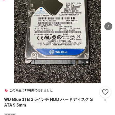
1
/
2
この商品は
13時間
で売れました
い
WD Blue 1TB 2.5インチ HDD ハードディスク S
0
ATA 9.5mm