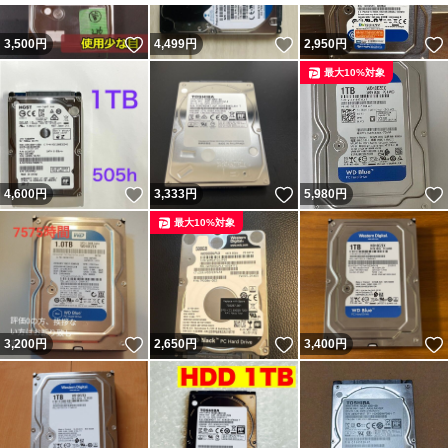
いいね！
いいね！
3,500
円
4,499
円
2,950
円
最大10%対象
いいね！
いいね！
4,600
円
3,333
円
5,980
円
最大10%対象
いいね！
いいね！
3,200
円
2,650
円
3,400
円