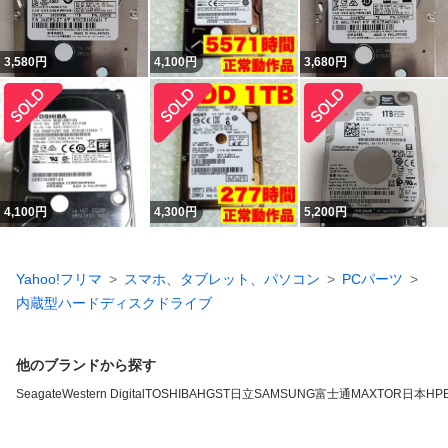
3,580
円
4,100
円
3,680
円
4,100
円
4,300
円
5,200
円
Yahoo!フリマ
スマホ、タブレット、パソコン
PCパーツ
内蔵型ハードディスクドライブ
他のブランドから探す
Seagate
Western Digital
TOSHIBA
HGST
日立
SAMSUNG
富士通
MAXTOR
日本HP