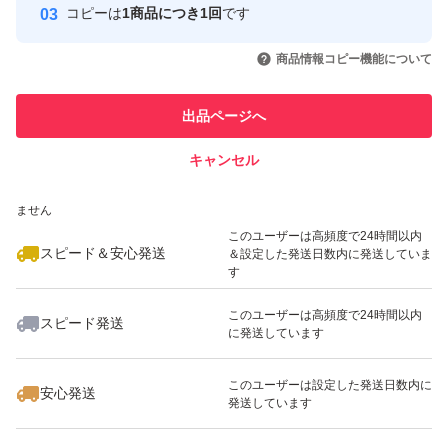
コピーは
1商品につき1回
です
このユーザーはYahoo!フリマの取
取引実績◯+
いいね！
いいね！
3,500
円
3,090
円
2,880
円
引を完了させた実績があります
商品情報コピー機能について
このユーザーは他フリマサービス
他フリマ実績◯+
出品ページへ
での取引実績があります
キャンセル
スピード&安心発送
いいね！
いいね！
3,500
※このバッジは実績に基づく表示であり、発送を保証しているものではあり
円
3,000
円
3,200
円
ません
最大10%対象
このユーザーは高頻度で24時間以内
スピード＆安心発送
＆設定した発送日数内に発送していま
す
このユーザーは高頻度で24時間以内
スピード発送
に発送しています
いいね！
いいね！
8,980
円
4,500
円
2,500
円
このユーザーは設定した発送日数内に
安心発送
発送しています