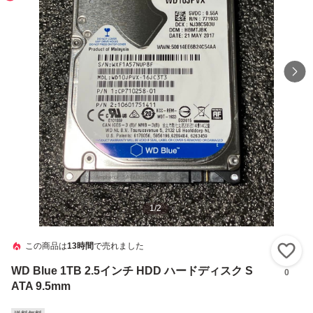
1
/
2
この商品は
13時間
で売れました
い
WD Blue 1TB 2.5インチ HDD ハードディスク S
0
ATA 9.5mm