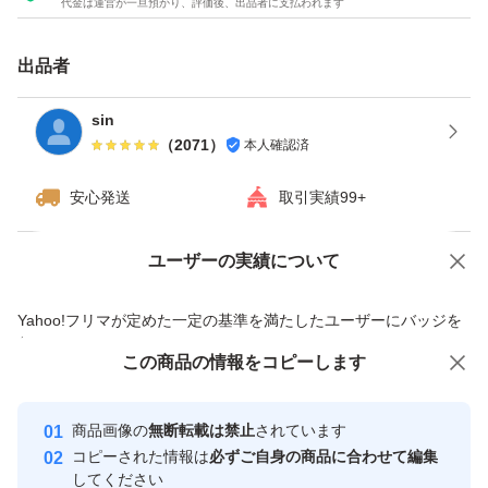
代金は運営が一旦預かり、評価後、出品者に支払われます
出品者
sin
（
2071
）
本人確認済
安心発送
取引実績99+
ユーザーの実績について
価格の相談
商品への質問
商品への質問からの値下げ交渉、不適切なカテゴリ変更依頼は禁止です
Yahoo!フリマが定めた一定の基準を満たしたユーザーにバッジを
付与しています
この商品をみている人にオススメ
この商品の情報をコピーします
安心取引出品者
最大10%対象
最大10%対象
Yahoo!フリマの基準をクリアした安
安心取引出品者
商品画像の
無断転載は禁止
されています
心・安全なユーザーです
コピーされた情報は
必ずご自身の商品に合わせて編集
取引実績
してください