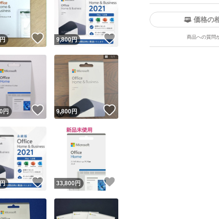
価格の
！
いいね！
いいね！
商品への質問
円
9,800
円
ユーザーの実績について
！
いいね！
いいね！
0
円
9,800
円
o!フリマが定めた一定の基準を満たしたユーザーにバッジを付与しています
出品者
この商品の情報をコピーします
取引出品者
Yahoo!フリマの基準をクリアした安心・安全なユーザーです
！
いいね！
いいね！
商品画像の
無断転載は禁止
されています
円
33,800
円
コピーされた情報は
必ずご自身の商品に合わせて編集
してください
コピーは
1商品につき1回
です
実績◯+
このユーザーはYahoo!フリマの取引を完了させた実績があり