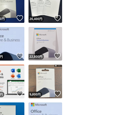
商品情報コピー機
リマ実績◯+
このユーザーは他フリマサービスでの取引実績があります
！
いいね！
いいね！
0
円
26,400
円
出品ページへ
&安心発送
キャンセル
ジは実績に基づく表示であり、発送を保証しているものではありません
このユーザーは高頻度で24時間以内＆設定した発送日数内に
ード＆安心発送
ます
！
いいね！
いいね！
円
22,800
円
ード発送
このユーザーは高頻度で24時間以内に発送しています
発送
このユーザーは設定した発送日数内に発送しています
！
いいね！
いいね！
円
9,800
円