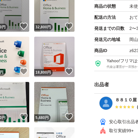
商品の状態
未使
配送の方法
おて
！
いいね！
いいね！
0
円
32,800
円
発送までの日数
2〜
発送元の地域
岡山
商品ID
z62
Yahoo!フリ
代金は運営が一旦預か
！
いいね！
いいね！
円
18,800
円
出品者
８８１０屋
！
いいね！
いいね！
0
円
5,480
円
安心取引出品
取引実績99+