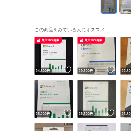
この商品をみている人にオススメ
最大10%対象
最大10%対象
いいね！
いいね
24,800
円
29,500
円
22,80
いいね！
いいね
25,000
円
25,500
円
23,80