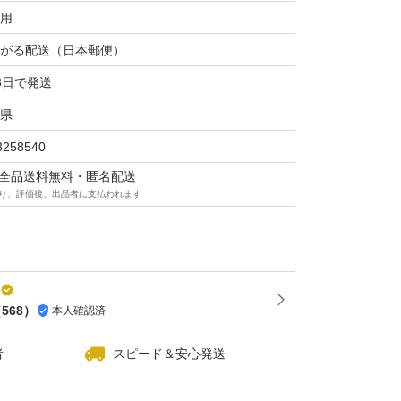
用
がる配送（日本郵便）
3日で発送
県
3258540
マは全品送料無料・匿名配送
り、評価後、出品者に支払われます
（
568
）
本人確認済
者
スピード＆安心発送