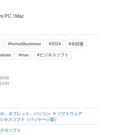
PC / Mac
e
#
home&business
#
2024
#
永続版
 ・未使用品につき、ご使用後はいかなる理由
します。 office.com/setupにアクセス・M
ndows
#
mac
#
ビジネスソフト
グイン・プロダクトキー（シールを削ると現れ
ウンロード・インストールしてください。
09:58
13:09
ホ、タブレット、パソコン
ソフトウェア
ジネスソフト（パッケージ版）
クロソフト