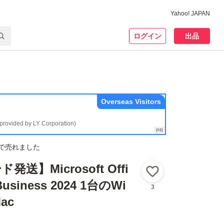
Yahoo! JAPAN
ログイン
出品
Overseas Visitors
(provided by LY Corporation)
で売れました
送】Microsoft Offi
いいね！
Business 2024 1台のWi
3
ac