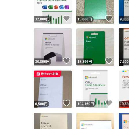
いいね！
いいね
32,800
円
15,000
円
9,800
いいね！
いいね
30,800
円
17,896
円
7,500
最大10%対象
いいね！
いいね
6,500
円
104,160
円
19,68