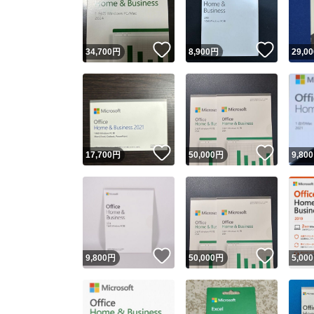
他フ
いいね！
いいね
34,700
円
8,900
円
29,00
スピード
※このバッ
スピ
いいね！
いいね
17,700
円
50,000
円
9,800
スピ
安心
いいね！
いいね
9,800
円
50,000
円
5,000