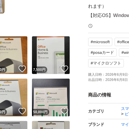
れます）
【対応OS】Windows 
【その他】永続版
#
microsoft
#
offic
＜お取引について＞
でも返品・返金はお断り
#
posaカード
#
wi
Sアカウントにロ
#
マイクロソフト
！
いいね！
いいね！
0
円
7,500
円
ます）を入力。ダ
購入日時：
2026年6月9日 
出品日時：
2026年6月8日 
商品の情報
スマ
！
いいね！
いいね！
カテゴリ
0
円
50,000
円
ビ
ブランド
マイ