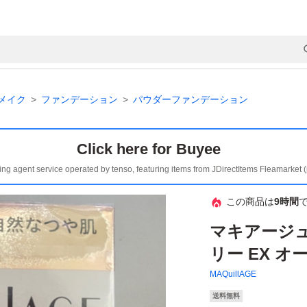
メイク
ファンデーション
パウダーファンデーション
Click here for Buyee
ing agent service operated by tenso, featuring items from JDirectItems Fleamarket 
この商品は
9時間
マキアージ
リー EX オ
MAQuillAGE
送料無料