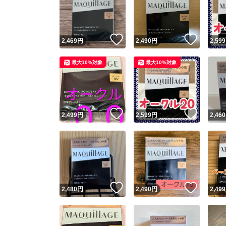
いいね！
いいね
2,469
円
2,490
円
2,599
最大10%対象
最大10%対象
いいね！
いいね
2,499
円
2,599
円
2,460
Yaho
安心取引
安心
いいね！
いいね
2,480
円
2,490
円
2,499
取引実績
取引