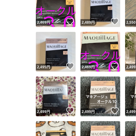
他フ
いいね！
いいね
2,469
円
2,489
円
2,550
スピード
※このバッ
スピ
いいね！
いいね
2,495
円
2,469
円
2,499
スピ
安心
いいね！
いいね
2,499
円
2,499
円
2,499