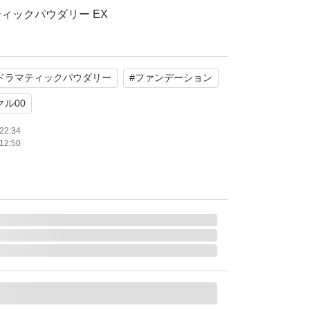
ィックパウダリー EX
00
未開封）
ドラマティックパウダリー
#
ファンデーション
たします。
クル00
22:34
12:50