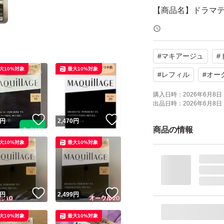
【商品名】ドラマテ
【カラー】オークル
【状態】未使用（
#
マキアージュ
#
大10%対象
最大10%対象
よろしくお願いい
#
レフィル
#
オー
購入日時：
2026年6月8日 
出品日時：
2026年6月8日 
！
いいね！
いいね！
円
2,470
円
商品の情報
大10%対象
最大10%対象
！
いいね！
いいね！
円
2,499
円
大10%対象
最大10%対象