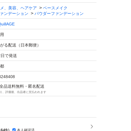
メ、美容、ヘアケア
ベースメイク
ァンデーション
パウダーファンデーション
uillAGE
用
がる配送（日本郵便）
2日で発送
都
3248408
マは全品送料無料・匿名配送
り、評価後、出品者に支払われます
（
649
）
本人確認済