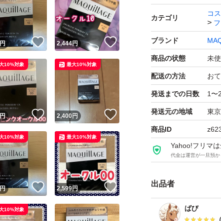
コス
カテゴリ
フ
ブランド
MAQ
！
いいね！
いいね！
円
2,444
円
商品の状態
未使
大10%対象
最大10%対象
配送の方法
おて
発送までの日数
1〜
発送元の地域
東京
！
いいね！
いいね！
円
2,400
円
商品ID
z62
大10%対象
最大10%対象
Yahoo!フリ
代金は運営が一旦預か
出品者
！
いいね！
いいね！
円
2,599
円
ばび
大10%対象