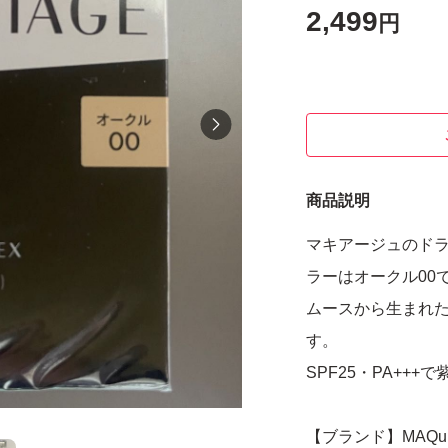
2,499
円
商品説明
マキアージュのドラ
ラーはオークル00
ムースから生まれ
す。
SPF25・PA++
【ブランド】MAQuil