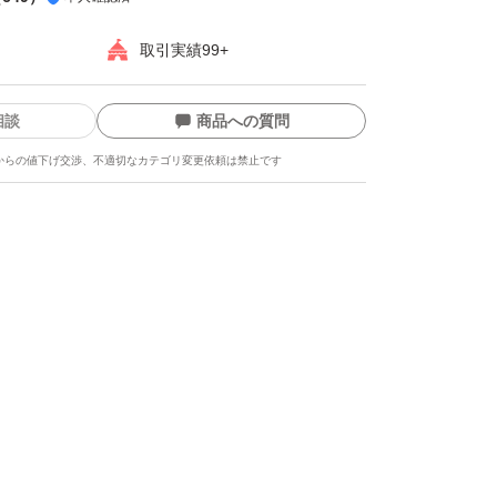
取引実績99+
相談
商品への質問
からの値下げ交渉、不適切なカテゴリ変更依頼は禁止です
ます