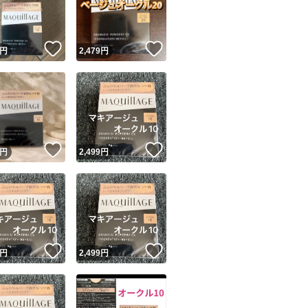
商品情報コピー機
リマ実績◯+
このユーザーは他フリマサービスでの取引実績があります
！
いいね！
いいね！
円
2,479
円
出品ページへ
&安心発送
キャンセル
ジは実績に基づく表示であり、発送を保証しているものではありません
このユーザーは高頻度で24時間以内＆設定した発送日数内に
ード＆安心発送
ます
！
いいね！
いいね！
円
2,499
円
ード発送
このユーザーは高頻度で24時間以内に発送しています
発送
このユーザーは設定した発送日数内に発送しています
！
いいね！
いいね！
円
2,499
円