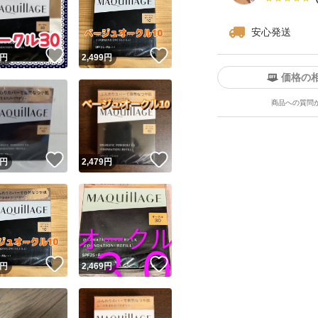
安心発送
！
いいね！
いいね！
円
2,499
円
価格の
商品への質問
ユーザーの実績について
！
いいね！
いいね！
円
2,479
円
o!フリマが定めた一定の基準を満たしたユーザーにバッジを付与しています
出品者
この商品の情報をコピーします
取引出品者
Yahoo!フリマの基準をクリアした安心・安全なユーザーです
！
いいね！
いいね！
商品画像の
無断転載は禁止
されています
円
2,469
円
コピーされた情報は
必ずご自身の商品に合わせて編集
してください
コピーは
1商品につき1回
です
実績◯+
このユーザーはYahoo!フリマの取引を完了させた実績があり