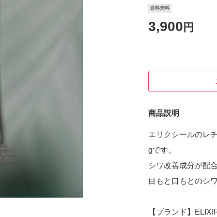
送料無料
3,900
円
商品説明
エリクシールのレチ
gです。
シワ改善成分が配
目もと口もとのシ
【ブランド】ELIXI