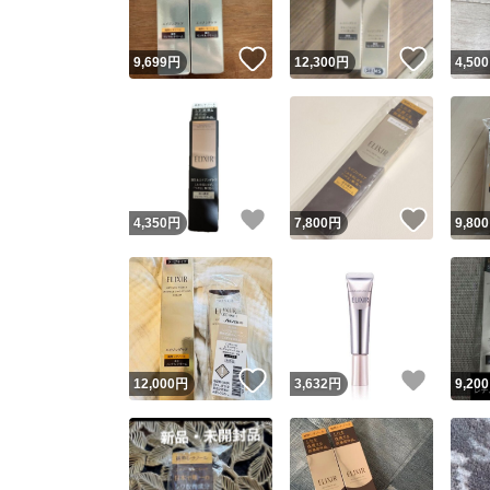
いいね！
いいね
9,699
円
12,300
円
4,500
いいね！
いいね
4,350
円
7,800
円
9,800
いいね！
いいね
12,000
円
3,632
円
9,200