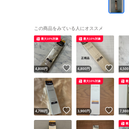
この商品をみている人にオススメ
最大10%対象
最大10%対象
いいね！
いいね
4,800
円
4,800
円
4,500
最大10%対象
最
いいね！
いいね
4,700
円
3,900
円
7,980
最