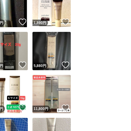
！
いいね！
いいね！
円
1,890
円
ユーザーの実績について
！
いいね！
いいね！
円
5,880
円
o!フリマが定めた一定の基準を満たしたユーザーにバッジを付与しています
出品者
この商品の情報をコピーします
取引出品者
Yahoo!フリマの基準をクリアした安心・安全なユーザーです
！
いいね！
いいね！
商品画像の
無断転載は禁止
されています
円
11,800
円
コピーされた情報は
必ずご自身の商品に合わせて編集
してください
コピーは
1商品につき1回
です
実績◯+
このユーザーはYahoo!フリマの取引を完了させた実績があり