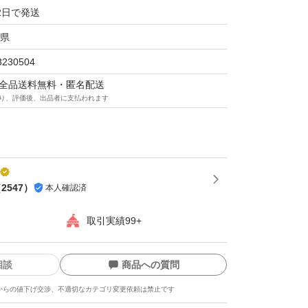
2日で発送
県
3230504
マは全品送料無料・匿名配送
り、評価後、出品者に支払われます
（
2547
）
本人確認済
取引実績99+
相談
商品への質問
からの値下げ交渉、不適切なカテゴリ変更依頼は禁止です