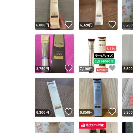
いいね！
いいね
6,000
円
6,320
円
6,280
いいね！
いいね
3,750
円
7,190
円
6,500
いいね！
いいね
6,300
円
6,850
円
5,300
最大10%対象