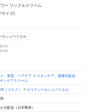
ワー リンクルクリーム
ジサイズ)
使用
ールシュペリエル
たします。
20:19
12:18
メ、美容、ヘアケア
スキンケア、基礎化粧品
キンケアクリーム
IXIR（コスメ）
エリクシールシュペリエル
用
がる配送（日本郵便）