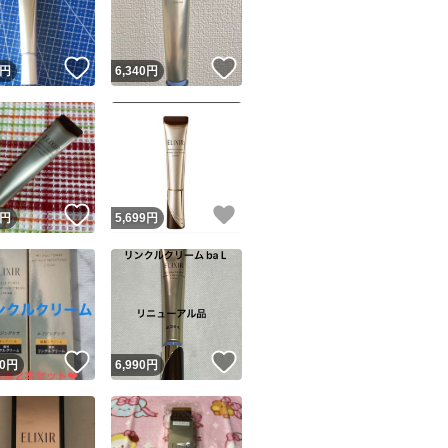
商品情報コピー機
リマ実績◯+
このユーザーは他フリマサービスでの取引実績があります
！
いいね！
いいね！
円
6,340
円
出品ページへ
&安心発送
キャンセル
ジは実績に基づく表示であり、発送を保証しているものではありません
このユーザーは高頻度で24時間以内＆設定した発送日数内に
ード＆安心発送
ます
！
いいね！
いいね！
円
5,699
円
ード発送
このユーザーは高頻度で24時間以内に発送しています
発送
このユーザーは設定した発送日数内に発送しています
！
いいね！
いいね！
0
円
6,990
円