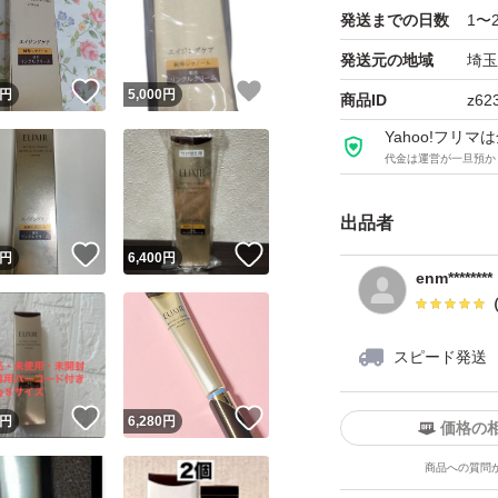
発送までの日数
1〜
発送元の地域
埼玉
！
いいね！
いいね！
円
5,000
円
商品ID
z62
Yahoo!フリ
代金は運営が一旦預か
出品者
！
いいね！
いいね！
円
6,400
円
enm********
スピード発送
！
いいね！
いいね！
円
6,280
円
価格の
商品への質問