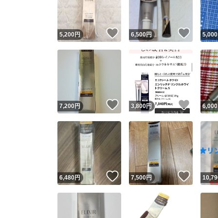
他フ
いいね！
いいね
5,200
円
6,500
円
5,000
スピード
※このバッ
スピ
いいね！
いいね
7,200
円
3,800
円
6,000
スピ
安心
いいね！
いいね
6,480
円
7,500
円
10,79