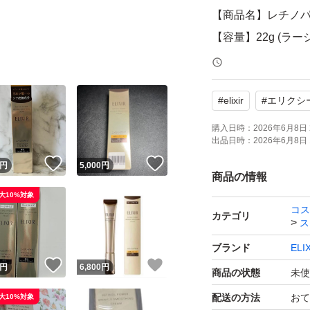
【商品名】レチノパ
【容量】22g (ラー
【商品の状態】未
#
elixir
#
エリクシ
よろしくお願いい
購入日時：
2026年6月8日 
出品日時：
2026年6月8日 
！
いいね！
いいね！
円
5,000
円
商品の情報
大10%対象
コス
カテゴリ
ス
ブランド
EL
！
いいね！
いいね！
円
6,800
円
商品の状態
未使
配送の方法
おて
大10%対象