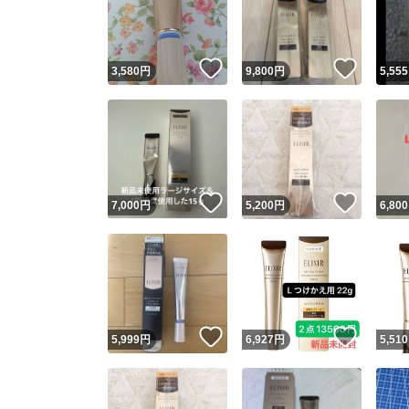
いいね！
いいね
3,580
円
9,800
円
5,555
いいね！
いいね
7,000
円
5,200
円
6,800
Yaho
安心取引
安心
いいね！
いいね
5,999
円
6,927
円
5,510
取引実績
取引