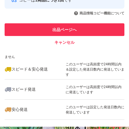
コピーは
1商品につき1回
です
このユーザーはYahoo!フリマの取
取引実績◯+
いいね！
いいね！
975
円
595
円
888
円
引を完了させた実績があります
商品情報コピー機能について
このユーザーは他フリマサービス
他フリマ実績◯+
出品ページへ
での取引実績があります
キャンセル
スピード&安心発送
いいね！
いいね！
888
※このバッジは実績に基づく表示であり、発送を保証しているものではあり
円
1,988
円
790
円
ません
このユーザーは高頻度で24時間以内
スピード＆安心発送
＆設定した発送日数内に発送していま
す
このユーザーは高頻度で24時間以内
スピード発送
に発送しています
いいね！
いいね！
888
円
760
円
1,188
円
このユーザーは設定した発送日数内に
安心発送
発送しています