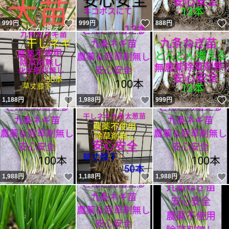
いいね！
いいね！
999
円
999
円
888
円
いいね！
いいね！
1,188
円
1,988
円
999
円
いいね！
いいね！
1,988
円
1,188
円
1,988
円