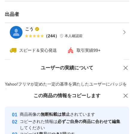
出品者
こう
（
244
）
本人確認前
スピード＆安心発送
取引実績99+
ユーザーの実績について
価格の相談
商品への質問
商品への質問からの値下げ交渉、不適切なカテゴリ変更依頼は禁止です
Yahoo!フリマが定めた一定の基準を満たしたユーザーにバッジを
付与しています
この商品をみている人にオススメ
この商品の情報をコピーします
安心取引出品者
Yahoo!フリマの基準をクリアした安
安心取引出品者
商品画像の
無断転載は禁止
されています
心・安全なユーザーです
コピーされた情報は
必ずご自身の商品に合わせて編集
取引実績
してください