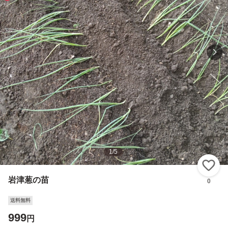
1
/
5
い
岩津葱の苗
0
送料無料
999
円