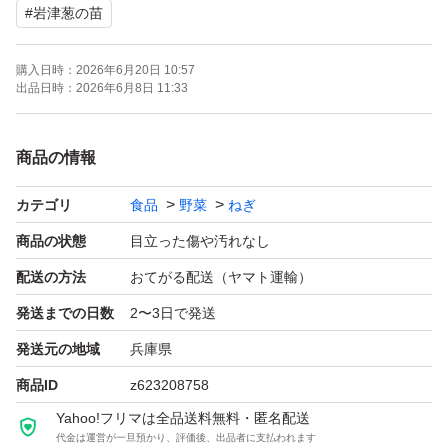
#
岩津葱の苗
と、太く甘い岩津葱になります。
購入日時：
2026年6月20日 10:57
多少の太い細いがあります。
出品日時：
2026年6月8日 11:33
ネコポスの箱に合わせて、葱の先を切って、60本+αお送
りさせて頂きます。
商品の情報
カテゴリ
食品
野菜
ねぎ
商品の状態
目立った傷や汚れなし
配送の方法
おてがる配送（ヤマト運輸）
発送までの日数
2〜3日で発送
発送元の地域
兵庫県
商品ID
z623208758
Yahoo!フリマは全品送料無料・匿名配送
代金は運営が一旦預かり、評価後、出品者に支払われます