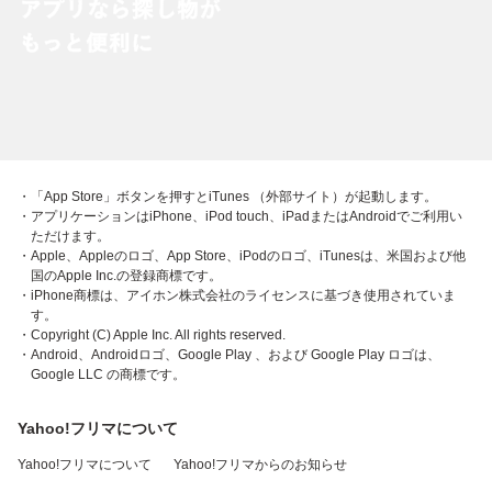
・「App Store」ボタンを押すとiTunes （外部サイト）が起動します。
・アプリケーションはiPhone、iPod touch、iPadまたはAndroidでご利用い
ただけます。
・Apple、Appleのロゴ、App Store、iPodのロゴ、iTunesは、米国および他
国のApple Inc.の登録商標です。
・iPhone商標は、アイホン株式会社のライセンスに基づき使用されていま
す。
・Copyright (C) Apple Inc. All rights reserved.
・Android、Androidロゴ、Google Play 、および Google Play ロゴは、
Google LLC の商標です。
Yahoo!フリマについて
Yahoo!フリマについて
Yahoo!フリマからのお知らせ