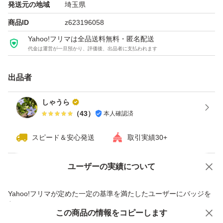
発送元の地域
埼玉県
商品ID
z623196058
Yahoo!フリマは全品送料無料・匿名配送
代金は運営が一旦預かり、評価後、出品者に支払われます
出品者
しゃうら
（
43
）
本人確認済
スピード＆安心発送
取引実績30+
ユーザーの実績について
価格の相談
商品への質問
商品への質問からの値下げ交渉、不適切なカテゴリ変更依頼は禁止です
Yahoo!フリマが定めた一定の基準を満たしたユーザーにバッジを
付与しています
この商品をみている人にオススメ
この商品の情報をコピーします
安心取引出品者