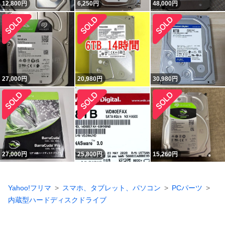
12,800
円
6,250
円
48,000
円
27,000
円
20,980
円
30,980
円
27,000
円
25,800
円
15,260
円
Yahoo!フリマ
スマホ、タブレット、パソコン
PCパーツ
内蔵型ハードディスクドライブ