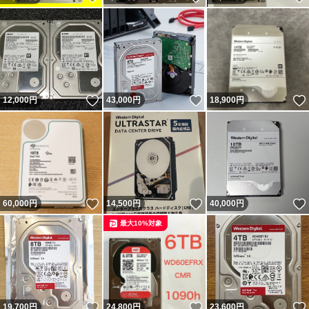
いいね！
いいね！
12,000
円
43,000
円
18,900
円
いいね！
いいね！
60,000
円
14,500
円
40,000
円
最大10%対象
いいね！
いいね！
19,700
円
24,800
円
23,600
円