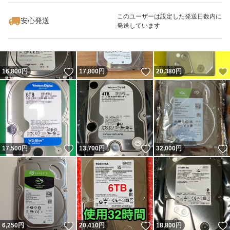
このユーザーは設定した発送日数内に
安心発送
発送しています
いいね！
いいね！
16,800
円
17,800
円
20,380
円
いいね！
いいね！
17,500
円
13,700
円
32,000
円
いいね！
いいね！
6,250
円
20,410
円
18,800
円