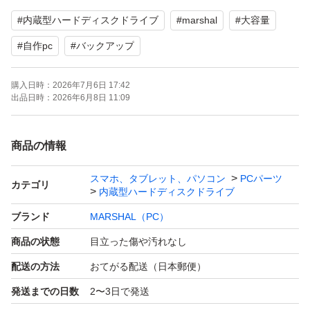
MAL38000SA-T72
#
内蔵型ハードディスクドライブ
#
marshal
#
大容量
容量: 8TB
回転数: 7200 RPM
#
自作pc
#
バックアップ
インターフェース: SATA 6Gb/s Serial ATA
購入日時：
2026年7月6日 17:42
HDDフォームファクター：3.5インチ
出品日時：
2026年6月8日 11:09
書込み方式:SMR
商品の情報
スマホ、タブレット、パソコン
PCパーツ
カテゴリ
内蔵型ハードディスクドライブ
ブランド
MARSHAL（PC）
商品の状態
目立った傷や汚れなし
配送の方法
おてがる配送（日本郵便）
発送までの日数
2〜3日で発送