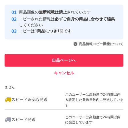
Yahoo!フリマの基準をクリアした安
安心取引出品者
商品画像の
無断転載は禁止
されています
心・安全なユーザーです
コピーされた情報は
必ずご自身の商品に合わせて編集
取引実績
してください
コピーは
1商品につき1回
です
このユーザーはYahoo!フリマの取
取引実績◯+
いいね！
いいね！
28,000
円
16,800
円
21,480
円
引を完了させた実績があります
商品情報コピー機能について
最大10%対象
このユーザーは他フリマサービス
他フリマ実績◯+
出品ページへ
での取引実績があります
キャンセル
スピード&安心発送
いいね！
いいね！
27,000
※このバッジは実績に基づく表示であり、発送を保証しているものではあり
円
12,000
円
15,680
円
ません
このユーザーは高頻度で24時間以内
スピード＆安心発送
＆設定した発送日数内に発送していま
す
このユーザーは高頻度で24時間以内
スピード発送
に発送しています
いいね！
いいね！
27,500
円
29,000
円
13,800
円