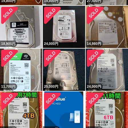
いいね！
いいね！
19,800
円
19,800
円
27,500
円
18,900
円
24,000
円
14,980
円
11,700
円
25,000
円
24,000
円