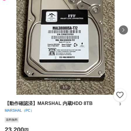
1
/
3
い
【動作確認済】MARSHAL 内蔵HDD 8TB
3
MARSHAL（PC）
送料無料
23,200
円