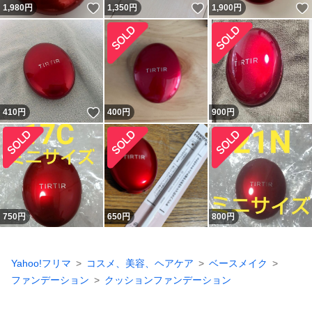
いいね！
いいね！
1,980
円
1,350
円
1,900
円
いいね！
410
円
400
円
900
円
750
円
650
円
800
円
Yahoo!フリマ
コスメ、美容、ヘアケア
ベースメイク
ファンデーション
クッションファンデーション