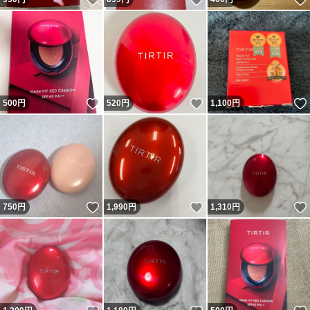
いいね！
いいね！
500
円
520
円
1,100
円
いいね！
いいね！
750
円
1,990
円
1,310
円