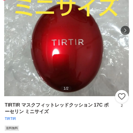
1
/
2
い
TIRTIR マスクフィットレッドクッション 17C ポ
2
ーセリン ミニサイズ
TIRTIR
送料無料