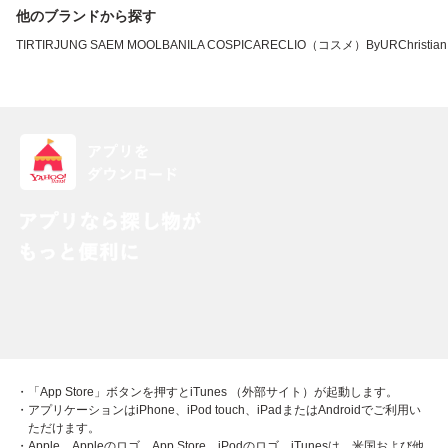
他のブランドから探す
TIRTIR
JUNG SAEM MOOL
BANILA CO
SPICARE
CLIO（コスメ）
ByUR
Christian
・「App Store」ボタンを押すとiTunes （外部サイト）が起動します。
・アプリケーションはiPhone、iPod touch、iPadまたはAndroidでご利用い
ただけます。
・Apple、Appleのロゴ、App Store、iPodのロゴ、iTunesは、米国および他