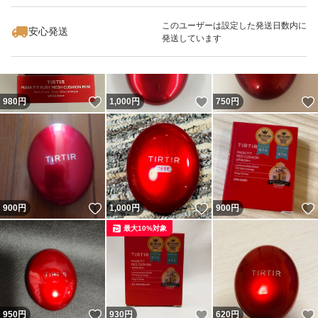
このユーザーは設定した発送日数内に
安心発送
発送しています
いいね！
いいね！
980
円
1,000
円
750
円
いいね！
いいね！
900
円
1,000
円
900
円
最大10%対象
いいね！
いいね！
950
円
930
円
620
円