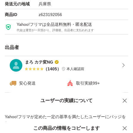
発送元の地域
兵庫県
商品ID
z623192056
Yahoo!フリマは全品送料無料・匿名配送
代金は運営が一旦預かり、評価後、出品者に支払われます
出品者
まろ カテ変NG
（
1405
）
本人確認前
安心発送
取引実績99+
ユーザーの実績について
価格の相談
商品への質問
商品への質問からの値下げ交渉、不適切なカテゴリ変更依頼は禁止です
Yahoo!フリマが定めた一定の基準を満たしたユーザーにバッジを
付与しています
この商品をみている人にオススメ
この商品の情報をコピーします
安心取引出品者