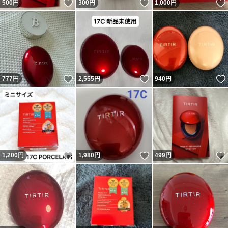
いいね！
いいね！
500
円
300
円
1,000
円
いいね！
いいね！
777
円
2,555
円
940
円
いいね！
いいね！
1,200
円
1,980
円
499
円