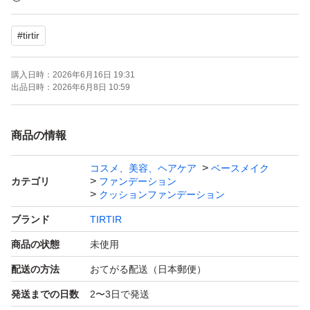
えませんのでご了承くださいませ。
#
tirtir
上記に対してご理解のある方のみのご購入よろしくお願い
いたします。神経質な方はご遠慮くださいませ。
購入日時：
2026年6月16日 19:31
出品日時：
2026年6月8日 10:59
お値下げ不可。コメントなしの即購入OKです。
商品の情報
クッションファンデ
コスメ、美容、ヘアケア
ベースメイク
クッションファンデーション
カテゴリ
ファンデーション
クッションファンデーション
ブランド
TIRTIR
商品の状態
未使用
配送の方法
おてがる配送（日本郵便）
発送までの日数
2〜3日で発送