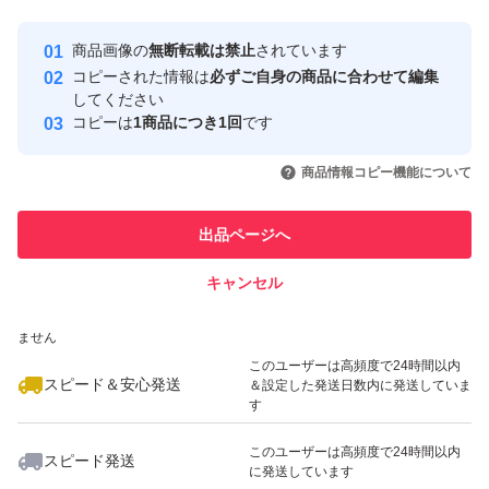
最大10%対象
Yahoo!フリマの基準をクリアした安
安心取引出品者
商品画像の
無断転載は禁止
されています
心・安全なユーザーです
コピーされた情報は
必ずご自身の商品に合わせて編集
取引実績
してください
コピーは
1商品につき1回
です
このユーザーはYahoo!フリマの取
取引実績◯+
いいね！
いいね！
750
円
800
円
750
円
引を完了させた実績があります
商品情報コピー機能について
このユーザーは他フリマサービス
他フリマ実績◯+
出品ページへ
での取引実績があります
キャンセル
スピード&安心発送
いいね！
いいね！
850
※このバッジは実績に基づく表示であり、発送を保証しているものではあり
円
600
円
800
円
ません
このユーザーは高頻度で24時間以内
スピード＆安心発送
＆設定した発送日数内に発送していま
す
このユーザーは高頻度で24時間以内
スピード発送
に発送しています
いいね！
いいね！
660
円
900
円
950
円