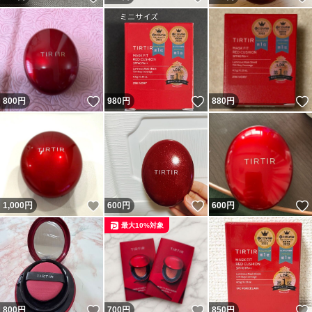
いいね！
いいね！
800
円
980
円
880
円
いいね！
いいね！
1,000
円
600
円
600
円
最大10%対象
いいね！
いいね！
800
円
700
円
850
円