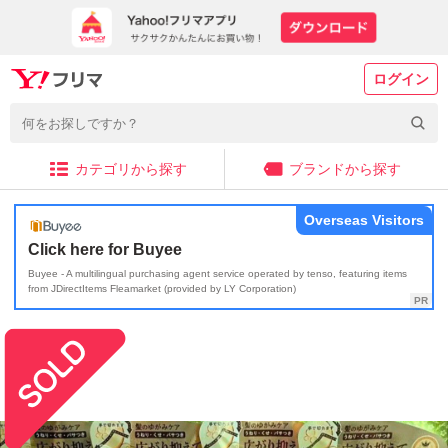
ログイン
カテゴリから探す
ブランドから探す
Overseas Visitors
Click here for Buyee
Buyee - A multilingual purchasing agent service operated by tenso, featuring items
from JDirectItems Fleamarket (provided by LY Corporation)