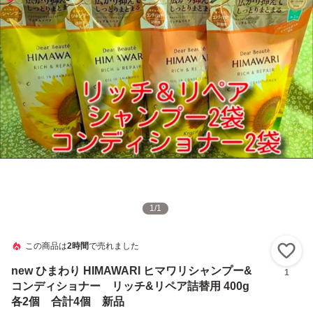
1
/
1
この商品は
2時間
で売れました
い
new ひまわり HIMAWARI ヒマワリシャンプー&
1
コンディショナー リッチ&リペア詰替用 400g
各2個 合計4個 新品