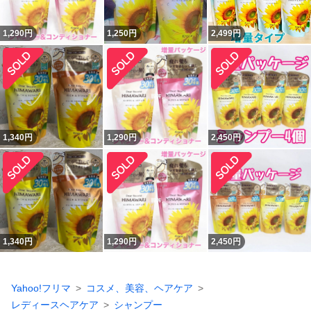
1,290
円
1,250
円
2,499
円
1,340
円
1,290
円
2,450
円
1,340
円
1,290
円
2,450
円
Yahoo!フリマ
コスメ、美容、ヘアケア
レディースヘアケア
シャンプー