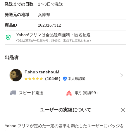
発送までの日数
2〜3日で発送
発送元の地域
兵庫県
商品ID
z623167312
Yahoo!フリマは全品送料無料・匿名配送
代金は運営が一旦預かり、評価後、出品者に支払われます
出品者
F.shop tenchouM
（
10449
）
本人確認済
スピード発送
取引実績99+
ユーザーの実績について
価格の相談
商品への質問
商品への質問からの値下げ交渉、不適切なカテゴリ変更依頼は禁止です
Yahoo!フリマが定めた一定の基準を満たしたユーザーにバッジを