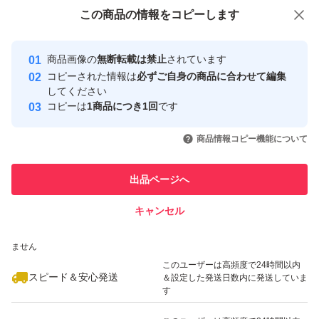
付与しています
この商品をみている人にオススメ
この商品の情報をコピーします
安心取引出品者
最大10%対象
最大10%対象
Yahoo!フリマの基準をクリアした安
安心取引出品者
商品画像の
無断転載は禁止
されています
心・安全なユーザーです
コピーされた情報は
必ずご自身の商品に合わせて編集
取引実績
してください
コピーは
1商品につき1回
です
このユーザーはYahoo!フリマの取
取引実績◯+
いいね！
いいね！
2,080
円
2,360
円
2,380
円
引を完了させた実績があります
商品情報コピー機能について
最大10%対象
最大10%対象
このユーザーは他フリマサービス
他フリマ実績◯+
出品ページへ
での取引実績があります
キャンセル
スピード&安心発送
いいね！
いいね！
2,380
※このバッジは実績に基づく表示であり、発送を保証しているものではあり
円
2,450
円
2,450
円
ません
最大10%対象
最大10%対象
このユーザーは高頻度で24時間以内
スピード＆安心発送
＆設定した発送日数内に発送していま
す