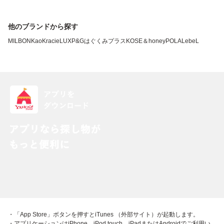
他のブランドから探す
MILBON
Kao
Kracie
LUX
P&G
はぐくみプラス
KOSE
＆honey
POLA
LebeL
・「App Store」ボタンを押すとiTunes （外部サイト）が起動します。
・アプリケーションはiPhone、iPod touch、iPadまたはAndroidでご利用い