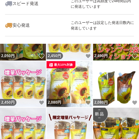
このユーザーは高頻度で24時間以内
スピード発送
に発送しています
いいね！
いいね！
2,450
円
2,100
円
1,340
円
このユーザーは設定した発送日数内に
安心発送
発送しています
いいね！
いいね！
2,050
円
2,450
円
2,490
円
最大10%対象
いいね！
いいね！
2,450
円
2,080
円
2,080
円