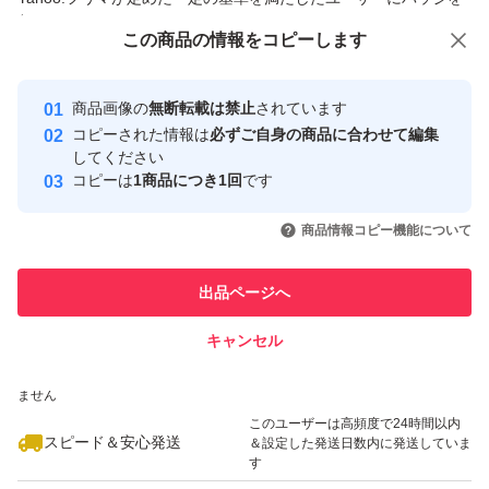
付与しています
この商品をみている人にオススメ
この商品の情報をコピーします
安心取引出品者
最大10%対象
最大10%対象
Yahoo!フリマの基準をクリアした安
安心取引出品者
商品画像の
無断転載は禁止
されています
心・安全なユーザーです
コピーされた情報は
必ずご自身の商品に合わせて編集
取引実績
してください
コピーは
1商品につき1回
です
このユーザーはYahoo!フリマの取
取引実績◯+
いいね！
いいね！
4,500
円
4,800
円
4,700
円
引を完了させた実績があります
商品情報コピー機能について
最大10%対象
このユーザーは他フリマサービス
他フリマ実績◯+
出品ページへ
での取引実績があります
キャンセル
スピード&安心発送
いいね！
いいね！
8,000
※このバッジは実績に基づく表示であり、発送を保証しているものではあり
円
6,000
円
5,000
円
ません
このユーザーは高頻度で24時間以内
スピード＆安心発送
＆設定した発送日数内に発送していま
す