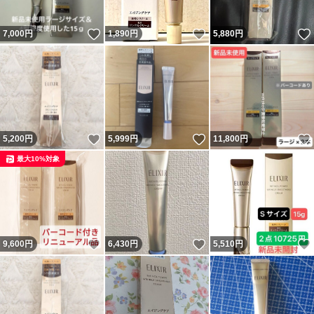
いいね！
いいね！
7,000
円
1,890
円
5,880
円
いいね！
いいね！
5,200
円
5,999
円
11,800
円
最大10%対象
いいね！
いいね！
9,600
円
6,430
円
5,510
円