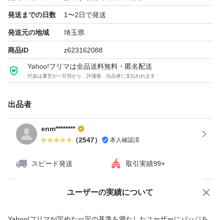
発送までの日数
1〜2日で発送
発送元の地域
埼玉県
商品ID
z623162088
Yahoo!フリマは全品送料無料・匿名配送
代金は運営が一旦預かり、評価後、出品者に支払われます
出品者
enm********
（
2547
）
本人確認済
スピード発送
取引実績99+
ユーザーの実績について
価格の相談
商品への質問
商品への質問からの値下げ交渉、不適切なカテゴリ変更依頼は禁止です
Yahoo!フリマが定めた一定の基準を満たしたユーザーにバッジを