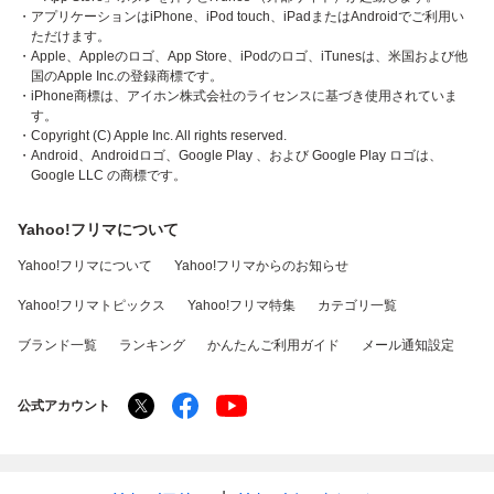
・アプリケーションはiPhone、iPod touch、iPadまたはAndroidでご利用い
ただけます。
・Apple、Appleのロゴ、App Store、iPodのロゴ、iTunesは、米国および他
国のApple Inc.の登録商標です。
・iPhone商標は、アイホン株式会社のライセンスに基づき使用されていま
す。
・Copyright (C) Apple Inc. All rights reserved.
・Android、Androidロゴ、Google Play 、および Google Play ロゴは、
Google LLC の商標です。
Yahoo!フリマについて
Yahoo!フリマについて
Yahoo!フリマからのお知らせ
Yahoo!フリマトピックス
Yahoo!フリマ特集
カテゴリ一覧
ブランド一覧
ランキング
かんたんご利用ガイド
メール通知設定
公式アカウント