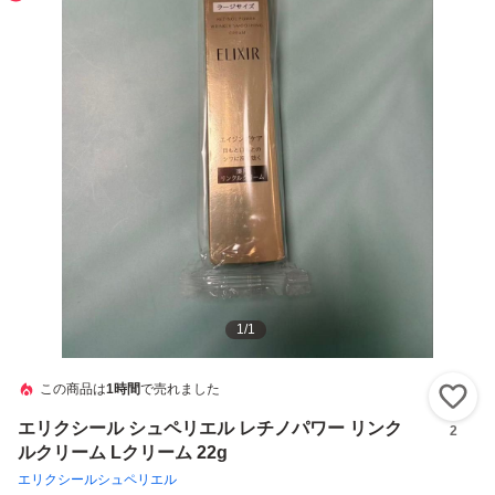
1
/
1
この商品は
1時間
で売れました
い
エリクシール シュペリエル レチノパワー リンク
2
ルクリーム Lクリーム 22g
エリクシールシュペリエル