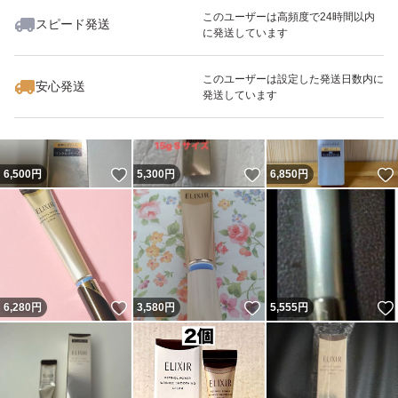
このユーザーは高頻度で24時間以内
スピード発送
に発送しています
いいね！
いいね！
3,750
円
6,320
円
7,190
円
このユーザーは設定した発送日数内に
安心発送
発送しています
いいね！
いいね！
6,500
円
5,300
円
6,850
円
いいね！
いいね！
6,280
円
3,580
円
5,555
円