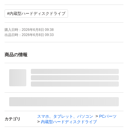
CrystalDiskInfoにて正常表示を確認しております。
#
内蔵型ハードディスクドライブ
詳細は掲載画像をご確認ください。
※禁煙環境下にて使用していました。
購入日時：
2026年6月8日 09:38
出品日時：
2026年6月8日 09:33
【梱包について】
静電防止袋+緩衝材（プチプチ）で保護し、箱に入れてさ
商品の情報
らに緩衝材に包んで発送いたします。
ゆうパケットプラスにてお届けする予定です。
【注意事項】
・中古HDDの特性をご理解いただける方のみご購入くだ
さい
・相性問題や環境差による動作保証はできません
スマホ、タブレット、パソコン
PCパーツ
カテゴリ
内蔵型ハードディスクドライブ
・精密機器のため、商品到着後は必ず動作確認を行ってか