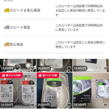
このユーザーは高頻度で24時間以内
スピード＆安心発送
＆設定した発送日数内に発送していま
す
このユーザーは高頻度で24時間以内
スピード発送
に発送しています
いいね！
いいね！
10,000
円
27,980
円
27,500
円
このユーザーは設定した発送日数内に
安心発送
発送しています
いいね！
いいね！
13,800
円
16,800
円
18,800
円
最大10%対象
最大10%対象
いいね！
いいね！
10,000
円
28,000
円
16,500
円