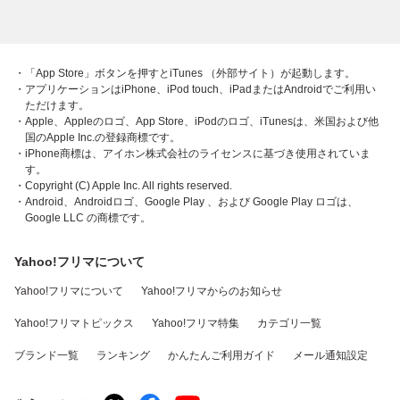
・「App Store」ボタンを押すとiTunes （外部サイト）が起動します。
・アプリケーションはiPhone、iPod touch、iPadまたはAndroidでご利用い
ただけます。
・Apple、Appleのロゴ、App Store、iPodのロゴ、iTunesは、米国および他
国のApple Inc.の登録商標です。
・iPhone商標は、アイホン株式会社のライセンスに基づき使用されていま
す。
・Copyright (C) Apple Inc. All rights reserved.
・Android、Androidロゴ、Google Play 、および Google Play ロゴは、
Google LLC の商標です。
Yahoo!フリマについて
Yahoo!フリマについて
Yahoo!フリマからのお知らせ
Yahoo!フリマトピックス
Yahoo!フリマ特集
カテゴリ一覧
ブランド一覧
ランキング
かんたんご利用ガイド
メール通知設定