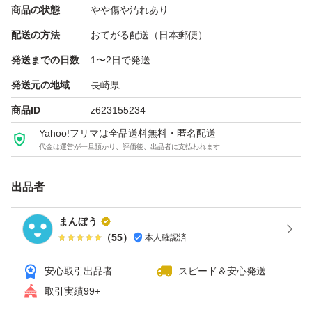
商品の状態
やや傷や汚れあり
ら受取評価をお願いいたします
配送の方法
おてがる配送（日本郵便）
※取引の仕組み上、評価後は返品・返金等の対応ができな
発送までの日数
1〜2日で発送
くなりますのでご了承ください。
発送元の地域
長崎県
商品ID
z623155234
Yahoo!フリマは全品送料無料・匿名配送
代金は運営が一旦預かり、評価後、出品者に支払われます
出品者
まんぼう
（
55
）
本人確認済
安心取引出品者
スピード＆安心発送
取引実績99+