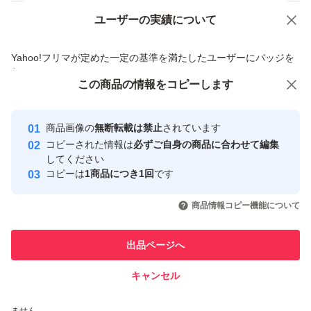
ユーザーの実績について
価格の相談
商品への質問
商品への質問からの値下げ交渉、不適切なカテゴリ変更依頼は禁止です
Yahoo!フリマが定めた一定の基準を満たしたユーザーにバッジを
付与しています
この商品をみている人にオススメ
この商品の情報をコピーします
安心取引出品者
最大10%対象
Yahoo!フリマの基準をクリアした安
安心取引出品者
商品画像の
無断転載は禁止
されています
心・安全なユーザーです
コピーされた情報は
必ずご自身の商品に合わせて編集
取引実績
してください
コピーは
1商品につき1回
です
このユーザーはYahoo!フリマの取
取引実績◯+
いいね！
いいね！
27,000
円
16,800
円
12,000
円
引を完了させた実績があります
商品情報コピー機能について
このユーザーは他フリマサービス
他フリマ実績◯+
出品ページへ
での取引実績があります
キャンセル
スピード&安心発送
いいね！
いいね！
28,000
※このバッジは実績に基づく表示であり、発送を保証しているものではあり
円
21,480
円
15,680
円
ません