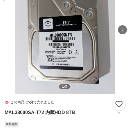
1
/
3
この商品は
5分
で売れました
い
MAL38000SA-T72 内蔵HDD 8TB
1
送料無料