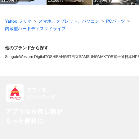
12,500
円
15,260
円
26,800
円
Yahoo!フリマ
スマホ、タブレット、パソコン
PCパーツ
内蔵型ハードディスクドライブ
他のブランドから探す
Seagate
Western Digital
TOSHIBA
HGST
日立
SAMSUNG
MAXTOR
富士通
日本HP