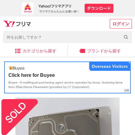
ログイン
カテゴリから探す
ブランドから探す
Overseas Visitors
Click here for Buyee
Buyee - A multilingual purchasing agent service operated by tenso, featuring items
from JDirectItems Fleamarket (provided by LY Corporation)