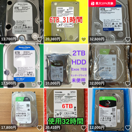
最大10%対象
いいね！
いいね！
13,700
円
20,380
円
32,600
円
いいね！
いいね！
17,500
円
10,000
円
32,000
円
いいね！
いいね！
17,800
円
20,410
円
12,000
円