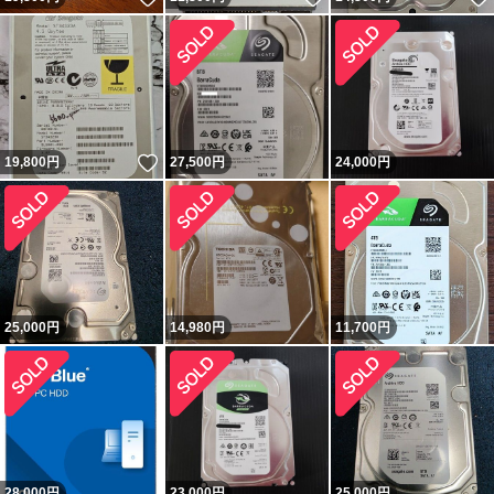
いいね！
19,800
円
27,500
円
24,000
円
25,000
円
14,980
円
11,700
円
28,000
円
23,000
円
25,000
円