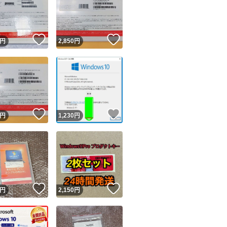
！
いいね！
いいね！
円
2,850
円
ユーザーの実績について
！
いいね！
いいね！
円
1,230
円
o!フリマが定めた一定の基準を満たしたユーザーにバッジを付与しています
出品者
この商品の情報をコピーします
取引出品者
Yahoo!フリマの基準をクリアした安心・安全なユーザーです
！
いいね！
いいね！
商品画像の
無断転載は禁止
されています
円
2,150
円
コピーされた情報は
必ずご自身の商品に合わせて編集
してください
コピーは
1商品につき1回
です
実績◯+
このユーザーはYahoo!フリマの取引を完了させた実績があり