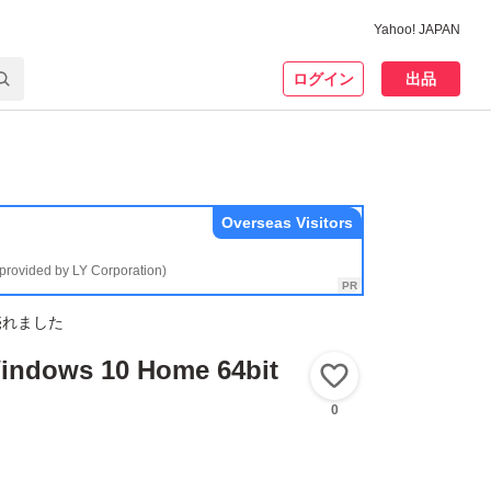
Yahoo! JAPAN
ログイン
出品
Overseas Visitors
(provided by LY Corporation)
売れました
ows 10 Home 64bit
いいね！
0