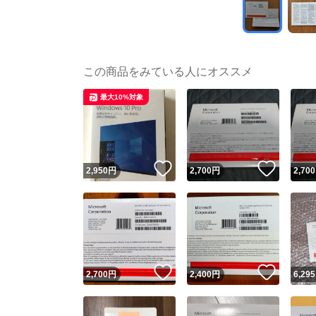
この商品をみている人にオススメ
最大10%対象
いいね！
いいね
2,950
円
2,700
円
2,700
いいね！
いいね
2,700
円
2,400
円
6,295