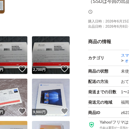
（SSDは今回の出
Pro版と誤って購
た。
購入日時：
2026年6月15日 
出品日時：
2026年6月8日 
当時の納品書は個人
商品の情報
Windowsに理解
スマ
カテゴリ
オ
○配送方法
！
いいね！
いいね！
円
2,700
円
商品の状態
未使
ゆうパケットでお
配送の方法
おて
※発送は購入日を含
発送までの日数
1〜
※発送の催促は一
発送元の地域
福岡
！
いいね！
いいね！
○値引きについて
円
9,980
円
商品ID
z62
他商品と同時購入
Yahoo!フリ
代金は運営が一旦預か