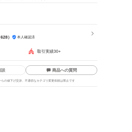
相談ください
一切お受けできません。
（
628
）
本人確認済
取引実績30+
相談
商品への質問
からの値下げ交渉、不適切なカテゴリ変更依頼は禁止です