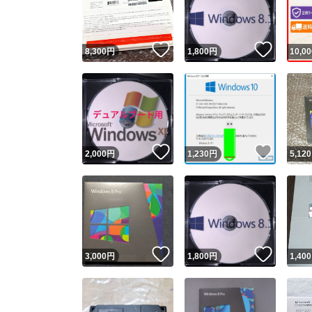
他フ
いいね！
いいね
8,300
円
1,800
円
10,00
スピード
※このバッ
スピ
いいね！
いいね
2,000
円
1,230
円
5,120
スピ
安心
いいね！
いいね
3,000
円
1,800
円
1,400