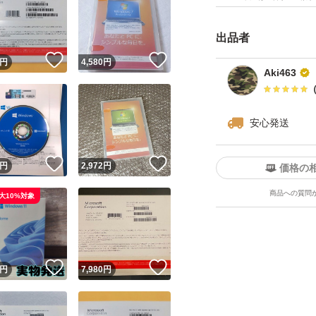
※購入前に必ずご
※購入後の要望は
出品者
！
いいね！
いいね！
円
4,580
円
Aki463
安心発送
！
いいね！
いいね！
円
2,972
円
価格の
商品への質問
大10%対象
！
いいね！
いいね！
円
7,980
円