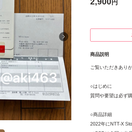
2,900
円
商品説明
ご覧いただきあり
○はじめに
質問や要望は必ず
○商品詳細
2022年にNTT-X 