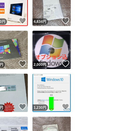
商品情報コピー機
リマ実績◯+
このユーザーは他フリマサービスでの取引実績があります
！
いいね！
いいね！
0
円
4,834
円
出品ページへ
&安心発送
キャンセル
ジは実績に基づく表示であり、発送を保証しているものではありません
このユーザーは高頻度で24時間以内＆設定した発送日数内に
ード＆安心発送
ます
！
いいね！
いいね！
円
2,000
円
ード発送
このユーザーは高頻度で24時間以内に発送しています
発送
このユーザーは設定した発送日数内に発送しています
！
いいね！
いいね！
円
1,230
円