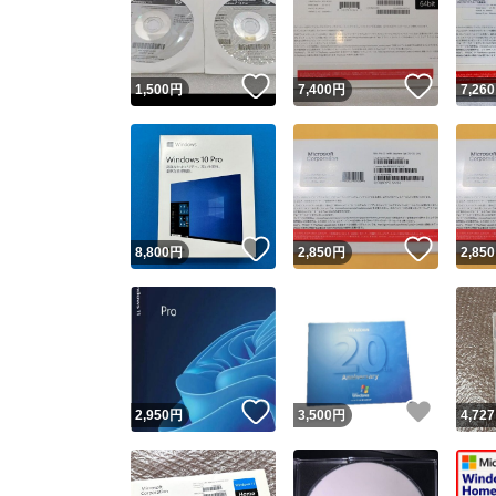
いいね！
いいね
1,500
円
7,400
円
7,260
いいね！
いいね
8,800
円
2,850
円
2,850
Yaho
安心取引
安心
いいね！
いいね
2,950
円
3,500
円
4,727
取引実績
取引