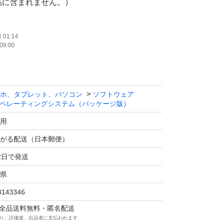
品に含まれません。）
入したため利用せずそのまま保管しておりまし
01:14
09:00
情報を切り取った上で同封します。DSP版の
のある方のみ検討ください。
ホ、タブレット、パソコン
ソフトウェア
ペレーティングシステム（パッケージ版）
用
送りします。
がる配送（日本郵便）
め3日以内に行います。
2日で発送
切お受けできません。
県
3143346
の場合は検討可能です。
マは全品送料無料・匿名配送
り、評価後、出品者に支払われます