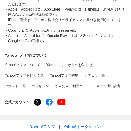
ただけます。
・Apple、Appleのロゴ、App Store、iPodのロゴ、iTunesは、米国および他
国のApple Inc.の登録商標です。
・iPhone商標は、アイホン株式会社のライセンスに基づき使用されていま
す。
・Copyright (C) Apple Inc. All rights reserved.
・Android、Androidロゴ、Google Play 、および Google Play ロゴは、
Google LLC の商標です。
Yahoo!フリマについて
Yahoo!フリマについて
Yahoo!フリマからのお知らせ
Yahoo!フリマトピックス
Yahoo!フリマ特集
カテゴリ一覧
ブランド一覧
ランキング
かんたんご利用ガイド
メール通知設定
公式アカウント
Yahoo!フリマ
Yahoo!オークション