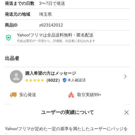
発送までの日数
3〜7日で発送
発送元の地域
埼玉県
商品ID
z623142012
Yahoo!フリマは全品送料無料・匿名配送
代金は運営が一旦預かり、評価後、出品者に支払われます
出品者
購入希望の方はメッセージ
（
6022
）
本人確認済
安心発送
取引実績99+
ユーザーの実績について
価格の相談
商品への質問
商品への質問からの値下げ交渉、不適切なカテゴリ変更依頼は禁止です
Yahoo!フリマが定めた一定の基準を満たしたユーザーにバッジを