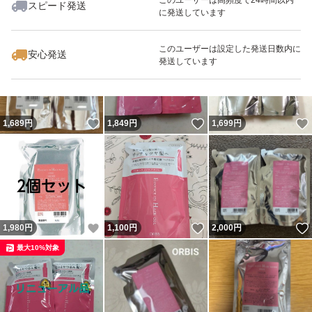
スピード発送
に発送しています
いいね！
いいね！
1,050
円
1,150
円
1,100
円
最大10%対象
最大10%対象
最大10%対象
このユーザーは設定した発送日数内に
安心発送
発送しています
いいね！
いいね！
1,689
円
1,849
円
1,699
円
いいね！
いいね！
1,980
円
1,100
円
2,000
円
最大10%対象