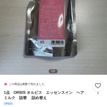
1
/
1
この商品は
6分
で売れました
い
1点 ORBIS オルビス エッセンスイン ヘア
0
ミルク 詰替 詰め替え
ORBIS