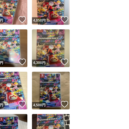
商品情報コピー機
リマ実績◯+
このユーザーは他フリマサービスでの取引実績があります
！
いいね！
いいね！
円
4,050
円
出品ページへ
&安心発送
キャンセル
ジは実績に基づく表示であり、発送を保証しているものではありません
このユーザーは高頻度で24時間以内＆設定した発送日数内に
ード＆安心発送
ます
！
いいね！
いいね！
円
4,300
円
ード発送
このユーザーは高頻度で24時間以内に発送しています
発送
このユーザーは設定した発送日数内に発送しています
！
いいね！
いいね！
円
4,500
円