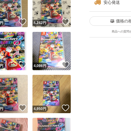
安心発送
価格の
！
いいね！
いいね！
円
4,242
円
商品への質問
ユーザーの実績について
！
いいね！
いいね！
円
4,098
円
o!フリマが定めた一定の基準を満たしたユーザーにバッジを付与しています
出品者
この商品の情報をコピーします
取引出品者
Yahoo!フリマの基準をクリアした安心・安全なユーザーです
！
いいね！
いいね！
商品画像の
無断転載は禁止
されています
円
4,950
円
コピーされた情報は
必ずご自身の商品に合わせて編集
してください
コピーは
1商品につき1回
です
実績◯+
このユーザーはYahoo!フリマの取引を完了させた実績があり