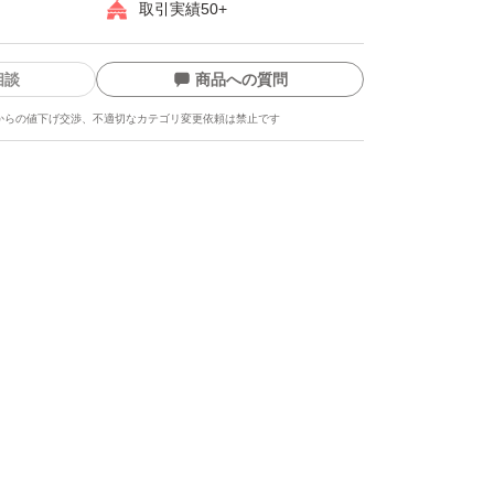
取引実績50+
相談
商品への質問
からの値下げ交渉、不適切なカテゴリ変更依頼は禁止です
ます