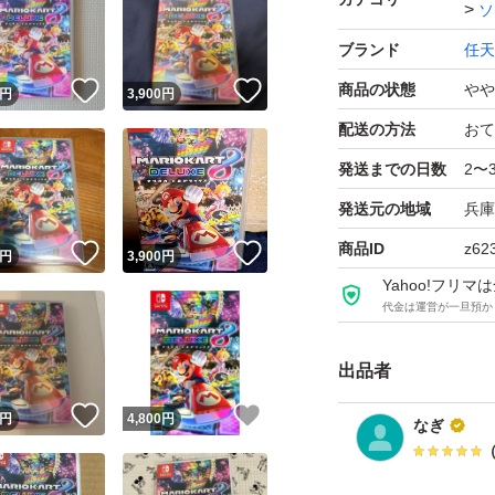
ソ
ブランド
任天
！
いいね！
いいね！
商品の状態
やや
円
3,900
円
配送の方法
おて
発送までの日数
2〜
発送元の地域
兵庫
商品ID
z62
！
いいね！
いいね！
円
3,900
円
Yahoo!フリ
代金は運営が一旦預か
出品者
！
いいね！
いいね！
円
4,800
円
なぎ