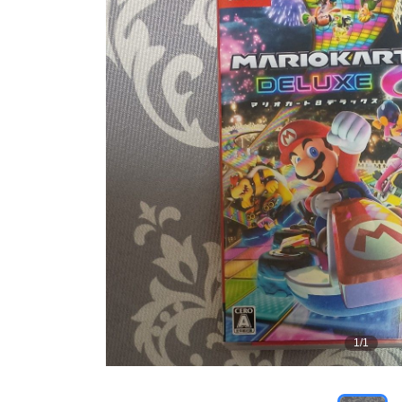
1
/
1