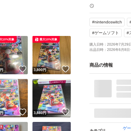
よろしくお願いい
#
nintendoswitch
【Switch】マリオ
ブランド：任天堂 
#
ゲームソフト
#
大10%対象
最大10%対象
ゲームジャンル：
購入日時：
2026年7月29日 
出品日時：
2026年6月8日 
ソフトウェア対象
パッケージ種類：
商品の情報
！
いいね！
いいね！
オンライン：オン
円
3,800
円
プレイモード：TV
応
amiibo対応：amii
携帯モードプレイ人数
！
いいね！
いいね！
円
3,880
円
ゲー
カテゴリ