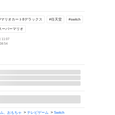
たします。
#
マリオカート8デラックス
#
任天堂
#
switch
カート8 デラックス [通常版]
スーパーマリオ
スーパーマリオ
レース
11:07
08:54
年齢：全年齢対象
通常版
ライン対応
モード対応 テーブルモード対応 携帯モード対
bo対応
：1.0 人
ム、おもちゃ
テレビゲーム
Switch