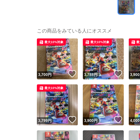
この商品をみている人にオススメ
最大10%対象
最大10%対象
最
いいね！
いいね
3,700
円
3,788
円
3,900
最大10%対象
いいね！
いいね
3,799
円
3,900
円
4,000