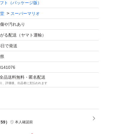
フト（パッケージ版）
堂
スーパーマリオ
傷や汚れあり
がる配送（ヤマト運輸）
3日で発送
県
3141076
マは全品送料無料・匿名配送
り、評価後、出品者に支払われます
（
59
）
本人確認前