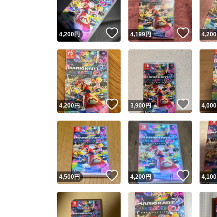
他フ
いいね！
いいね
4,200
円
4,199
円
4,200
スピード
※このバッ
スピ
いいね！
いいね
4,200
円
3,900
円
4,000
スピ
安心
いいね！
いいね
4,500
円
4,200
円
4,100