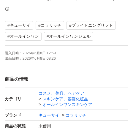
独自開発コラーゲンを含む９種類のコラーゲンと12種の
美容成分配合で乾燥ダメージを集中ケア。
#
キューサイ
#
コラリッチ
#
ブライトニングリフト
ぷるっと濃密なテクスチャーでありながら、お肌にのせる
とスーッとなじみやすい使い心地。
#
オールインワン
#
オールインワンジェル
濃厚なうるおいでお肌を満たし、ハリツヤ肌へと導きま
購入日時：
2026年6月8日 12:59
す。
出品日時：
2026年6月8日 08:26
発送は簡易包装でゆうパケットポストにて送らせていただ
商品の情報
きます。
コスメ、美容、ヘアケア
カテゴリ
スキンケア、基礎化粧品
※外箱のパッケージに初期キズや擦れなどある場合がござ
オールインワンスキンケア
います。
ブランド
キューサイ
コラリッチ
ご理解いただける方のみご購入お願いいたしますm(_ _)m
商品の状態
未使用
※