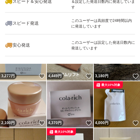
スピード＆安心発送
＆設定した発送日数内に発送していま
す
このユーザーは高頻度で24時間以内
スピード発送
に発送しています
いいね！
いいね！
3,700
円
4,400
円
4,300
円
このユーザーは設定した発送日数内に
安心発送
発送しています
いいね！
いいね！
3,277
円
4,449
円
3,180
円
最大10%対象
いいね！
いいね！
2,100
円
4,370
円
4,000
円
最大10%対象