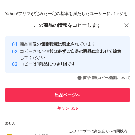
商品への質問からの値下げ交渉、不適切なカテゴリ変更依頼は禁止です
Yahoo!フリマが定めた一定の基準を満たしたユーザーにバッジを
付与しています
この商品をみている人にオススメ
この商品の情報をコピーします
安心取引出品者
最大10%対象
Yahoo!フリマの基準をクリアした安
安心取引出品者
商品画像の
無断転載は禁止
されています
心・安全なユーザーです
コピーされた情報は
必ずご自身の商品に合わせて編集
取引実績
してください
コピーは
1商品につき1回
です
このユーザーはYahoo!フリマの取
取引実績◯+
いいね！
いいね！
4,350
円
4,700
円
4,348
円
引を完了させた実績があります
商品情報コピー機能について
このユーザーは他フリマサービス
他フリマ実績◯+
出品ページへ
での取引実績があります
キャンセル
スピード&安心発送
いいね！
いいね！
4,399
※このバッジは実績に基づく表示であり、発送を保証しているものではあり
円
2,100
円
4,500
円
ません
このユーザーは高頻度で24時間以内