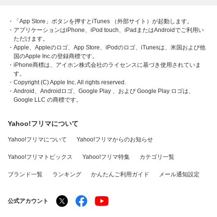
・「App Store」ボタンを押すとiTunes （外部サイト）が起動します。
・アプリケーションはiPhone、iPod touch、iPadまたはAndroidでご利用い
ただけます。
・Apple、Appleのロゴ、App Store、iPodのロゴ、iTunesは、米国および他
国のApple Inc.の登録商標です。
・iPhone商標は、アイホン株式会社のライセンスに基づき使用されていま
す。
・Copyright (C) Apple Inc. All rights reserved.
・Android、Androidロゴ、Google Play 、および Google Play ロゴは、
Google LLC の商標です。
Yahoo!フリマについて
Yahoo!フリマについて
Yahoo!フリマからのお知らせ
Yahoo!フリマトピックス
Yahoo!フリマ特集
カテゴリ一覧
ブランド一覧
ランキング
かんたんご利用ガイド
メール通知設定
公式アカウント