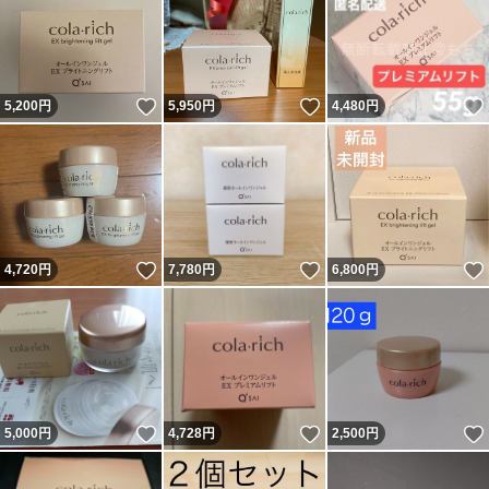
いいね！
いいね！
5,200
円
5,950
円
4,480
円
いいね！
いいね！
4,720
円
7,780
円
6,800
円
いいね！
いいね！
5,000
円
4,728
円
2,500
円