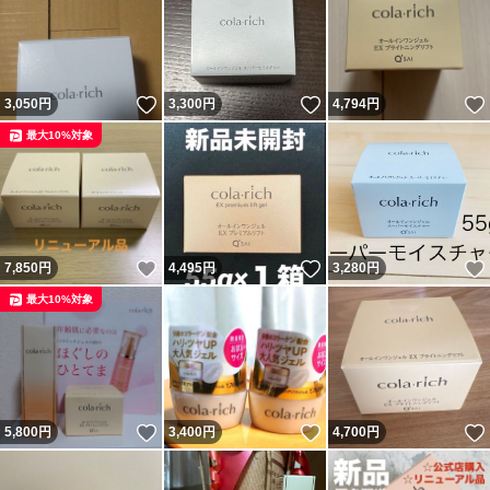
いいね！
いいね！
3,050
円
3,300
円
4,794
円
最大10%対象
いいね！
いいね！
7,850
円
4,495
円
3,280
円
最大10%対象
いいね！
いいね！
5,800
円
3,400
円
4,700
円