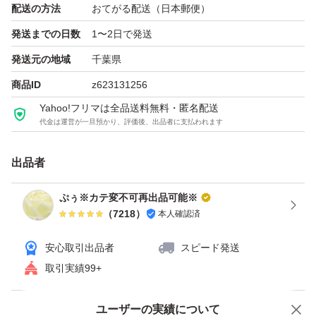
配送の方法
おてがる配送（日本郵便）
発送までの日数
1〜2日で発送
※お値引き不可です。
発送元の地域
千葉県
商品ID
z623131256
Yahoo!フリマは全品送料無料・匿名配送
代金は運営が一旦預かり、評価後、出品者に支払われます
出品者
ぷぅ※カテ変不可再出品可能※
（
7218
）
本人確認済
安心取引出品者
スピード発送
取引実績99+
ユーザーの実績について
価格の相談
商品への質問