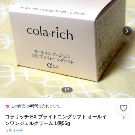
1
/
6
この商品は
4時間
で売れました
い
コラリッチ EX ブライトニングリフト オールイ
0
ンワンジェルクリーム 1個55g
コラリッチ