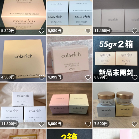
いいね！
いいね！
5,240
円
5,980
円
11,450
円
いいね！
いいね！
4,500
円
4,999
円
8,899
円
いいね！
いいね！
11,500
円
8,600
円
7,500
円