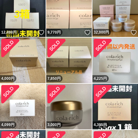
いいね！
いいね！
12,498
円
9,770
円
32,000
円
4,000
円
7,850
円
4,225
円
4,099
円
3,000
円
4,395
円