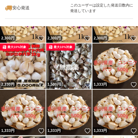
最大10%対象
最大10%対象
最大10%対象
このユーザーは設定した発送日数内に
安心発送
発送しています
いいね！
いいね！
2,300
円
2,300
円
2,300
円
最大10%対象
最大10%対象
いいね！
いいね！
2,330
円
1,500
円
1,333
円
いいね！
いいね！
1,333
円
1,333
円
1,333
円