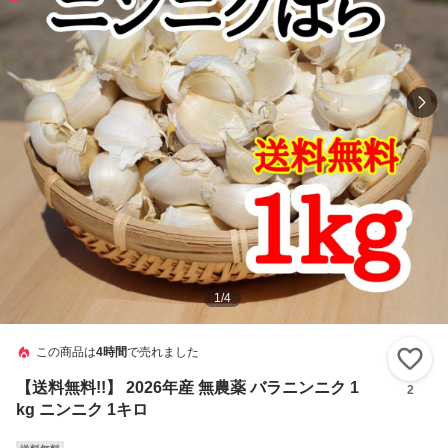
1
/
4
この商品は
4時間
で売れました
い
【送料無料!!】 2026年産 無農薬 バラニンニク 1
2
kg ニンニク 1キロ