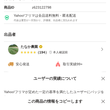
さい！
商品ID
z623122798
5kg、10kgなど大量に購入希望の方はお申し付け下さい。
Yahoo!フリマは全品送料無料・匿名配送
代金は運営が一旦預かり、評価後、出品者に支払われます
※匿名配送にて発送させて頂きます
出品者
#にんにく
たなか農園
#ニンニク
（
194
）
本人確認前
#乾燥にんにく
安心発送
取引実績99+
#乾燥ニンニク
#黒にんにく
ユーザーの実績について
価格の相談
商品への質問
#黒ニンニク
#ガーリック
商品への質問からの値下げ交渉、不適切なカテゴリ変更依頼は禁止です
Yahoo!フリマが定めた一定の基準を満たしたユーザーにバッジを
#玉ねぎ
付与しています
この商品をみている人にオススメ
この商品の情報をコピーします
安心取引出品者
#にんにく料理