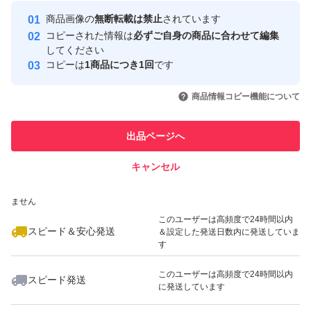
最大10%対象
最大10%対象
最大10%対象
#薬味
Yahoo!フリマの基準をクリアした安
安心取引出品者
商品画像の
無断転載は禁止
されています
心・安全なユーザーです
#白にんにく
コピーされた情報は
必ずご自身の商品に合わせて編集
取引実績
してください
#白ニンニク
コピーは
1商品につき1回
です
このユーザーはYahoo!フリマの取
取引実績◯+
いいね！
いいね！
1,630
円
1,630
円
1,800
円
引を完了させた実績があります
商品情報コピー機能について
最大10%対象
このユーザーは他フリマサービス
他フリマ実績◯+
出品ページへ
での取引実績があります
キャンセル
スピード&安心発送
いいね！
いいね！
1,580
※このバッジは実績に基づく表示であり、発送を保証しているものではあり
円
1,500
円
1,580
円
ません
最大10%対象
このユーザーは高頻度で24時間以内
スピード＆安心発送
＆設定した発送日数内に発送していま
す
このユーザーは高頻度で24時間以内
スピード発送
に発送しています
いいね！
いいね！
1,333
円
2,300
円
1,300
円