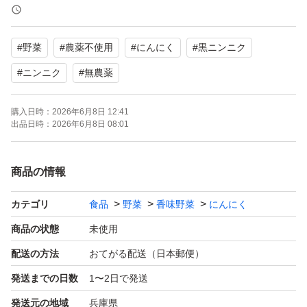
主に四国九州地方で収穫されるこの『嘉定種』という品種
はあっさりした味わいで味や香りがマイルドなのが特徴で
#
野菜
#
農薬不使用
#
にんにく
#
黒ニンニク
す！
#
ニンニク
#
無農薬
黒にんにくや揚げニンニク、ホイル焼きにしても非常に食
購入日時：
2026年6月8日 12:41
べやすいのでオススメです(*^^*)
出品日時：
2026年6月8日 08:01
是非1度ご賞味下さい♪
商品の情報
こちらのニンニクは農薬、発芽抑制剤等使用しておりませ
んので、種としても使用可能です。
カテゴリ
食品
野菜
香味野菜
にんにく
（最近気温が高くなっておりますので発送中に芽が出てし
商品の状態
未使用
まう可能性がございます。予めご了承ください。）
配送の方法
おてがる配送（日本郵便）
発送までの日数
1〜2日で発送
黒にんにく作りにも適しておりますのでぜひ試してみて下
発送元の地域
兵庫県