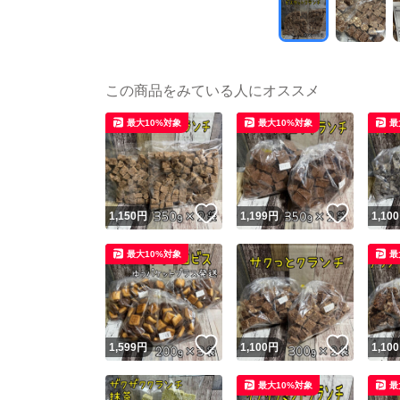
この商品をみている人にオススメ
最大10%対象
最大10%対象
最
いいね！
いいね
1,150
円
1,199
円
1,100
最大10%対象
最
いいね！
いいね
1,599
円
1,100
円
1,100
最大10%対象
最