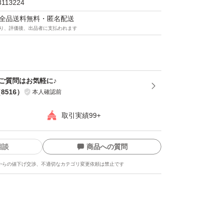
3113224
レットお菓子出品しております。
マは全品送料無料・匿名配送
り、評価後、出品者に支払われます
ト・チョコレート菓子
＊ご質問はお気軽に♪
（
8516
）
本人確認前
取引実績99+
相談
商品への質問
からの値下げ交渉、不適切なカテゴリ変更依頼は禁止です