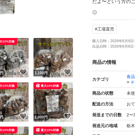
だよ〜という方の
◎チョコが溶けて
#
工場直売
い！
購入日時：
2026年6月9日 
大10%対象
出品日時：
2026年6月8日 
●チョコレートの
りますがお味は美味
商品の情報
！
いいね！
いいね！
円
1,100
円
食品
●ビスケットクランチ 
カテゴリ
チ
大10%対象
最大10%対象
商品の状態
未使
●賞味期限、原材料
配送の方法
おて
発送までの日数
2〜
！
いいね！
いいね！
※ゆうパケット（
円
1,000
円
発送元の地域
栃木
ため、緩衝材なし
大10%対象
最大10%対象