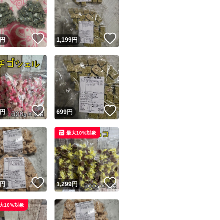
！
いいね！
いいね！
円
1,199
円
ユーザーの実績について
！
いいね！
いいね！
円
699
円
o!フリマが定めた一定の基準を満たしたユーザーにバッジを付与しています
最大10%対象
出品者
この商品の情報をコピーします
取引出品者
Yahoo!フリマの基準をクリアした安心・安全なユーザーです
！
いいね！
いいね！
商品画像の
無断転載は禁止
されています
円
1,299
円
コピーされた情報は
必ずご自身の商品に合わせて編集
してください
大10%対象
コピーは
1商品につき1回
です
実績◯+
このユーザーはYahoo!フリマの取引を完了させた実績があり