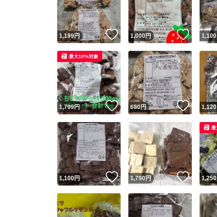
他フ
いいね！
いいね
1,199
円
1,000
円
1,100
スピード
最大10%対象
※このバッ
スピ
いいね！
いいね
1,799
円
680
円
1,120
スピ
最
安心
いいね！
いいね
1,100
円
1,790
円
1,250