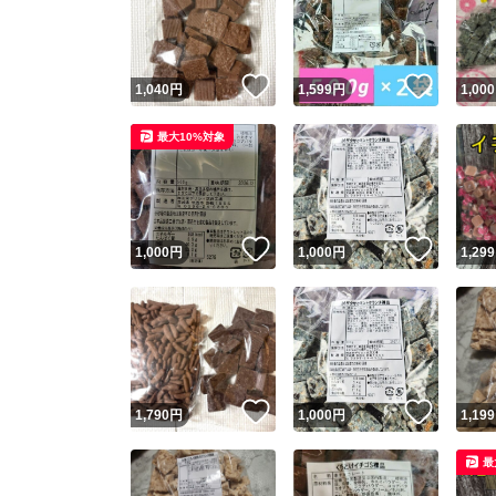
いいね！
いいね
1,040
円
1,599
円
1,000
最大10%対象
いいね！
いいね
1,000
円
1,000
円
1,299
Yaho
安心取引
安心
いいね！
いいね
1,790
円
1,000
円
1,199
取引実績
最
取引