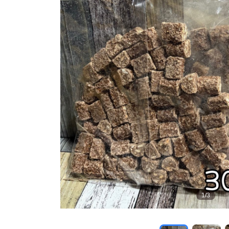
1
/
3