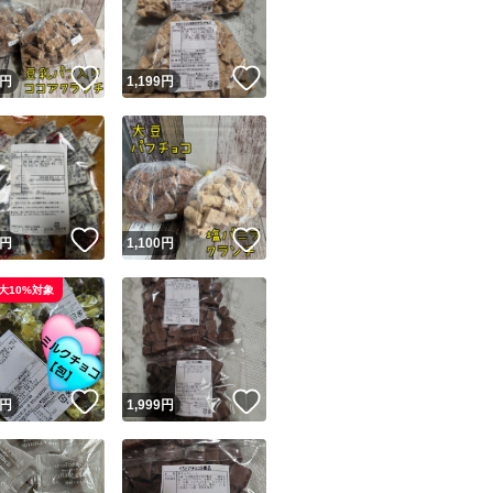
商品情報コピー機
リマ実績◯+
このユーザーは他フリマサービスでの取引実績があります
！
いいね！
いいね！
円
1,199
円
出品ページへ
&安心発送
キャンセル
ジは実績に基づく表示であり、発送を保証しているものではありません
このユーザーは高頻度で24時間以内＆設定した発送日数内に
ード＆安心発送
ます
！
いいね！
いいね！
円
1,100
円
ード発送
このユーザーは高頻度で24時間以内に発送しています
大10%対象
発送
このユーザーは設定した発送日数内に発送しています
！
いいね！
いいね！
円
1,999
円