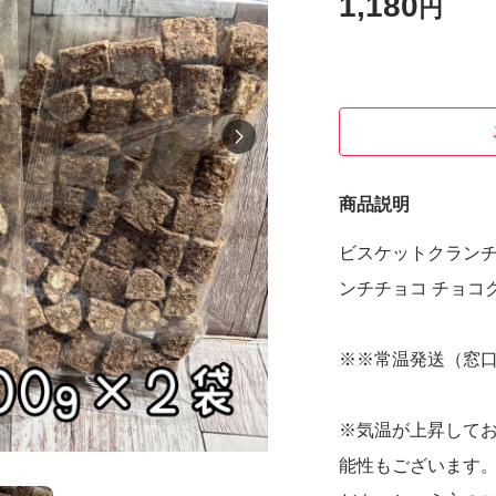
1,180
円
商品説明
ビスケットクランチ 
ンチチョコ チョコ
※※常温発送（窓
※気温が上昇して
能性もございます