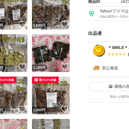
商品ID
z62
※他にも、アウト
Yahoo!フリ
代金は運営が一旦預か
！
いいね！
いいね！
円
1,699
円
種類...チョコレー
出品者
特徴...アウトレット
＊SMILE
パッケージ...大容量
！
いいね！
いいね！
円
1,199
円
安心発送
大10%対象
最大10%対象
価格の
商品への質問
！
いいね！
いいね！
円
1,000
円