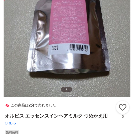
1
/
1
この商品は
2分
で売れました
い
オルビス エッセンスインヘアミルク つめかえ用
0
ORBIS
送料無料