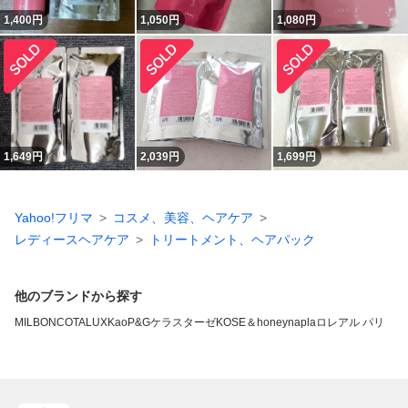
1,400
円
1,050
円
1,080
円
1,649
円
2,039
円
1,699
円
Yahoo!フリマ
コスメ、美容、ヘアケア
レディースヘアケア
トリートメント、ヘアパック
他のブランドから探す
MILBON
COTA
LUX
Kao
P&G
ケラスターゼ
KOSE
＆honey
napla
ロレアル パリ