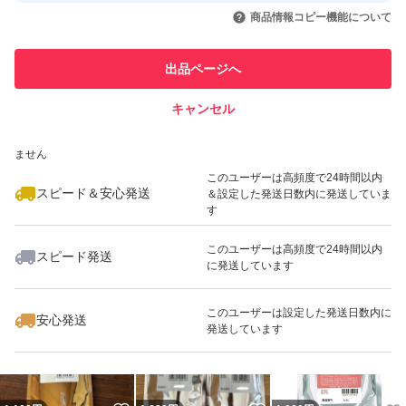
取引実績◯+
いいね！
いいね！
1,080
円
939
円
1,079
円
引を完了させた実績があります
商品情報コピー機能について
最大10%対象
最大10%対象
このユーザーは他フリマサービス
他フリマ実績◯+
出品ページへ
での取引実績があります
キャンセル
スピード&安心発送
いいね！
いいね！
850
※このバッジは実績に基づく表示であり、発送を保証しているものではあり
円
1,980
円
1,100
円
ません
最大10%対象
このユーザーは高頻度で24時間以内
スピード＆安心発送
＆設定した発送日数内に発送していま
す
このユーザーは高頻度で24時間以内
スピード発送
に発送しています
いいね！
いいね！
1,050
円
890
円
1,150
円
最大10%対象
このユーザーは設定した発送日数内に
安心発送
発送しています