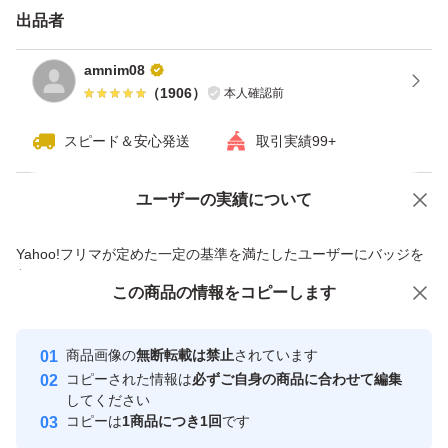
出品者
amnim08
（
1906
）
本人確認前
スピード＆安心発送
取引実績99+
ユーザーの実績について
価格の相談
商品への質問
商品への質問からの値下げ交渉、不適切なカテゴリ変更依頼は禁止です
Yahoo!フリマが定めた一定の基準を満たしたユーザーにバッジを
付与しています
この商品をみている人にオススメ
この商品の情報をコピーします
安心取引出品者
最大10%対象
Yahoo!フリマの基準をクリアした安
安心取引出品者
商品画像の
無断転載は禁止
されています
心・安全なユーザーです
コピーされた情報は
必ずご自身の商品に合わせて編集
取引実績
してください
コピーは
1商品につき1回
です
このユーザーはYahoo!フリマの取