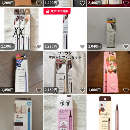
いいね！
いいね！
1,209
円
1,200
円
2,400
円
最大10%対象
いいね！
いいね！
1,100
円
1,290
円
1,040
円
いいね！
いいね！
1,450
円
2,150
円
1,600
円