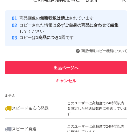
安心取引出品者
最大10%対象
最大10%対象
最大10%対象
Yahoo!フリマの基準をクリアした安
安心取引出品者
商品画像の
無断転載は禁止
されています
心・安全なユーザーです
コピーされた情報は
必ずご自身の商品に合わせて編集
取引実績
してください
コピーは
1商品につき1回
です
このユーザーはYahoo!フリマの取
取引実績◯+
いいね！
いいね！
1,250
円
1,300
円
1,280
円
引を完了させた実績があります
商品情報コピー機能について
最大10%対象
このユーザーは他フリマサービス
他フリマ実績◯+
出品ページへ
での取引実績があります
キャンセル
スピード&安心発送
いいね！
いいね！
1,300
※このバッジは実績に基づく表示であり、発送を保証しているものではあり
円
1,250
円
1,290
円
ません
最大10%対象
このユーザーは高頻度で24時間以内
スピード＆安心発送
＆設定した発送日数内に発送していま
す
このユーザーは高頻度で24時間以内
スピード発送
に発送しています