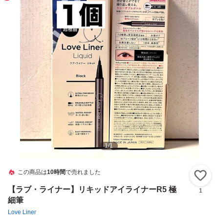
1
/
1
この商品は
10時間
で売れました
い
【ラブ・ライナー】リキッドアイライナーR5 極
1
細筆
Love Liner