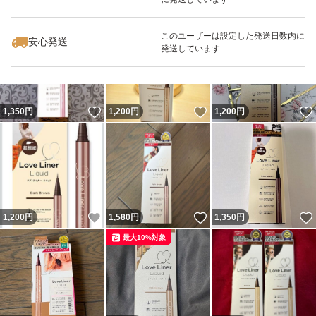
いいね！
いいね！
1,290
円
1,200
円
1,300
円
最大10%対象
このユーザーは設定した発送日数内に
安心発送
発送しています
いいね！
いいね！
1,350
円
1,200
円
1,200
円
いいね！
いいね！
1,200
円
1,580
円
1,350
円
最大10%対象