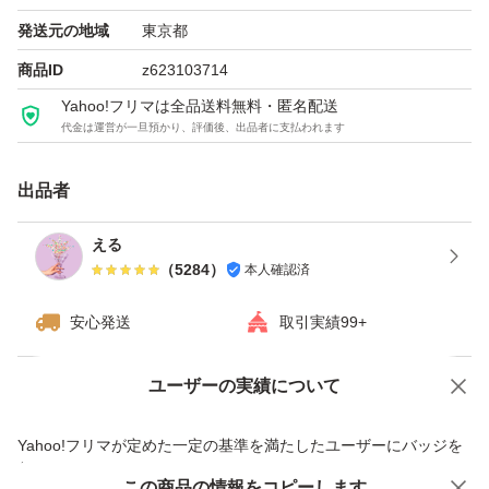
発送元の地域
東京都
商品ID
z623103714
Yahoo!フリマは全品送料無料・匿名配送
代金は運営が一旦預かり、評価後、出品者に支払われます
出品者
える
（
5284
）
本人確認済
安心発送
取引実績99+
ユーザーの実績について
価格の相談
商品への質問
商品への質問からの値下げ交渉、不適切なカテゴリ変更依頼は禁止です
Yahoo!フリマが定めた一定の基準を満たしたユーザーにバッジを
付与しています
この商品をみている人にオススメ
この商品の情報をコピーします