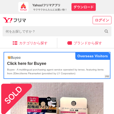
ログイン
カテゴリから探す
ブランドから探す
Overseas Visitors
Click here for Buyee
Buyee - A multilingual purchasing agent service operated by tenso, featuring items
from JDirectItems Fleamarket (provided by LY Corporation)