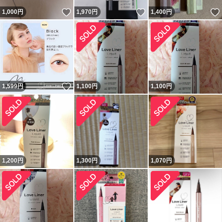
いいね！
いいね！
1,000
円
1,970
円
1,400
円
いいね！
1,599
円
1,100
円
1,100
円
1,200
円
1,300
円
1,070
円