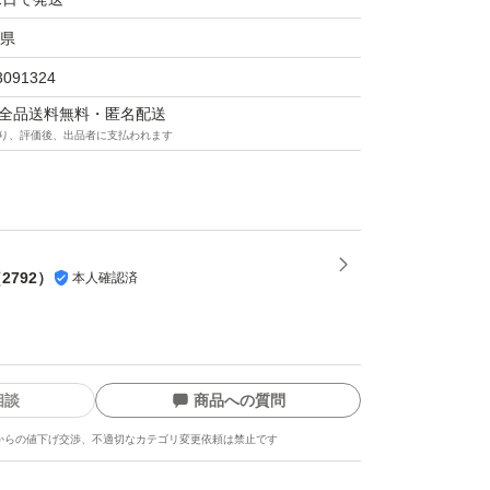
県
3091324
マは全品送料無料・匿名配送
り、評価後、出品者に支払われます
（
2792
）
本人確認済
相談
商品への質問
からの値下げ交渉、不適切なカテゴリ変更依頼は禁止です