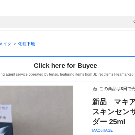
メイク
化粧下地
Click here for Buyee
ing agent service operated by tenso, featuring items from JDirectItems Fleamarket 
この商品は
3日
で
新品 マキ
スキンセンサ
ダー 25ml
MAQuillAGE