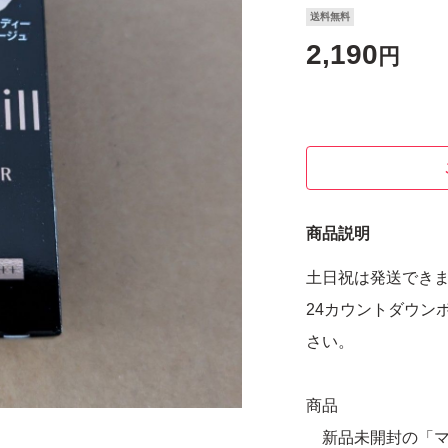
送料無料
2,190
円
商品説明
土日祝は発送でき
24カウントダウン
さい。
商品
新品未開封の「マ