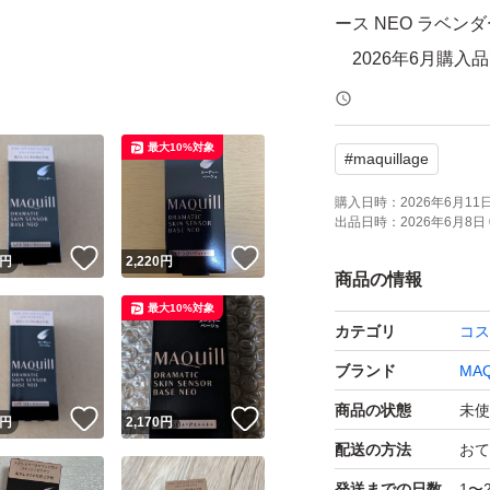
ース NEO ラベンダ
2026年6月購入
検索用
最大10%対象
#
maquillage
MAQUillAGE
4909978145958
購入日時：
2026年6月11日 
出品日時：
2026年6月8日 
！
いいね！
いいね！
円
2,220
円
商品の情報
最大10%対象
カテゴリ
コス
ブランド
MAQ
商品の状態
未使
！
いいね！
いいね！
円
2,170
円
配送の方法
おて
発送までの日数
1〜