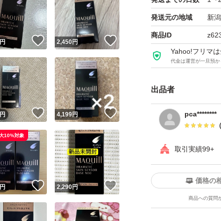
発送元の地域
新潟
商品ID
z62
！
いいね！
いいね！
円
2,450
円
Yahoo!フリ
代金は運営が一旦預か
出品者
！
いいね！
いいね！
pca********
円
4,199
円
大10%対象
取引実績99+
価格の
！
いいね！
いいね！
円
2,290
円
商品への質問