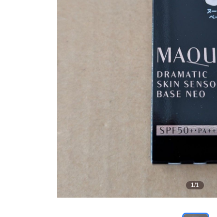
1
/
1