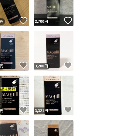
商品情報コピー機
リマ実績◯+
このユーザーは他フリマサービスでの取引実績があります
！
いいね！
いいね！
円
2,700
円
出品ページへ
&安心発送
キャンセル
ジは実績に基づく表示であり、発送を保証しているものではありません
このユーザーは高頻度で24時間以内＆設定した発送日数内に
ード＆安心発送
ます
！
いいね！
いいね！
円
3,200
円
ード発送
このユーザーは高頻度で24時間以内に発送しています
発送
このユーザーは設定した発送日数内に発送しています
！
いいね！
いいね！
円
3,321
円