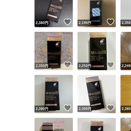
いいね！
いいね
2,380
円
2,199
円
2,350
いいね！
いいね
2,350
円
2,250
円
2,249
Yaho
安心取引
安心
いいね！
いいね
2,390
円
2,399
円
2,380
取引実績
取引