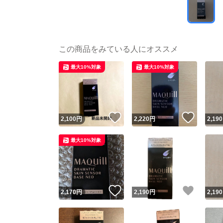
この商品をみている人にオススメ
最大10%対象
最大10%対象
いいね！
いいね
2,100
円
2,220
円
2,190
最大10%対象
いいね！
いいね
2,170
円
2,190
円
2,190