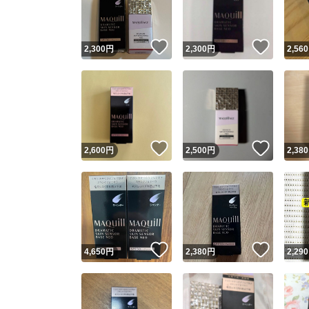
他フ
いいね！
いいね
2,300
円
2,300
円
2,560
スピード
※このバッ
スピ
いいね！
いいね
2,600
円
2,500
円
2,380
スピ
安心
いいね！
いいね
4,650
円
2,380
円
2,290