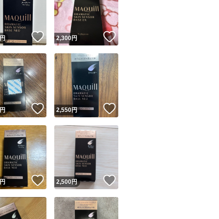
！
いいね！
いいね！
円
2,300
円
ユーザーの実績について
！
いいね！
いいね！
円
2,550
円
o!フリマが定めた一定の基準を満たしたユーザーにバッジを付与しています
出品者
この商品の情報をコピーします
取引出品者
Yahoo!フリマの基準をクリアした安心・安全なユーザーです
！
いいね！
いいね！
商品画像の
無断転載は禁止
されています
円
2,500
円
コピーされた情報は
必ずご自身の商品に合わせて編集
してください
コピーは
1商品につき1回
です
実績◯+
このユーザーはYahoo!フリマの取引を完了させた実績があり