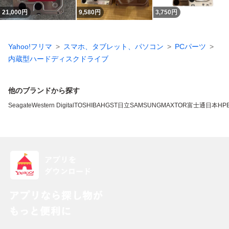
21,000
円
9,580
円
3,750
円
Yahoo!フリマ
スマホ、タブレット、パソコン
PCパーツ
内蔵型ハードディスクドライブ
他のブランドから探す
Seagate
Western Digital
TOSHIBA
HGST
日立
SAMSUNG
MAXTOR
富士通
日本HP