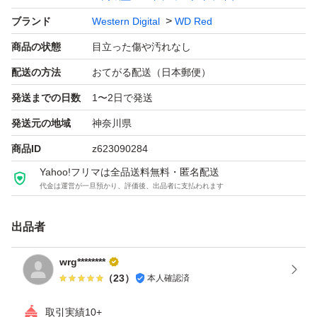
ブランド
Western Digital
WD Red
商品の状態
目立った傷や汚れなし
配送の方法
おてがる配送（日本郵便）
発送までの日数
1〜2日で発送
発送元の地域
神奈川県
商品ID
z623090284
Yahoo!フリマは全品送料無料・匿名配送
代金は運営が一旦預かり、評価後、出品者に支払われます
出品者
wrg********
（
23
）
本人確認済
取引実績10+