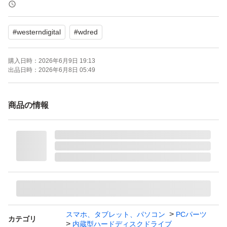
- 機能: NASware 3.0
#
westerndigital
#
wdred
ご覧いただきありがとうございます。
購入日時：
2026年6月9日 19:13
WD20EFRX ［WD Red 2TB］
出品日時：
2026年6月8日 05:49
ブランド：Western Digital WD Red
HDD容量：2000 GB
商品の情報
ドライブ回転数：5400rpm
インターフェイス：Serial ATA
HDDフォームファクター：3.5インチ
キャッシュ（MB/MiB）：64 MB/MiB
スマホ、タブレット、パソコン
PCパーツ
カテゴリ
内蔵型ハードディスクドライブ