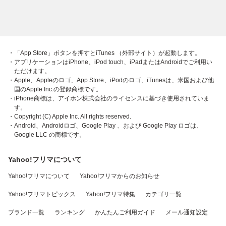
・「App Store」ボタンを押すとiTunes （外部サイト）が起動します。
・アプリケーションはiPhone、iPod touch、iPadまたはAndroidでご利用い
ただけます。
・Apple、Appleのロゴ、App Store、iPodのロゴ、iTunesは、米国および他
国のApple Inc.の登録商標です。
・iPhone商標は、アイホン株式会社のライセンスに基づき使用されていま
す。
・Copyright (C) Apple Inc. All rights reserved.
・Android、Androidロゴ、Google Play 、および Google Play ロゴは、
Google LLC の商標です。
Yahoo!フリマについて
Yahoo!フリマについて
Yahoo!フリマからのお知らせ
Yahoo!フリマトピックス
Yahoo!フリマ特集
カテゴリ一覧
ブランド一覧
ランキング
かんたんご利用ガイド
メール通知設定