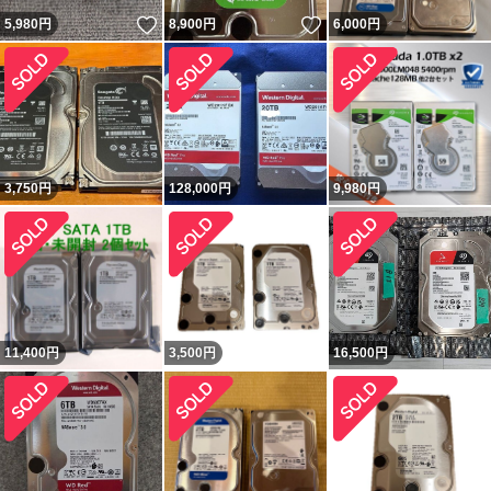
いいね！
いいね！
5,980
円
8,900
円
6,000
円
3,750
円
128,000
円
9,980
円
11,400
円
3,500
円
16,500
円