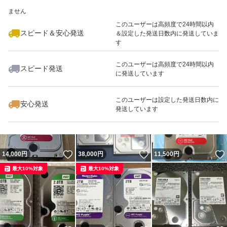
いいね！
いいね！
10,000
※このバッジは実績に基づく表示であり、発送を保証しているものではあり
円
10,980
円
12,000
円
ません
最大10%対象
このユーザーは高頻度で24時間以内
スピード＆安心発送
＆設定した発送日数内に発送していま
す
このユーザーは高頻度で24時間以内
スピード発送
に発送しています
いいね！
いいね！
7,999
円
6,400
円
7,500
円
このユーザーは設定した発送日数内に
安心発送
発送しています
いいね！
いいね！
14,000
円
38,000
円
11,500
円
最大10%対象
最大10%対象