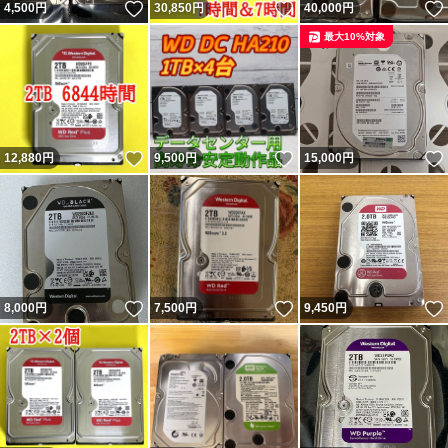
いいね！
いいね！
4,500
円
30,850
円
40,000
円
最大10%対象
いいね！
いいね！
12,880
円
9,500
円
15,000
円
いいね！
いいね！
8,000
円
7,500
円
9,450
円