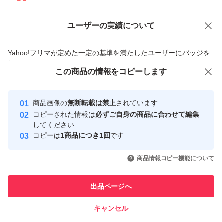
ユーザーの実績について
価格の相談
商品への質問
商品への質問からの値下げ交渉、不適切なカテゴリ変更依頼は禁止です
Yahoo!フリマが定めた一定の基準を満たしたユーザーにバッジを
付与しています
この商品をみている人にオススメ
この商品の情報をコピーします
安心取引出品者
最大10%対象
Yahoo!フリマの基準をクリアした安
安心取引出品者
商品画像の
無断転載は禁止
されています
心・安全なユーザーです
コピーされた情報は
必ずご自身の商品に合わせて編集
取引実績
してください
コピーは
1商品につき1回
です
このユーザーはYahoo!フリマの取
取引実績◯+
いいね！
いいね！
15,000
円
9,000
円
11,000
円
引を完了させた実績があります
商品情報コピー機能について
最大10%対象
このユーザーは他フリマサービス
他フリマ実績◯+
出品ページへ
での取引実績があります
キャンセル
スピード&安心発送