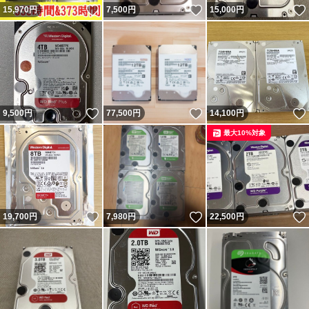
いいね！
いいね！
15,970
円
7,500
円
15,000
円
いいね！
いいね！
9,500
円
77,500
円
14,100
円
最大10%対象
いいね！
いいね！
19,700
円
7,980
円
22,500
円