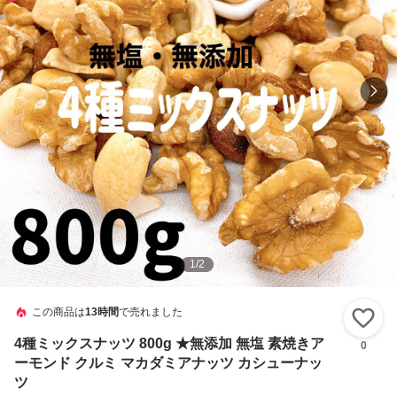
1
/
2
この商品は
13時間
で売れました
い
4種ミックスナッツ 800g ★無添加 無塩 素焼きア
0
ーモンド クルミ マカダミアナッツ カシューナッ
ツ