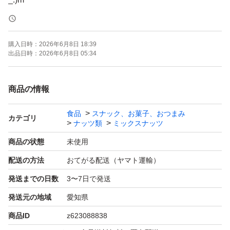
＊ドライフルーツとナッツのミックスは発送日の袋詰めで
もナッツがしけてしまう可能性がございます。ご理解・ご
購入日時：
2026年6月8日 18:39
了承下さい。
出品日時：
2026年6月8日 05:34
ご不明点があればコメントよろしくお願いいたします。
商品の情報
食品
スナック、お菓子、おつまみ
素焼きアーモンド
カテゴリ
ナッツ類
ミックスナッツ
低糖質
商品の状態
未使用
ローカーボ
配送の方法
おてがる配送（ヤマト運輸）
おつまみ
発送までの日数
3〜7日で発送
お菓子作り
ミックスナッツ
発送元の地域
愛知県
おやつ
商品ID
z623088838
ギルトフリー