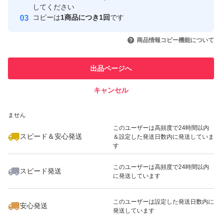
取引実績
してください
コピーは
1商品につき1回
です
このユーザーはYahoo!フリマの取
取引実績◯+
いいね！
いいね！
1,800
円
1,980
円
2,000
円
引を完了させた実績があります
商品情報コピー機能について
最大10%対象
最大10%対象
このユーザーは他フリマサービス
他フリマ実績◯+
出品ページへ
での取引実績があります
キャンセル
スピード&安心発送
いいね！
いいね！
1,380
※このバッジは実績に基づく表示であり、発送を保証しているものではあり
円
2,280
円
1,680
円
ません
このユーザーは高頻度で24時間以内
スピード＆安心発送
＆設定した発送日数内に発送していま
す
このユーザーは高頻度で24時間以内
スピード発送
に発送しています
いいね！
いいね！
2,280
円
1,350
円
1,650
円
このユーザーは設定した発送日数内に
安心発送
発送しています