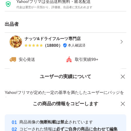
Yahoo!フリマは全品送料無料・匿名配送
代金は運営が一旦預かり、評価後、出品者に支払われます
ダイエット
カシューナッツ
出品者
うす塩
ナッツ&ドライフルーツ専門店
（
18800
）
本人確認済
種類ミックスナッツ
安心発送
取引実績99+
ユーザーの実績について
価格の相談
商品への質問
商品への質問からの値下げ交渉、不適切なカテゴリ変更依頼は禁止です
Yahoo!フリマが定めた一定の基準を満たしたユーザーにバッジを
付与しています
この商品をみている人にオススメ
この商品の情報をコピーします
安心取引出品者
最大10%対象
最大10%対象
Yahoo!フリマの基準をクリアした安
安心取引出品者
商品画像の
無断転載は禁止
されています
心・安全なユーザーです
コピーされた情報は
必ずご自身の商品に合わせて編集