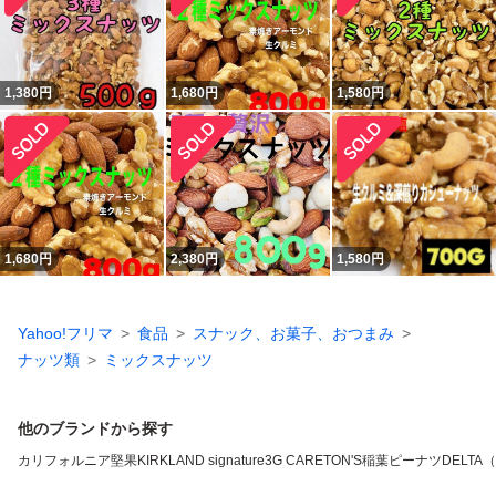
1,380
円
1,680
円
1,580
円
1,680
円
2,380
円
1,580
円
Yahoo!フリマ
食品
スナック、お菓子、おつまみ
ナッツ類
ミックスナッツ
他のブランドから探す
カリフォルニア堅果
KIRKLAND signature
3G CARE
TON'S
稲葉ピーナツ
DELTA