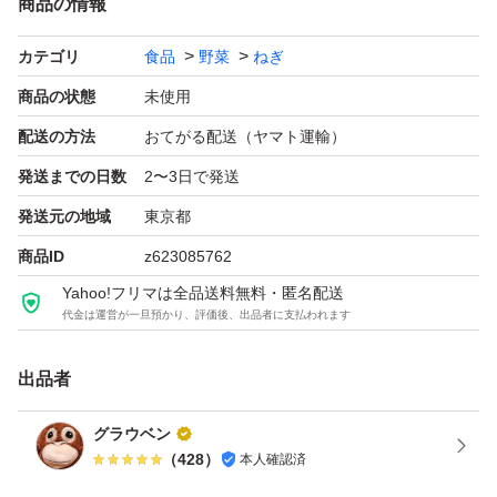
商品の情報
カテゴリ
食品
野菜
ねぎ
商品の状態
未使用
配送の方法
おてがる配送（ヤマト運輸）
発送までの日数
2〜3日で発送
発送元の地域
東京都
商品ID
z623085762
Yahoo!フリマは全品送料無料・匿名配送
代金は運営が一旦預かり、評価後、出品者に支払われます
出品者
グラウベン
（
428
）
本人確認済