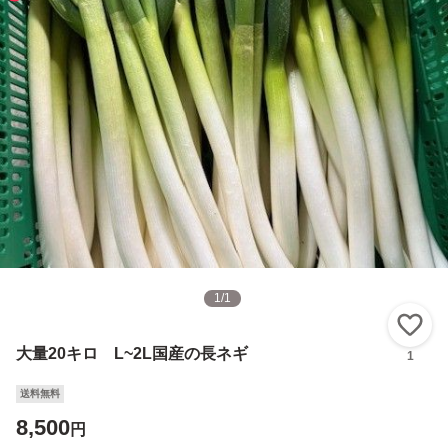
1
/
1
い
大量20キロ L~2L国産の長ネギ
1
送料無料
8,500
円