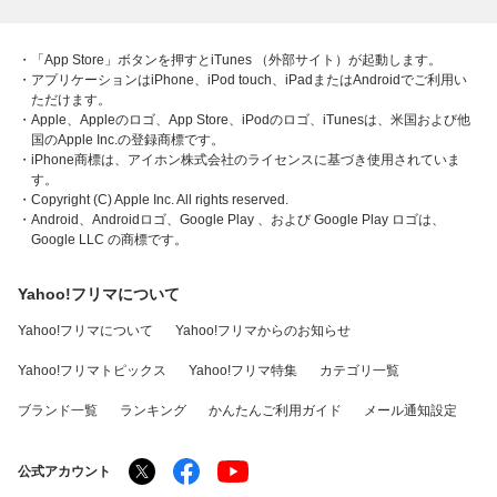
・「App Store」ボタンを押すとiTunes （外部サイト）が起動します。
・アプリケーションはiPhone、iPod touch、iPadまたはAndroidでご利用い
ただけます。
・Apple、Appleのロゴ、App Store、iPodのロゴ、iTunesは、米国および他
国のApple Inc.の登録商標です。
・iPhone商標は、アイホン株式会社のライセンスに基づき使用されていま
す。
・Copyright (C) Apple Inc. All rights reserved.
・Android、Androidロゴ、Google Play 、および Google Play ロゴは、
Google LLC の商標です。
Yahoo!フリマについて
Yahoo!フリマについて
Yahoo!フリマからのお知らせ
Yahoo!フリマトピックス
Yahoo!フリマ特集
カテゴリ一覧
ブランド一覧
ランキング
かんたんご利用ガイド
メール通知設定
公式アカウント