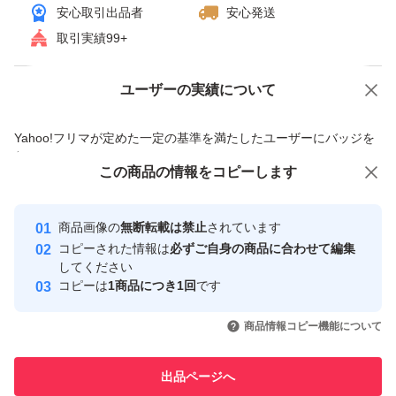
安心取引出品者
安心発送
取引実績99+
ユーザーの実績について
価格の相談
商品への質問
商品への質問からの値下げ交渉、不適切なカテゴリ変更依頼は禁止です
Yahoo!フリマが定めた一定の基準を満たしたユーザーにバッジを
付与しています
この商品をみている人にオススメ
この商品の情報をコピーします
安心取引出品者
最大10%対象
Yahoo!フリマの基準をクリアした安
安心取引出品者
商品画像の
無断転載は禁止
されています
心・安全なユーザーです
コピーされた情報は
必ずご自身の商品に合わせて編集
取引実績
してください
コピーは
1商品につき1回
です
このユーザーはYahoo!フリマの取
取引実績◯+
いいね！
いいね！
4,800
円
4,400
円
4,400
円
引を完了させた実績があります
商品情報コピー機能について
最大10%対象
このユーザーは他フリマサービス
他フリマ実績◯+
出品ページへ
での取引実績があります