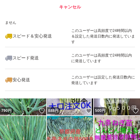
キャンセル
スピード&安心発送
いいね！
いいね！
3,600
※このバッジは実績に基づく表示であり、発送を保証しているものではあり
円
4,400
円
3,600
円
ません
最大10%対象
このユーザーは高頻度で24時間以内
スピード＆安心発送
＆設定した発送日数内に発送していま
す
このユーザーは高頻度で24時間以内
スピード発送
に発送しています
いいね！
いいね！
4,400
円
6,000
円
500
円
このユーザーは設定した発送日数内に
安心発送
発送しています
いいね！
いいね！
790
円
888
円
500
円