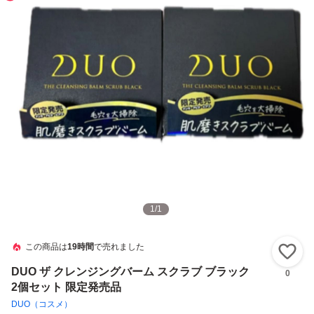
1
/
1
この商品は
19時間
で売れました
い
DUO ザ クレンジングバーム スクラブ ブラック
0
2個セット 限定発売品
DUO（コスメ）