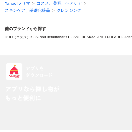
Yahoo!フリマ
コスメ、美容、ヘアケア
スキンケア、基礎化粧品
クレンジング
他のブランドから探す
DUO（コスメ）
KOSE
shu uemura
naris COSMETICS
Kao
FANCL
POLA
DHC
Atten