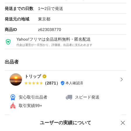
発送までの日数
1〜2日で発送
発送元の地域
東京都
商品ID
z623038770
Yahoo!フリマは全品送料無料・匿名配送
代金は運営が一旦預かり、評価後、出品者に支払われます
出品者
トリップ
（
2871
）
本人確認済
安心取引出品者
スピード発送
取引実績99+
ユーザーの実績について
価格の相談
商品への質問