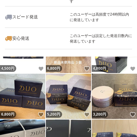
す
このユーザーは高頻度で24時間以内
スピード発送
に発送しています
いいね！
いいね！
3,800
円
3,840
円
4,250
円
このユーザーは設定した発送日数内に
安心発送
発送しています
いいね！
いいね！
4,500
円
6,800
円
4,800
円
いいね！
いいね！
6,800
円
5,200
円
3,200
円