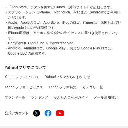
・「App Store」ボタンを押すとiTunes （外部サイト）が起動します。
・アプリケーションはiPhone、iPod touch、iPadまたはAndroidでご利用い
ただけます。
・Apple、Appleのロゴ、App Store、iPodのロゴ、iTunesは、米国および他
国のApple Inc.の登録商標です。
・iPhone商標は、アイホン株式会社のライセンスに基づき使用されていま
す。
・Copyright (C) Apple Inc. All rights reserved.
・Android、Androidロゴ、Google Play 、および Google Play ロゴは、
Google LLC の商標です。
Yahoo!フリマについて
Yahoo!フリマについて
Yahoo!フリマからのお知らせ
Yahoo!フリマトピックス
Yahoo!フリマ特集
カテゴリ一覧
ブランド一覧
ランキング
かんたんご利用ガイド
メール通知設定
公式アカウント