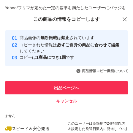
商品への質問からの値下げ交渉、不適切なカテゴリ変更依頼は禁止です
Yahoo!フリマが定めた一定の基準を満たしたユーザーにバッジを
付与しています
この商品をみている人にオススメ
この商品の情報をコピーします
安心取引出品者
最大10%対象
最大10%対象
最大10%対象
Yahoo!フリマの基準をクリアした安
安心取引出品者
商品画像の
無断転載は禁止
されています
心・安全なユーザーです
コピーされた情報は
必ずご自身の商品に合わせて編集
取引実績
してください
コピーは
1商品につき1回
です
このユーザーはYahoo!フリマの取
取引実績◯+
いいね！
いいね！
4,200
円
3,800
円
4,200
円
引を完了させた実績があります
商品情報コピー機能について
最大10%対象
最大10%対象
このユーザーは他フリマサービス
他フリマ実績◯+
出品ページへ
での取引実績があります
キャンセル
スピード&安心発送
いいね！
いいね！
4,599
※このバッジは実績に基づく表示であり、発送を保証しているものではあり
円
3,880
円
3,750
円
ません
最大10%対象
最大10%対象
このユーザーは高頻度で24時間以内
スピード＆安心発送
＆設定した発送日数内に発送していま