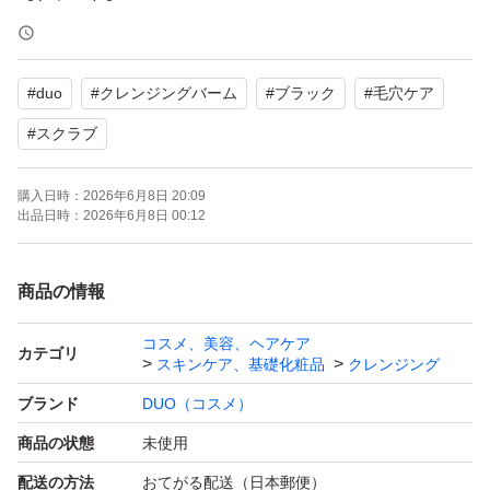
【商品名】ザ クレンジングバーム スクラブ ブラック
【状態】未使用
#
duo
#
クレンジングバーム
#
ブラック
#
毛穴ケア
【内容量】66g×2個
#
スクラブ
毛穴の黒ずみや汚れが気になる方におすすめです。
購入日時：
2026年6月8日 20:09
従来のブラックリペアより、ねっとり感が少なくて、スク
出品日時：
2026年6月8日 00:12
ラブも小さくて、肌に優しい感じです！すすいだ後も、サ
ッパリします。是非、お試しください♪
商品の情報
個別のお値下げはしておりません
コスメ、美容、ヘアケア
カテゴリ
スキンケア、基礎化粧品
クレンジング
ブランド
DUO（コスメ）
よろしくお願いいたします。
商品の状態
未使用
配送の方法
おてがる配送（日本郵便）