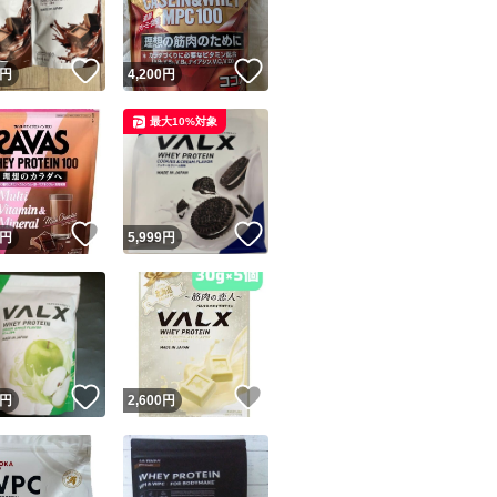
！
いいね！
いいね！
円
4,200
円
最大10%対象
！
いいね！
いいね！
円
5,999
円
！
いいね！
いいね！
円
2,600
円