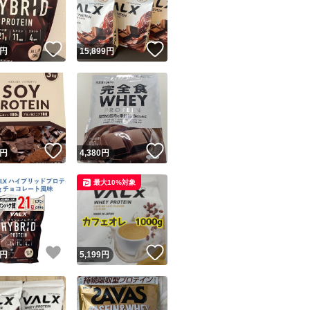
商品情報コピー機
リマ実績◯+
このユーザーは他フリマサービスでの取引実績があります
！
いいね！
いいね！
円
15,899
円
出品ページへ
&安心発送
キャンセル
ジは実績に基づく表示であり、発送を保証しているものではありません
このユーザーは高頻度で24時間以内＆設定した発送日数内に
ード＆安心発送
ます
！
いいね！
いいね！
円
4,380
円
ード発送
このユーザーは高頻度で24時間以内に発送しています
最大10%対象
発送
このユーザーは設定した発送日数内に発送しています
！
いいね！
いいね！
円
5,199
円