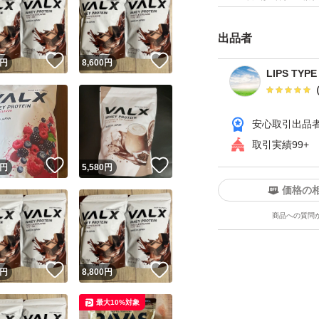
出品者
！
いいね！
いいね！
円
8,600
円
LIPS TYPE
安心取引出品
取引実績99+
！
いいね！
いいね！
円
5,580
円
価格の
商品への質問
！
いいね！
いいね！
円
8,800
円
最大10%対象