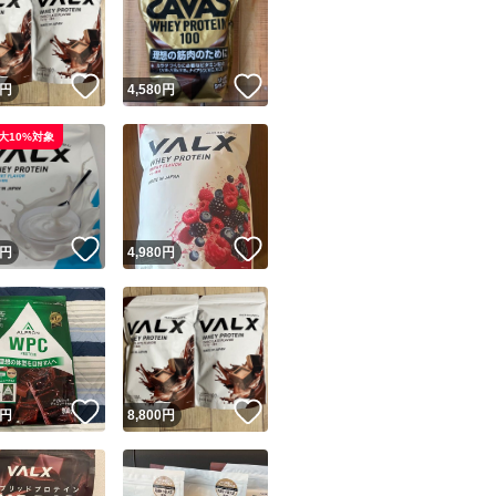
！
いいね！
いいね！
円
4,580
円
大10%対象
ユーザーの実績について
！
いいね！
いいね！
円
4,980
円
o!フリマが定めた一定の基準を満たしたユーザーにバッジを付与しています
出品者
この商品の情報をコピーします
取引出品者
Yahoo!フリマの基準をクリアした安心・安全なユーザーです
！
いいね！
いいね！
商品画像の
無断転載は禁止
されています
円
8,800
円
コピーされた情報は
必ずご自身の商品に合わせて編集
してください
コピーは
1商品につき1回
です
実績◯+
このユーザーはYahoo!フリマの取引を完了させた実績があり