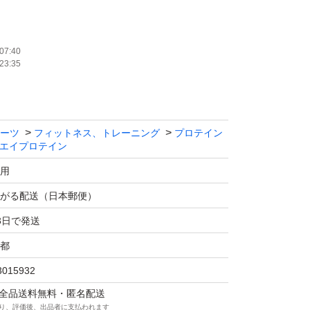
07:40
23:35
プロテイン チョコレート風味
ーツ
フィットネス、トレーニング
プロテイン
ッケージスレ傷等ある場合もございます。
エイプロテイン
用
包装宅配ビニール袋に入れゆうパケットポスト
がる配送（日本郵便）
きますのでご理解いただける方のみご検討くだ
3日で発送
都
3015932
マは全品送料無料・匿名配送
り、評価後、出品者に支払われます