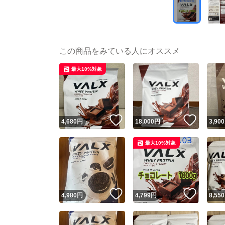
この商品をみている人にオススメ
最大10%対象
いいね！
いいね
4,680
円
18,000
円
3,900
最大10%対象
いいね！
いいね
4,980
円
4,799
円
8,550