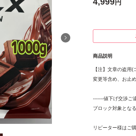
4,999
円
商品説明
【注】文章の盗用(
変更等含め、お止
-------値下げ交渉ご遠
ブロック対象とな
リピーター様はご