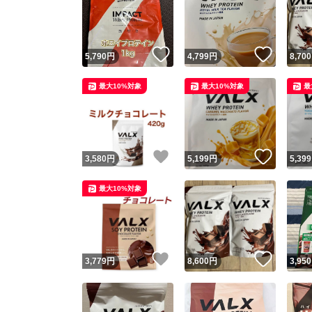
いいね！
いいね
5,790
円
4,799
円
8,700
最大10%対象
最大10%対象
最
いいね！
いいね
3,580
円
5,199
円
5,399
Yaho
最大10%対象
安心取引
安心
いいね！
いいね
3,779
円
8,600
円
3,950
取引実績
取引