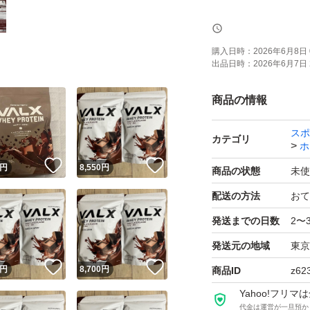
【新品未開封】
購入日時：
2026年6月8日 
出品日時：
2026年6月7日 
VALX バルクス 
賞味期限2028.03
商品の情報
スポ
自宅保管につきパ
カテゴリ
ホ
！
いいね！
いいね！
円
8,550
円
商品の状態
未使
最安値の為、簡易
配送の方法
おて
発送させていただ
発送までの日数
2〜
さい。
発送元の地域
東京
！
いいね！
いいね！
円
8,700
円
商品ID
z62
Yahoo!フリ
代金は運営が一旦預か