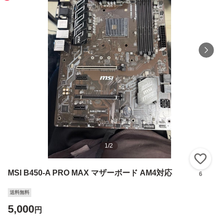
1
/
2
い
MSI B450-A PRO MAX マザーボード AM4対応
6
送料無料
5,000
円