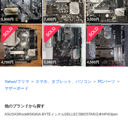
5,900
円
7,400
円
3,000
円
4,700
円
5,980
円
4,500
円
Yahoo!フリマ
スマホ、タブレット、パソコン
PCパーツ
マザーボード
他のブランドから探す
ASUS
ASRock
MSI
GIGA-BYTE
インテル
DELL
ECS
BIOSTAR
日本HP
AOpen