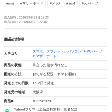
#
msi
#
マザーボード
#
b450
#
am4
#
pcパーツ
【商品の状態】目立った傷や汚れなし
購入日時：
2026年6月23日 18:23
よろしくお願いいたします。
出品日時：
2026年6月7日 22:46
商品の情報
スマホ、タブレット、パソコン
PCパーツ
カテゴリ
マザーボード
商品の状態
目立った傷や汚れなし
配送の方法
おてがる配送（ヤマト運輸）
発送までの日数
1〜2日で発送
発送元の地域
大阪府
商品ID
z622982090
Yahoo!フリマは全品送料無料・匿名配送