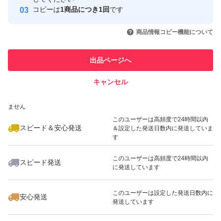
コピーは
1商品につき1回
です
このユーザーはYahoo!フリマの取
取引実績◯+
いいね！
いいね！
7,200
円
7,700
円
6,140
円
引を完了させた実績があります
商品情報コピー機能について
最大10%対象
このユーザーは他フリマサービス
他フリマ実績◯+
出品ページへ
での取引実績があります
キャンセル
スピード&安心発送
いいね！
いいね！
7,500
※このバッジは実績に基づく表示であり、発送を保証しているものではあり
円
9,000
円
6,259
円
ません
最大10%対象
このユーザーは高頻度で24時間以内
スピード＆安心発送
＆設定した発送日数内に発送していま
す
このユーザーは高頻度で24時間以内
スピード発送
に発送しています
いいね！
いいね！
6,000
円
7,200
円
5,500
円
最大10%対象
このユーザーは設定した発送日数内に
安心発送
発送しています