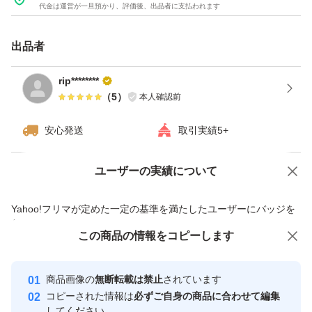
代金は運営が一旦預かり、評価後、出品者に支払われます
出品者
rip********
（
5
）
本人確認前
安心発送
取引実績5+
ユーザーの実績について
価格の相談
商品への質問
商品への質問からの値下げ交渉、不適切なカテゴリ変更依頼は禁止です
Yahoo!フリマが定めた一定の基準を満たしたユーザーにバッジを
付与しています
この商品をみている人にオススメ
この商品の情報をコピーします
安心取引出品者
最大10%対象
最大10%対象
Yahoo!フリマの基準をクリアした安
安心取引出品者
商品画像の
無断転載は禁止
されています
心・安全なユーザーです
コピーされた情報は
必ずご自身の商品に合わせて編集
取引実績
してください