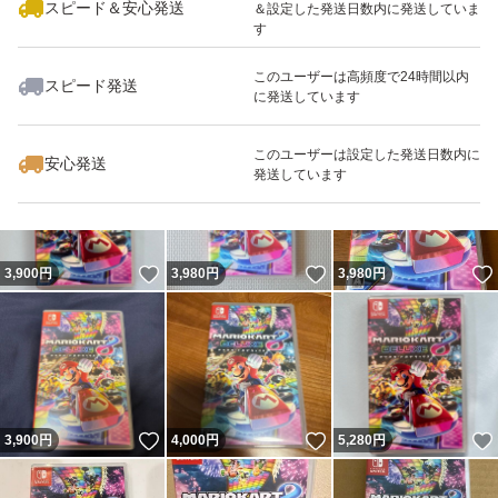
スピード＆安心発送
＆設定した発送日数内に発送していま
す
このユーザーは高頻度で24時間以内
スピード発送
に発送しています
いいね！
いいね！
4,690
円
3,880
円
3,898
円
このユーザーは設定した発送日数内に
安心発送
発送しています
いいね！
いいね！
3,900
円
3,980
円
3,980
円
いいね！
いいね！
3,900
円
4,000
円
5,280
円