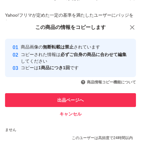
商品への質問からの値下げ交渉、不適切なカテゴリ変更依頼は禁止です
Yahoo!フリマが定めた一定の基準を満たしたユーザーにバッジを
付与しています
この商品をみている人にオススメ
この商品の情報をコピーします
安心取引出品者
最大10%対象
最大10%対象
最大10%対象
Yahoo!フリマの基準をクリアした安
安心取引出品者
商品画像の
無断転載は禁止
されています
心・安全なユーザーです
コピーされた情報は
必ずご自身の商品に合わせて編集
取引実績
してください
コピーは
1商品につき1回
です
このユーザーはYahoo!フリマの取
取引実績◯+
いいね！
いいね！
3,700
円
3,680
円
3,850
円
引を完了させた実績があります
商品情報コピー機能について
最大10%対象
このユーザーは他フリマサービス
他フリマ実績◯+
出品ページへ
での取引実績があります
キャンセル
スピード&安心発送
いいね！
いいね！
3,788
※このバッジは実績に基づく表示であり、発送を保証しているものではあり
円
3,900
円
3,880
円
ません
このユーザーは高頻度で24時間以内