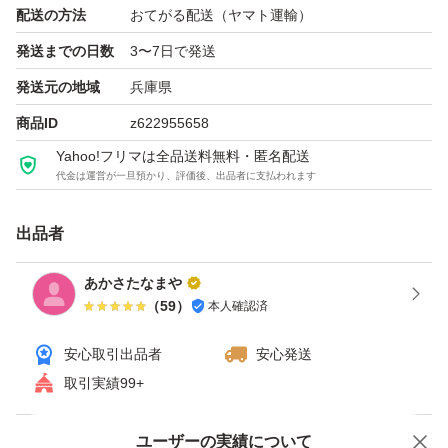
配送の方法
おてがる配送（ヤマト運輸）
発送までの日数
3〜7日で発送
発送元の地域
兵庫県
商品ID
z622955658
Yahoo!フリマは全品送料無料・匿名配送
代金は運営が一旦預かり、評価後、出品者に支払われます
出品者
あかさたなまや
（
59
）
本人確認済
安心取引出品者
安心発送
取引実績99+
ユーザーの実績について
価格の相談
商品への質問