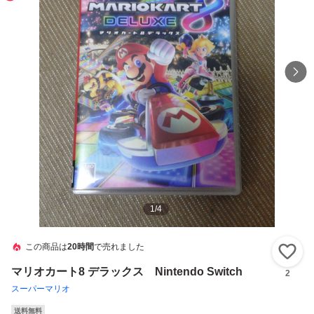
1
/
4
この商品は
20時間
で売れました
い
マリオカート8 デラックス Nintendo Switch
2
スーパーマリオ
送料無料