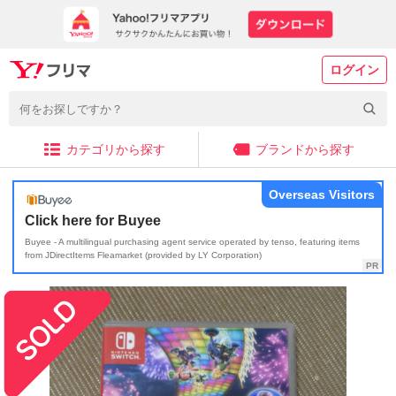
ログイン
カテゴリから探す
ブランドから探す
Overseas Visitors
Click here for Buyee
Buyee - A multilingual purchasing agent service operated by tenso, featuring items
from JDirectItems Fleamarket (provided by LY Corporation)