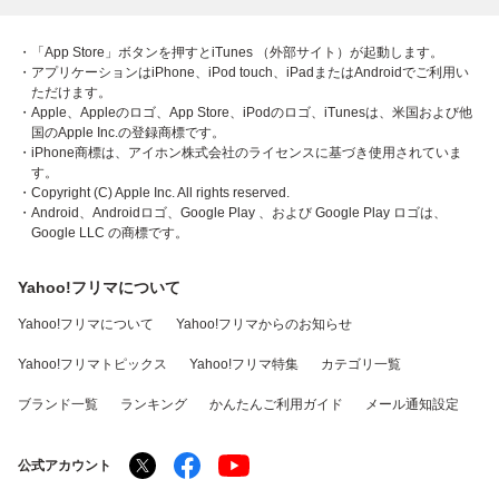
・「App Store」ボタンを押すとiTunes （外部サイト）が起動します。
・アプリケーションはiPhone、iPod touch、iPadまたはAndroidでご利用い
ただけます。
・Apple、Appleのロゴ、App Store、iPodのロゴ、iTunesは、米国および他
国のApple Inc.の登録商標です。
・iPhone商標は、アイホン株式会社のライセンスに基づき使用されていま
す。
・Copyright (C) Apple Inc. All rights reserved.
・Android、Androidロゴ、Google Play 、および Google Play ロゴは、
Google LLC の商標です。
Yahoo!フリマについて
Yahoo!フリマについて
Yahoo!フリマからのお知らせ
Yahoo!フリマトピックス
Yahoo!フリマ特集
カテゴリ一覧
ブランド一覧
ランキング
かんたんご利用ガイド
メール通知設定
公式アカウント