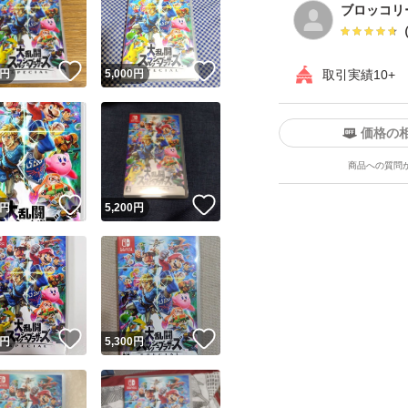
ブロッコリ
！
いいね！
いいね！
円
5,000
円
取引実績10+
価格の
商品への質問
ユーザーの実績について
！
いいね！
いいね！
円
5,200
円
o!フリマが定めた一定の基準を満たしたユーザーにバッジを付与しています
出品者
この商品の情報をコピーします
取引出品者
Yahoo!フリマの基準をクリアした安心・安全なユーザーです
！
いいね！
いいね！
商品画像の
無断転載は禁止
されています
円
5,300
円
コピーされた情報は
必ずご自身の商品に合わせて編集
してください
コピーは
1商品につき1回
です
実績◯+
このユーザーはYahoo!フリマの取引を完了させた実績があり