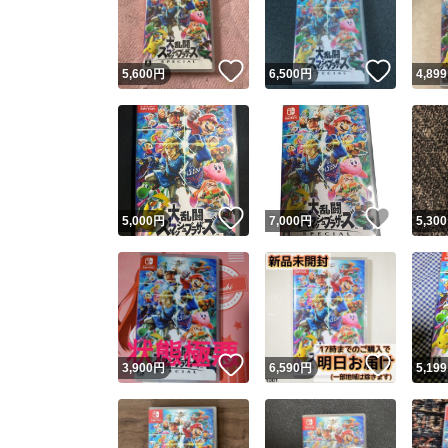
他フ
いいね！
いいね
5,600
円
6,500
円
4,899
スピード
※このバッ
スピ
いいね！
いいね
5,000
円
7,000
円
5,300
スピ
安心
いいね！
いいね
3,900
円
6,590
円
5,199