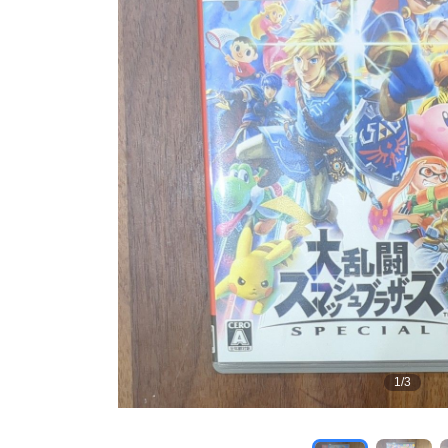
1
/
3