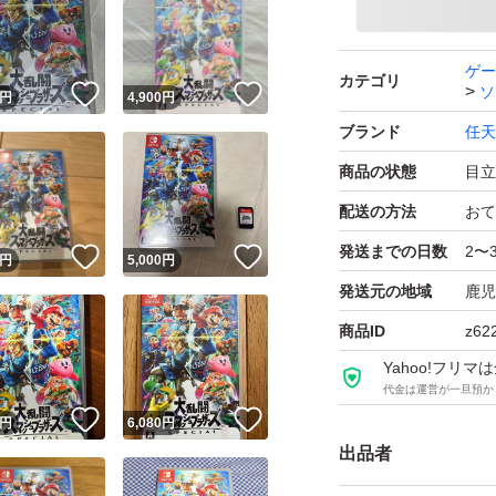
ゲー
カテゴリ
ソ
！
いいね！
いいね！
円
4,900
円
ブランド
任天
商品の状態
目立
配送の方法
おて
発送までの日数
2〜
！
いいね！
いいね！
円
5,000
円
発送元の地域
鹿児
商品ID
z62
Yahoo!フリ
代金は運営が一旦預か
！
いいね！
いいね！
円
6,080
円
出品者