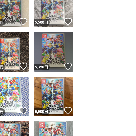
商品情報コピー機
リマ実績◯+
このユーザーは他フリマサービスでの取引実績があります
！
いいね！
いいね！
円
5,500
円
出品ページへ
&安心発送
キャンセル
ジは実績に基づく表示であり、発送を保証しているものではありません
このユーザーは高頻度で24時間以内＆設定した発送日数内に
ード＆安心発送
ます
！
いいね！
いいね！
円
5,350
円
ード発送
このユーザーは高頻度で24時間以内に発送しています
発送
このユーザーは設定した発送日数内に発送しています
！
いいね！
いいね！
円
6,000
円