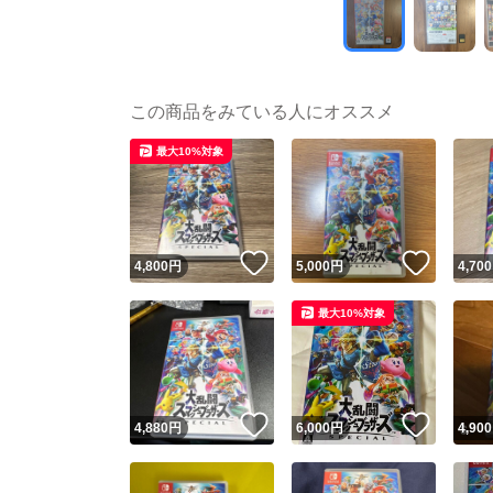
この商品をみている人にオススメ
最大10%対象
いいね！
いいね
4,800
円
5,000
円
4,700
最大10%対象
いいね！
いいね
4,880
円
6,000
円
4,900