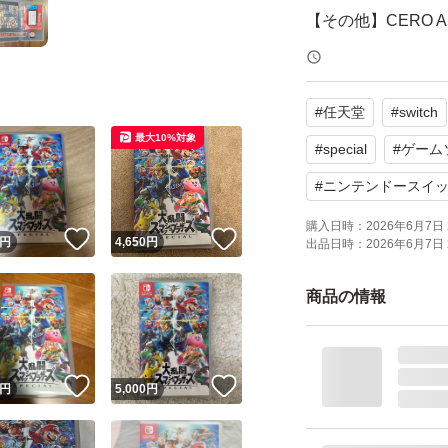
【その他】CERO 
ケース、ソフトと
#
任天堂
#
switch
す。中古品である
最大10%対象
す。
#
special
#
ゲーム
#
ニンテンドースイ
よろしくお願いい
購入日時：
2026年6月7日 
！
いいね！
いいね！
円
4,650
円
出品日時：
2026年6月7日 
商品の情報
！
いいね！
いいね！
円
5,000
円