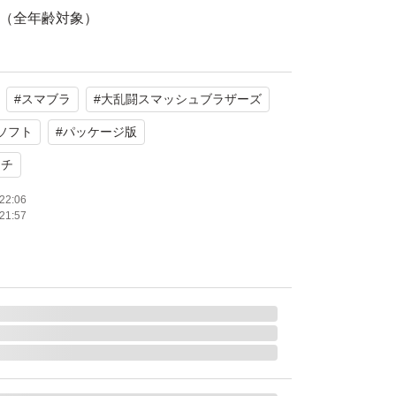
A（全年齢対象）
もに目立った傷や汚れはなく、動作確認済みで
#
スマブラ
#
大乱闘スマッシュブラザーズ
ことをご理解の上、ご購入をお願いいたしま
ソフト
#
パッケージ版
ッチ
たします。
22:06
21:57