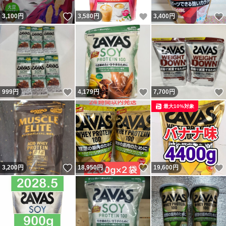
いいね！
いいね！
3,100
円
3,580
円
3,400
円
いいね！
いいね！
999
円
4,179
円
7,700
円
最大10%対象
いいね！
いいね！
3,200
円
18,950
円
19,600
円