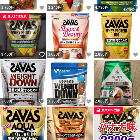
いいね！
いいね！
3,750
円
3,240
円
4,780
円
最大10%対象
いいね！
いいね！
9,450
円
3,680
円
2,880
円
いいね！
いいね！
3,680
円
3,380
円
2,800
円
最大10%対象