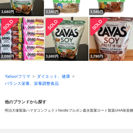
3,680
円
3,580
円
3,580
円
2,000
円
3,680
円
3,790
円
Yahoo!フリマ
ダイエット、健康
バランス栄養、栄養調整食品
他のブランドから探す
明治
大塚製薬
ハマダコンフェクト
Nestle
ブルボン
森永製菓
ロート製薬
UHA味覚