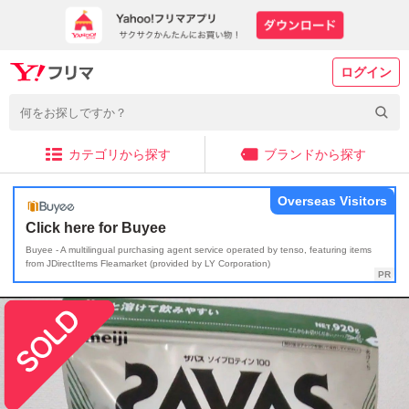
ログイン
カテゴリから探す
ブランドから探す
Overseas Visitors
Click here for Buyee
Buyee - A multilingual purchasing agent service operated by tenso, featuring items
from JDirectItems Fleamarket (provided by LY Corporation)