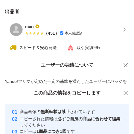
出品者
men
（
451
）
本人確認済
スピード＆安心発送
取引実績99+
ユーザーの実績について
価格の相談
商品への質問
商品への質問からの値下げ交渉、不適切なカテゴリ変更依頼は禁止です
Yahoo!フリマが定めた一定の基準を満たしたユーザーにバッジを
付与しています
この商品をみている人にオススメ
この商品の情報をコピーします
安心取引出品者
最大10%対象
最大10%対象
Yahoo!フリマの基準をクリアした安
安心取引出品者
商品画像の
無断転載は禁止
されています
心・安全なユーザーです
コピーされた情報は
必ずご自身の商品に合わせて編集
取引実績
してください
コピーは
1商品につき1回
です