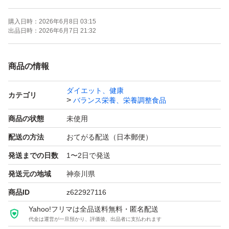
購入日時：
2026年6月8日 03:15
出品日時：
2026年6月7日 21:32
商品の情報
ダイエット、健康
カテゴリ
バランス栄養、栄養調整食品
商品の状態
未使用
配送の方法
おてがる配送（日本郵便）
発送までの日数
1〜2日で発送
発送元の地域
神奈川県
商品ID
z622927116
Yahoo!フリマは全品送料無料・匿名配送
代金は運営が一旦預かり、評価後、出品者に支払われます