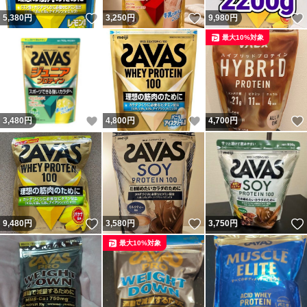
いいね！
いいね！
5,380
円
3,250
円
9,980
円
最大10%対象
いいね！
いいね！
3,480
円
4,800
円
4,700
円
いいね！
いいね！
9,480
円
3,580
円
3,750
円
最大10%対象