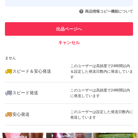
このユーザーはYahoo!フリマの取
取引実績◯+
いいね！
いいね！
3,900
円
3,580
円
3,899
円
引を完了させた実績があります
商品情報コピー機能について
このユーザーは他フリマサービス
他フリマ実績◯+
出品ページへ
での取引実績があります
キャンセル
スピード&安心発送
いいね！
いいね！
3,680
※このバッジは実績に基づく表示であり、発送を保証しているものではあり
円
3,980
円
3,580
円
ません
最大10%対象
このユーザーは高頻度で24時間以内
スピード＆安心発送
＆設定した発送日数内に発送していま
す
このユーザーは高頻度で24時間以内
スピード発送
に発送しています
いいね！
いいね！
3,680
円
3,680
円
7,699
円
最大10%対象
このユーザーは設定した発送日数内に
安心発送
発送しています