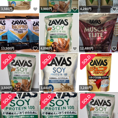
いいね！
いいね！
3,580
円
3,980
円
4,280
円
いいね！
いいね！
13,500
円
4,098
円
12,480
円
3,500
円
3,440
円
3,240
円