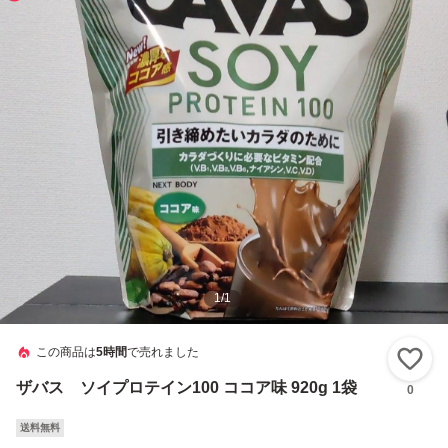
1
/
1
この商品は
5時間
で売れました
い
ザバス ソイプロテイン100 ココア味 920g 1袋
0
送料無料