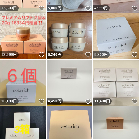
いいね！
いいね！
13,800
円
5,000
円
4,999
円
いいね！
いいね！
12,999
円
6,240
円
9,800
円
いいね！
いいね！
16,180
円
4,450
円
11,400
円