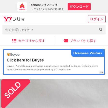
ログイン
カテゴリから探す
ブランドから探す
Overseas Visitors
Click here for Buyee
Buyee - A multilingual purchasing agent service operated by tenso, featuring items
from JDirectItems Fleamarket (provided by LY Corporation)