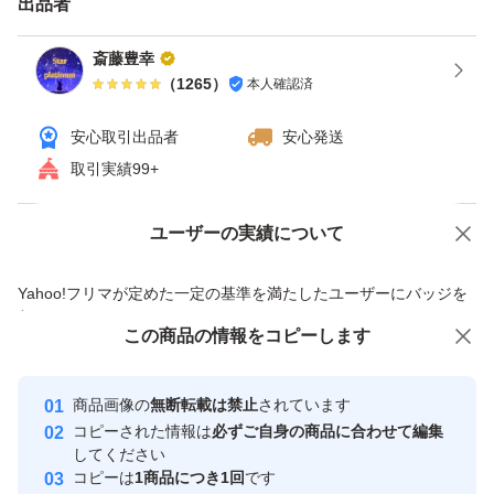
出品者
斎藤豊幸
（
1265
）
本人確認済
安心取引出品者
安心発送
取引実績99+
ユーザーの実績について
価格の相談
商品への質問
商品への質問からの値下げ交渉、不適切なカテゴリ変更依頼は禁止です
Yahoo!フリマが定めた一定の基準を満たしたユーザーにバッジを
付与しています
この商品をみている人にオススメ
この商品の情報をコピーします
安心取引出品者
最大10%対象
最大10%対象
最大10%対象
Yahoo!フリマの基準をクリアした安
安心取引出品者
商品画像の
無断転載は禁止
されています
心・安全なユーザーです
コピーされた情報は
必ずご自身の商品に合わせて編集
取引実績
してください
コピーは
1商品につき1回
です