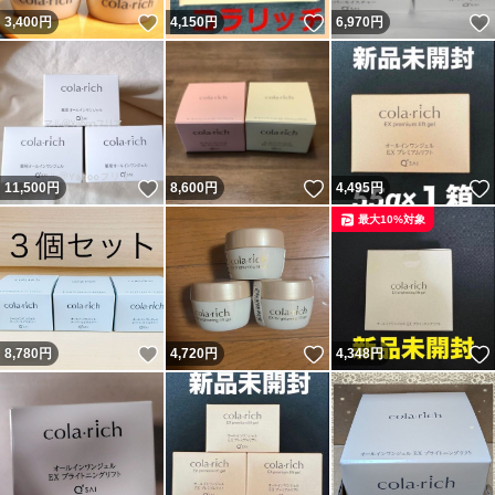
いいね！
いいね！
3,400
円
4,150
円
6,970
円
いいね！
いいね！
11,500
円
8,600
円
4,495
円
最大10%対象
いいね！
いいね！
8,780
円
4,720
円
4,348
円