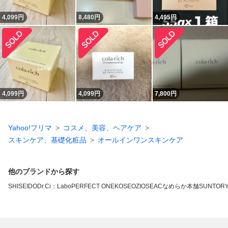
4,099
円
8,480
円
4,495
円
4,099
円
4,099
円
7,800
円
Yahoo!フリマ
コスメ、美容、ヘアケア
スキンケア、基礎化粧品
オールインワンスキンケア
他のブランドから探す
SHISEIDO
Dr.Ci：Labo
PERFECT ONE
KOSE
OZIO
SEAC
なめらか本舗
SUNTOR