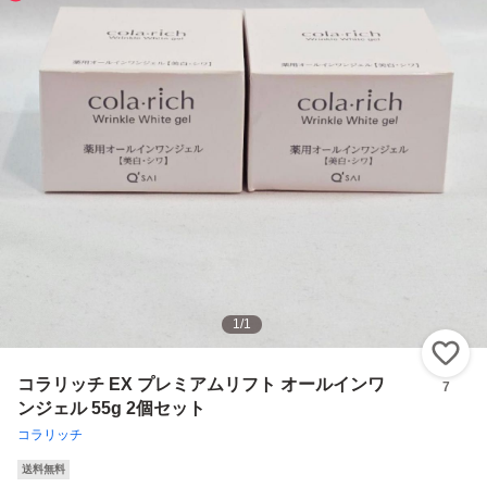
1
/
1
い
コラリッチ EX プレミアムリフト オールインワ
7
ンジェル 55g 2個セット
コラリッチ
送料無料