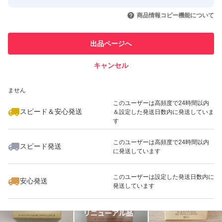
このユーザーはYahoo!フリマの取
取引実績◯+
いいね！
いいね！
7,780
円
7,840
円
8,450
円
引を完了させた実績があります
商品情報コピー機能について
最大10%対象
最大10%対象
最大10%対象
このユーザーは他フリマサービス
他フリマ実績◯+
出品ページへ
での取引実績があります
キャンセル
スピード&安心発送
いいね！
いいね！
5,000
※このバッジは実績に基づく表示であり、発送を保証しているものではあり
円
7,850
円
7,850
円
ません
最大10%対象
最大10%対象
このユーザーは高頻度で24時間以内
スピード＆安心発送
＆設定した発送日数内に発送していま
す
このユーザーは高頻度で24時間以内
スピード発送
に発送しています
いいね！
いいね！
4,350
円
7,750
円
7,900
円
最大10%対象
最大10%対象
最大10%対象
このユーザーは設定した発送日数内に
安心発送
発送しています