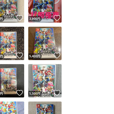
商品情報コピー機
リマ実績◯+
このユーザーは他フリマサービスでの取引実績があります
！
いいね！
いいね！
円
3,900
円
出品ページへ
&安心発送
キャンセル
ジは実績に基づく表示であり、発送を保証しているものではありません
このユーザーは高頻度で24時間以内＆設定した発送日数内に
ード＆安心発送
ます
！
いいね！
いいね！
円
5,400
円
ード発送
このユーザーは高頻度で24時間以内に発送しています
発送
このユーザーは設定した発送日数内に発送しています
！
いいね！
いいね！
円
5,500
円