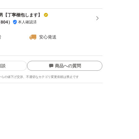
男【丁寧梱包します】
（
804
）
本人確認済
者
安心発送
相談
商品への質問
からの値下げ交渉、不適切なカテゴリ変更依頼は禁止です
ます