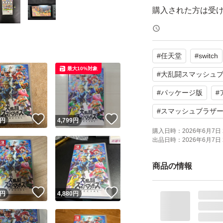
購入された方は受
い。
#
任天堂
#
switch
よろしくお願いい
最大10%対象
#
大乱闘スマッシュブラザ
▼以下実施事項で
#
パッケージ版
#
・動作確認
#
スマッシュブラザ
！
いいね！
いいね！
円
4,799
円
・ケースクリーニ
購入日時：
2026年6月7日 
・丁寧梱包
出品日時：
2026年6月7日 
・検品日明記
商品の情報
【ブランド】任天
！
いいね！
いいね！
円
4,880
円
【対応機種】Nintendo
【ジャンル】アク