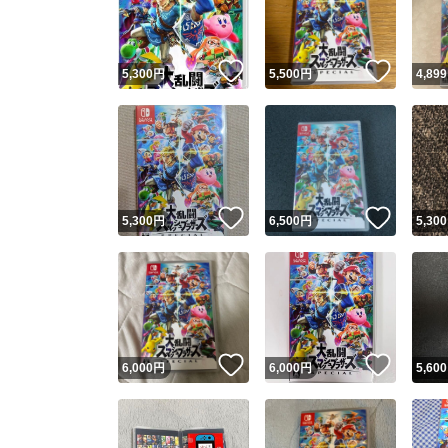
他フ
いいね！
いいね
5,300
円
5,500
円
4,899
スピード
※このバッ
スピ
いいね！
いいね
5,300
円
6,500
円
5,300
スピ
安心
いいね！
いいね
6,000
円
6,000
円
5,600