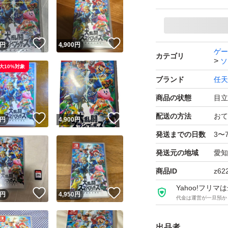
！
いいね！
いいね！
円
4,900
円
ゲー
カテゴリ
ソ
大10%対象
ブランド
任天
商品の状態
目立
配送の方法
おて
！
いいね！
いいね！
円
4,900
円
発送までの日数
3〜
発送元の地域
愛知
商品ID
z62
Yahoo!フリ
！
いいね！
いいね！
円
4,950
円
代金は運営が一旦預か
出品者