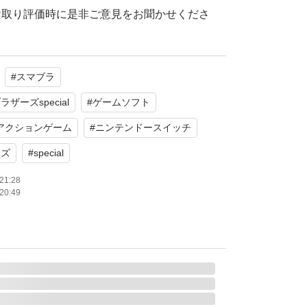
け取り評価時に是非ご意見をお聞かせくださ
#
スマブラ
たします。
ーズspecial
#
ゲームソフト
す▼
アクションゲーム
#
ニンテンドースイッチ
ーズ
#
special
ング
21:28
20:49
堂
 Switch
ション