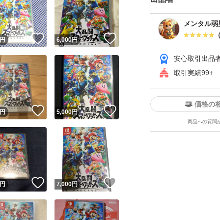
メンタル弱
！
いいね！
いいね！
円
6,000
円
安心取引出品
取引実績99+
ユーザーの実績について
価格の
！
いいね！
いいね！
円
5,000
円
商品への質問
o!フリマが定めた一定の基準を満たしたユーザーにバッジを付与しています
出品者
この商品の情報をコピーします
取引出品者
Yahoo!フリマの基準をクリアした安心・安全なユーザーです
！
いいね！
いいね！
商品画像の
無断転載は禁止
されています
円
7,000
円
コピーされた情報は
必ずご自身の商品に合わせて編集
してください
コピーは
1商品につき1回
です
実績◯+
このユーザーはYahoo!フリマの取引を完了させた実績があり