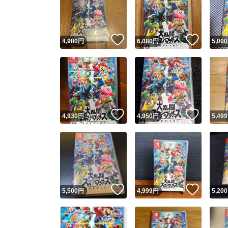
いいね！
いいね
4,980
円
6,080
円
5,000
いいね！
いいね
4,930
円
4,950
円
5,499
Yaho
安心取引
安心
いいね！
いいね
5,500
円
4,999
円
5,200
取引実績
取引