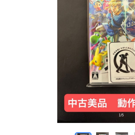
1
/
5