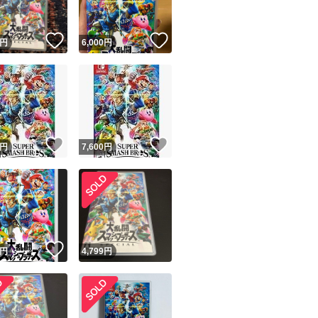
！
いいね！
いいね！
円
6,000
円
！
いいね！
いいね！
円
7,600
円
！
いいね！
円
4,799
円