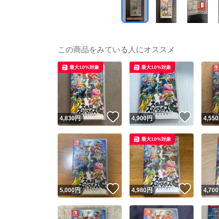
この商品をみている人にオススメ
最大10%対象
最大10%対象
いいね！
いいね
4,830
円
4,900
円
4,550
最大10%対象
いいね！
いいね
5,000
円
4,980
円
4,700