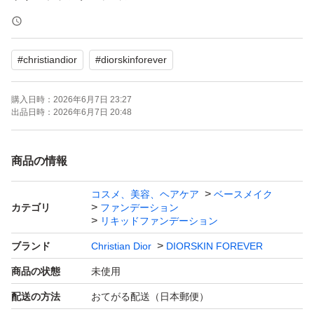
Dior Forever Skin Glow 1N
#
christiandior
#
diorskinforever
【特徴】
購入日時：
2026年6月7日 23:27
・ツヤと透明感のある上質なセミグロウ肌を演出
出品日時：
2026年6月7日 20:48
・高密着＆高保湿で、時間が経ってもくすまず美しい仕上
がりをキープ
商品の情報
・軽やかなテクスチャーでムラになりにくく、なめらかな
コスメ、美容、ヘアケア
ベースメイク
仕上がり
カテゴリ
ファンデーション
・持ち運びにも便利なサンプルサイズ
リキッドファンデーション
ブランド
Christian Dior
DIORSKIN FOREVER
【使用方法】
商品の状態
未使用
・スキンケア後、適量を手またはスポンジに取り、顔全体
配送の方法
おてがる配送（日本郵便）
に均一になじませてください。化粧下地の上から使用する