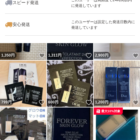
スピード発送
に発送しています
いいね！
いいね！
800
円
1,250
円
1,487
円
このユーザーは設定した発送日数内に
安心発送
発送しています
いいね！
いいね！
1,350
円
1,311
円
2,900
円
いいね！
いいね！
799
円
600
円
1,200
円
最大10%対象