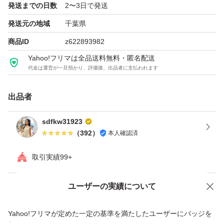
発送までの日数
2〜3日で発送
とより美しい仕上がりに。
発送元の地域
千葉県
商品ID
z622893982
トラベル 旅行 試供品 宿泊 サンプル デパコス 化粧品 メイ
Yahoo!フリマは全品送料無料・匿名配送
代金は運営が一旦預かり、評価後、出品者に支払われます
出品者
sdfkw31923
（
392
）
本人確認済
取引実績99+
ユーザーの実績について
価格の相談
商品への質問
商品への質問からの値下げ交渉、不適切なカテゴリ変更依頼は禁止です
Yahoo!フリマが定めた一定の基準を満たしたユーザーにバッジを