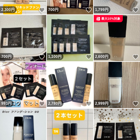
いいね！
いいね！
2,300
円
700
円
1,799
円
最大10%対象
いいね！
いいね！
700
円
1,100
円
2,600
円
いいね！
いいね！
993
円
2,780
円
2,999
円