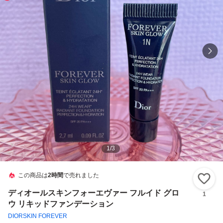
1
/
3
この商品は
2時間
で売れました
い
ディオールスキンフォーエヴァー フルイド グロ
1
ウ リキッドファンデーション
DIORSKIN FOREVER