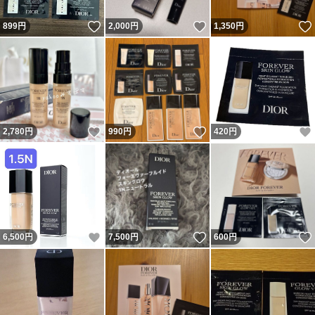
いいね！
いいね！
899
円
2,000
円
1,350
円
いいね！
いいね！
2,780
円
990
円
420
円
いいね！
いいね！
6,500
円
7,500
円
600
円