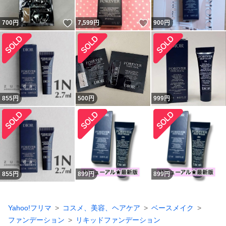
いいね！
いいね！
700
円
7,599
円
900
円
855
円
500
円
999
円
855
円
899
円
899
円
Yahoo!フリマ
コスメ、美容、ヘアケア
ベースメイク
ファンデーション
リキッドファンデーション