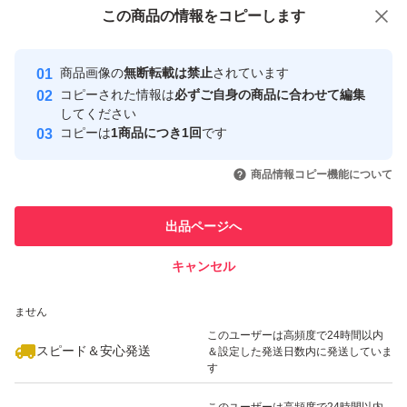
付与しています
この商品をみている人にオススメ
この商品の情報をコピーします
安心取引出品者
最大10%対象
最大10%対象
Yahoo!フリマの基準をクリアした安
安心取引出品者
商品画像の
無断転載は禁止
されています
心・安全なユーザーです
コピーされた情報は
必ずご自身の商品に合わせて編集
取引実績
してください
コピーは
1商品につき1回
です
このユーザーはYahoo!フリマの取
取引実績◯+
いいね！
いいね！
899
円
850
円
999
円
引を完了させた実績があります
商品情報コピー機能について
このユーザーは他フリマサービス
他フリマ実績◯+
出品ページへ
での取引実績があります
キャンセル
スピード&安心発送
いいね！
いいね！
1,000
※このバッジは実績に基づく表示であり、発送を保証しているものではあり
円
980
円
1,200
円
ません
このユーザーは高頻度で24時間以内
スピード＆安心発送
＆設定した発送日数内に発送していま
す
このユーザーは高頻度で24時間以内