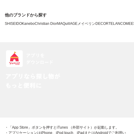
他のブランドから探す
SHISEIDO
Kanebo
Christian Dior
MAQuillAGE
メイベリン
DECORTE
LANCOME
E
・「App Store」ボタンを押すとiTunes （外部サイト）が起動します。
・アプリケーションはiPhone、iPod touch、iPadまたはAndroidでご利用い