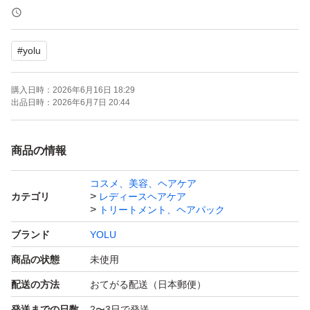
発送の際は、簡易包装でいたします。
#
yolu
ご了承ください。
購入日時：
2026年6月16日 18:29
どうぞよろしくお願いいたします。
出品日時：
2026年6月7日 20:44
商品の情報
コスメ、美容、ヘアケア
カテゴリ
レディースヘアケア
トリートメント、ヘアパック
ブランド
YOLU
商品の状態
未使用
配送の方法
おてがる配送（日本郵便）
発送までの日数
2〜3日で発送