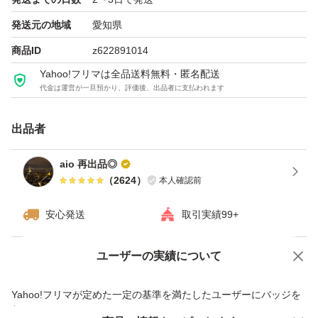
発送元の地域
愛知県
商品ID
z622891014
Yahoo!フリマは全品送料無料・匿名配送
代金は運営が一旦預かり、評価後、出品者に支払われます
出品者
aio 再出品◎
（
2624
）
本人確認前
安心発送
取引実績99+
ユーザーの実績について
価格の相談
商品への質問
商品への質問からの値下げ交渉、不適切なカテゴリ変更依頼は禁止です
Yahoo!フリマが定めた一定の基準を満たしたユーザーにバッジを
付与しています