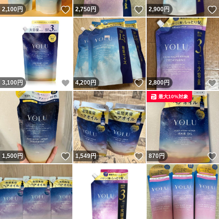
いいね！
いいね！
2,100
円
2,750
円
2,900
円
いいね！
いいね！
3,100
円
4,200
円
2,800
円
最大10%対象
いいね！
いいね！
1,500
円
1,549
円
870
円