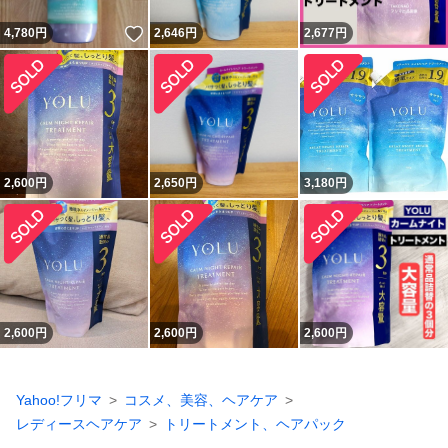
いいね！
4,780
円
2,646
円
2,677
円
2,600
円
2,650
円
3,180
円
2,600
円
2,600
円
2,600
円
Yahoo!フリマ
コスメ、美容、ヘアケア
レディースヘアケア
トリートメント、ヘアパック