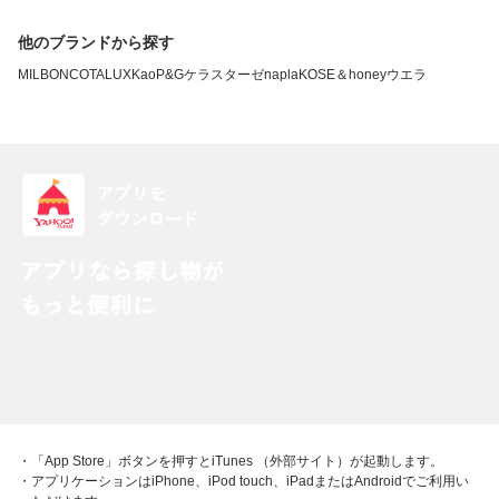
他のブランドから探す
MILBON
COTA
LUX
Kao
P&G
ケラスターゼ
napla
KOSE
＆honey
ウエラ
・「App Store」ボタンを押すとiTunes （外部サイト）が起動します。
・アプリケーションはiPhone、iPod touch、iPadまたはAndroidでご利用い