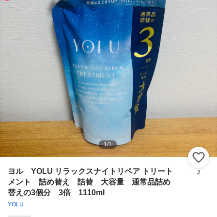
1
/
1
い
ヨル YOLU リラックスナイトリペア トリート
2
メント 詰め替え 詰替 大容量 通常品詰め
替えの3個分 3倍 1110ml
YOLU