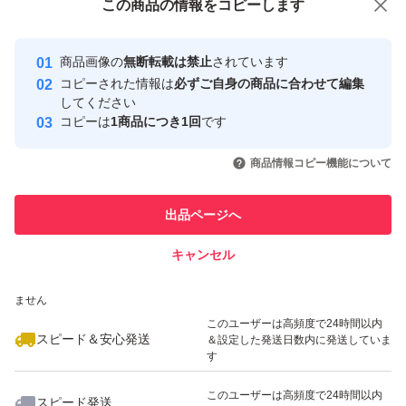
この商品をみている人にオススメ
この商品の情報をコピーします
安心取引出品者
Yahoo!フリマの基準をクリアした安
安心取引出品者
商品画像の
無断転載は禁止
されています
心・安全なユーザーです
コピーされた情報は
必ずご自身の商品に合わせて編集
取引実績
してください
コピーは
1商品につき1回
です
このユーザーはYahoo!フリマの取
取引実績◯+
いいね！
いいね！
1,780
円
1,600
円
2,600
円
引を完了させた実績があります
商品情報コピー機能について
このユーザーは他フリマサービス
他フリマ実績◯+
出品ページへ
での取引実績があります
キャンセル
スピード&安心発送
いいね！
いいね！
2,700
※このバッジは実績に基づく表示であり、発送を保証しているものではあり
円
2,650
円
3,199
円
ません
最大10%対象
このユーザーは高頻度で24時間以内
スピード＆安心発送
＆設定した発送日数内に発送していま
す
このユーザーは高頻度で24時間以内
スピード発送