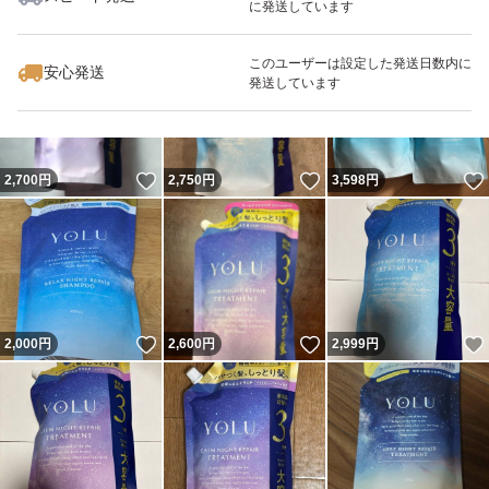
に発送しています
いいね！
いいね！
2,600
円
3,199
円
2,699
円
このユーザーは設定した発送日数内に
安心発送
発送しています
いいね！
いいね！
2,700
円
2,750
円
3,598
円
いいね！
いいね！
2,000
円
2,600
円
2,999
円