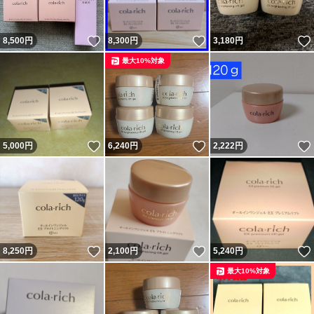
いいね！
いいね！
8,500
円
8,300
円
3,180
円
最大10%対象
いいね！
いいね！
5,000
円
6,240
円
2,222
円
いいね！
いいね！
8,250
円
2,100
円
5,240
円
最大10%対象