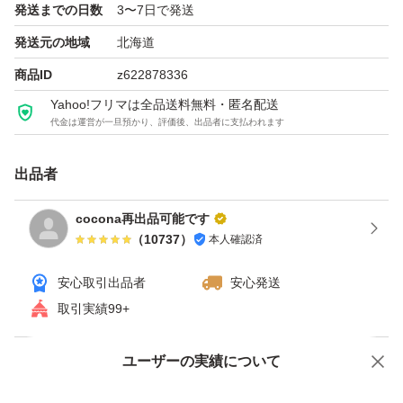
発送までの日数
3〜7日で発送
#スキンケア/基礎化粧品
発送元の地域
北海道
#オールインワン化粧品
商品ID
z622878336
#オールインワンジェル
Yahoo!フリマは全品送料無料・匿名配送
#オールインワン
代金は運営が一旦預かり、評価後、出品者に支払われます
#オールインワンゲル
#オールインワン美容液
出品者
cocona再出品可能です
（
10737
）
本人確認済
安心取引出品者
安心発送
取引実績99+
ユーザーの実績について
価格の相談
商品への質問
商品への質問からの値下げ交渉、不適切なカテゴリ変更依頼は禁止です