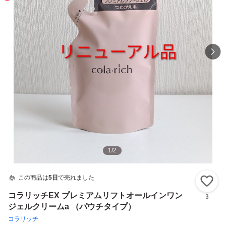
1
/
2
この商品は
5日
で売れました
い
コラリッチEX プレミアムリフトオールインワン
3
ジェルクリームa （パウチタイプ）
コラリッチ