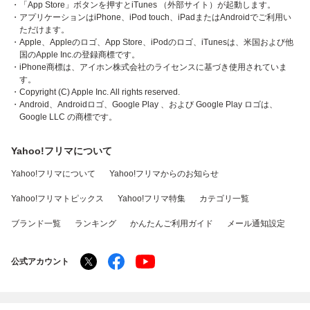
・「App Store」ボタンを押すとiTunes （外部サイト）が起動します。
・アプリケーションはiPhone、iPod touch、iPadまたはAndroidでご利用い
ただけます。
・Apple、Appleのロゴ、App Store、iPodのロゴ、iTunesは、米国および他
国のApple Inc.の登録商標です。
・iPhone商標は、アイホン株式会社のライセンスに基づき使用されていま
す。
・Copyright (C) Apple Inc. All rights reserved.
・Android、Androidロゴ、Google Play 、および Google Play ロゴは、
Google LLC の商標です。
Yahoo!フリマについて
Yahoo!フリマについて
Yahoo!フリマからのお知らせ
Yahoo!フリマトピックス
Yahoo!フリマ特集
カテゴリ一覧
ブランド一覧
ランキング
かんたんご利用ガイド
メール通知設定
公式アカウント