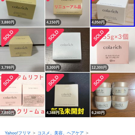
3,880
円
4,150
円
4,050
円
3,799
円
3,300
円
12,300
円
7,880
円
4,348
円
6,240
円
Yahoo!フリマ
コスメ、美容、ヘアケア