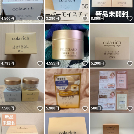
いいね！
いいね！
4,500
円
3,280
円
8,899
円
いいね！
いいね！
4,793
円
4,555
円
5,200
円
いいね！
いいね！
7,500
円
5,900
円
500
円