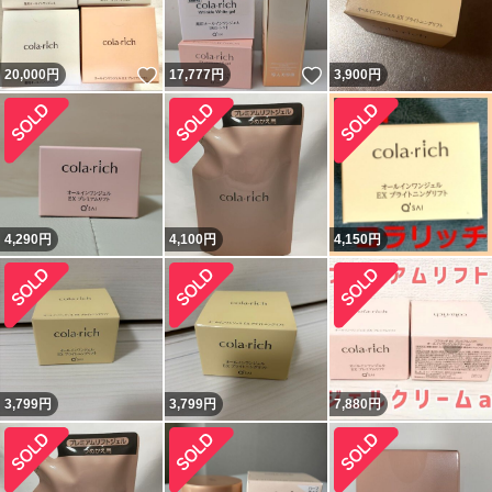
いいね！
いいね！
20,000
円
17,777
円
3,900
円
4,290
円
4,100
円
4,150
円
3,799
円
3,799
円
7,880
円