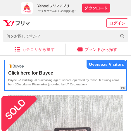
ログイン
カテゴリから探す
ブランドから探す
Overseas Visitors
Click here for Buyee
Buyee - A multilingual purchasing agent service operated by tenso, featuring items
from JDirectItems Fleamarket (provided by LY Corporation)