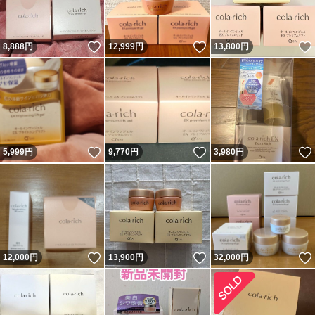
いいね！
いいね！
8,888
円
12,999
円
13,800
円
いいね！
いいね！
5,999
円
9,770
円
3,980
円
いいね！
いいね！
12,000
円
13,900
円
32,000
円