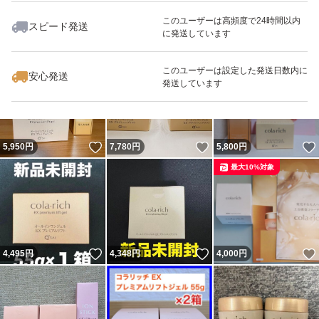
このユーザーは高頻度で24時間以内
スピード発送
に発送しています
いいね！
いいね！
8,200
円
8,300
円
4,050
円
最大10%対象
このユーザーは設定した発送日数内に
安心発送
発送しています
いいね！
いいね！
5,950
円
7,780
円
5,800
円
最大10%対象
いいね！
いいね！
4,495
円
4,348
円
4,000
円