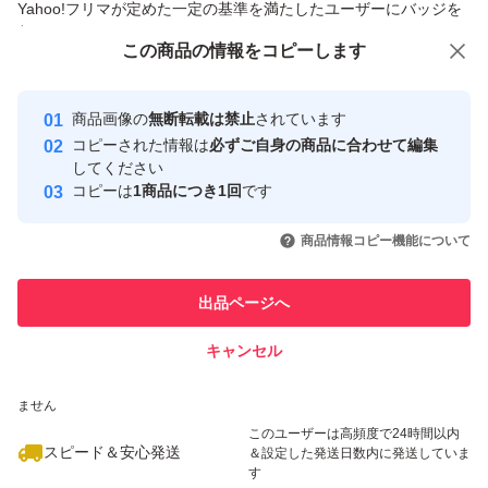
Yahoo!フリマが定めた一定の基準を満たしたユーザーにバッジを
付与しています
この商品をみている人にオススメ
この商品の情報をコピーします
安心取引出品者
最大10%対象
Yahoo!フリマの基準をクリアした安
安心取引出品者
商品画像の
無断転載は禁止
されています
心・安全なユーザーです
コピーされた情報は
必ずご自身の商品に合わせて編集
取引実績
してください
コピーは
1商品につき1回
です
このユーザーはYahoo!フリマの取
取引実績◯+
いいね！
いいね！
3,799
円
4,350
円
4,350
円
引を完了させた実績があります
商品情報コピー機能について
最大10%対象
最大10%対象
このユーザーは他フリマサービス
他フリマ実績◯+
出品ページへ
での取引実績があります
キャンセル
スピード&安心発送
いいね！
いいね！
4,255
※このバッジは実績に基づく表示であり、発送を保証しているものではあり
円
4,480
円
4,100
円
ません
最大10%対象
最大10%対象
最大10%対象
このユーザーは高頻度で24時間以内
スピード＆安心発送
＆設定した発送日数内に発送していま
す