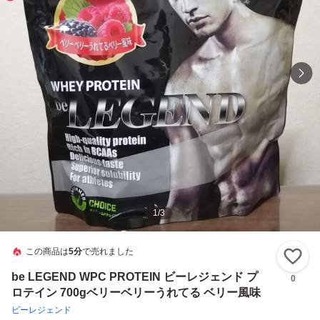
1
/
3
この商品は
5分
で売れました
い
be LEGEND WPC PROTEIN ビーレジェンド プ
0
ロテイン 700gベリーベリーうれてる ベリー風味
ビーレジェンド