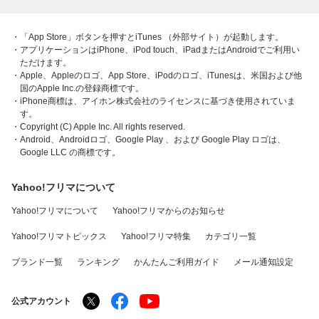
・「App Store」ボタンを押すとiTunes （外部サイト）が起動します。
・アプリケーションはiPhone、iPod touch、iPadまたはAndroidでご利用い
ただけます。
・Apple、Appleのロゴ、App Store、iPodのロゴ、iTunesは、米国および他
国のApple Inc.の登録商標です。
・iPhone商標は、アイホン株式会社のライセンスに基づき使用されていま
す。
・Copyright (C) Apple Inc. All rights reserved.
・Android、Androidロゴ、Google Play 、および Google Play ロゴは、
Google LLC の商標です。
Yahoo!フリマについて
Yahoo!フリマについて
Yahoo!フリマからのお知らせ
Yahoo!フリマトピックス
Yahoo!フリマ特集
カテゴリ一覧
ブランド一覧
ランキング
かんたんご利用ガイド
メール通知設定
公式アカウント