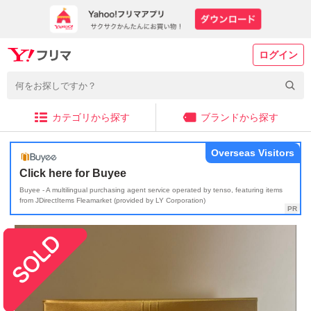
ログイン
カテゴリから探す
ブランドから探す
Overseas Visitors
Click here for Buyee
Buyee - A multilingual purchasing agent service operated by tenso, featuring items
from JDirectItems Fleamarket (provided by LY Corporation)