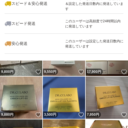
スピード＆安心発送
＆設定した発送日数内に発送していま
す
このユーザーは高頻度で24時間以内
スピード発送
に発送しています
いいね！
いいね！
9,800
円
3,700
円
6,980
円
最大10%対象
このユーザーは設定した発送日数内に
安心発送
発送しています
いいね！
いいね！
9,800
円
9,550
円
17,900
円
いいね！
いいね！
9,880
円
3,500
円
7,950
円