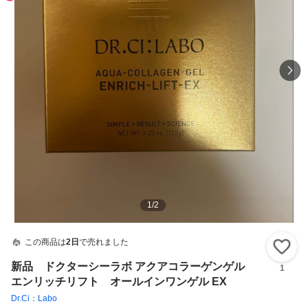
1
/
2
この商品は
2日
で売れました
い
新品 ドクターシーラボ アクアコラーゲンゲル
1
エンリッチリフト オールインワンゲル EX
Dr.Ci：Labo