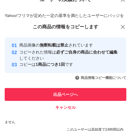
価格の相談
商品への質問
商品への質問からの値下げ交渉、不適切なカテゴリ変更依頼は禁止です
Yahoo!フリマが定めた一定の基準を満たしたユーザーにバッジを
付与しています
この商品をみている人にオススメ
この商品の情報をコピーします
安心取引出品者
最大10%対象
最大10%対象
最大10%対象
Yahoo!フリマの基準をクリアした安
安心取引出品者
商品画像の
無断転載は禁止
されています
心・安全なユーザーです
コピーされた情報は
必ずご自身の商品に合わせて編集
取引実績
してください
コピーは
1商品につき1回
です
このユーザーはYahoo!フリマの取
取引実績◯+
いいね！
いいね！
6,590
円
9,100
円
6,400
円
引を完了させた実績があります
商品情報コピー機能について
最大10%対象
最大10%対象
このユーザーは他フリマサービス
他フリマ実績◯+
出品ページへ
での取引実績があります
キャンセル
スピード&安心発送
いいね！
いいね！
6,000
※このバッジは実績に基づく表示であり、発送を保証しているものではあり
円
7,500
円
9,800
円
ません
最大10%対象
最大10%対象
このユーザーは高頻度で24時間以内