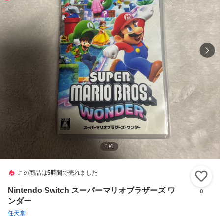
1
/
4
この商品は
5時間
で売れました
い
Nintendo Switch スーパーマリオブラザーズ ワ
0
ンダー
任天堂