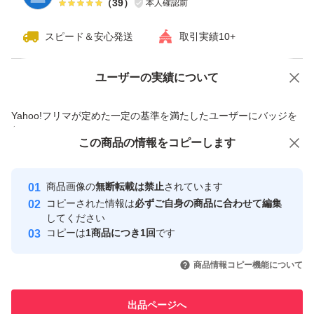
（
39
）
本人確認前
スピード＆安心発送
取引実績10+
ユーザーの実績について
価格の相談
商品への質問
商品への質問からの値下げ交渉、不適切なカテゴリ変更依頼は禁止です
Yahoo!フリマが定めた一定の基準を満たしたユーザーにバッジを
付与しています
この商品をみている人にオススメ
この商品の情報をコピーします
安心取引出品者
最大10%対象
最大10%対象
Yahoo!フリマの基準をクリアした安
安心取引出品者
商品画像の
無断転載は禁止
されています
心・安全なユーザーです
コピーされた情報は
必ずご自身の商品に合わせて編集
取引実績
してください
コピーは
1商品につき1回
です
このユーザーはYahoo!フリマの取
取引実績◯+
いいね！
いいね！
3,500
円
3,600
円
3,700
円
引を完了させた実績があります
商品情報コピー機能について
このユーザーは他フリマサービス
他フリマ実績◯+
出品ページへ
での取引実績があります