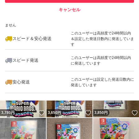
キャンセル
スピード&安心発送
いいね！
いいね！
3,900
※このバッジは実績に基づく表示であり、発送を保証しているものではあり
円
3,650
円
3,800
円
ません
このユーザーは高頻度で24時間以内
スピード＆安心発送
＆設定した発送日数内に発送していま
す
このユーザーは高頻度で24時間以内
スピード発送
に発送しています
いいね！
いいね！
3,780
円
3,699
円
3,850
円
このユーザーは設定した発送日数内に
安心発送
発送しています
いいね！
いいね！
3,780
円
3,650
円
3,850
円