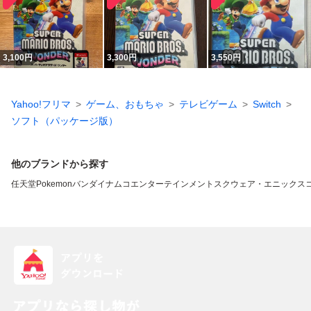
3,100
円
3,300
円
3,550
円
Yahoo!フリマ
ゲーム、おもちゃ
テレビゲーム
Switch
ソフト（パッケージ版）
他のブランドから探す
任天堂
Pokemon
バンダイナムコエンターテインメント
スクウェア・エニックス