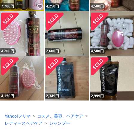
いいね！
7,700
円
4,250
円
4,500
円
4,200
円
2,600
円
4,500
円
4,150
円
2,349
円
2,999
円
Yahoo!フリマ
コスメ、美容、ヘアケア
レディースヘアケア
シャンプー