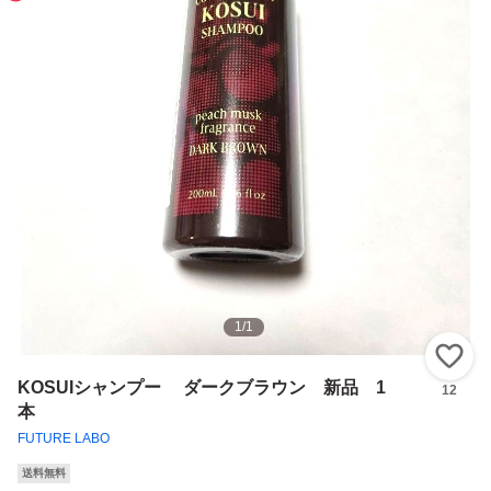
1
/
1
い
KOSUIシャンプー ダークブラウン 新品 1
12
本
FUTURE LABO
送料無料