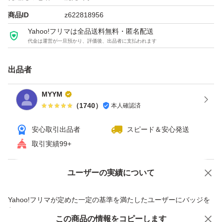
【購入について】
商品ID
z622818956
即購入も歓迎致しますが気になる点等ある場合
Yahoo!フリマは全品送料無料・匿名配送
代金は運営が一旦預かり、評価後、出品者に支払われます
【必ず】【ご購入手続き前】に質問をされてください。
出品者
ご検討宜しくお願い致します(^-^)
MYYM
（
1740
）
本人確認済
安心取引出品者
スピード＆安心発送
取引実績99+
ユーザーの実績について
価格の相談
商品への質問
商品への質問からの値下げ交渉、不適切なカテゴリ変更依頼は禁止です
Yahoo!フリマが定めた一定の基準を満たしたユーザーにバッジを
付与しています
この商品をみている人にオススメ
この商品の情報をコピーします