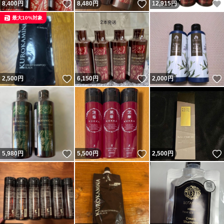
いいね！
いいね！
8,400
円
8,480
円
12,915
円
最大10%対象
いいね！
いいね！
2,500
円
6,150
円
2,000
円
いいね！
いいね！
5,980
円
5,500
円
2,500
円