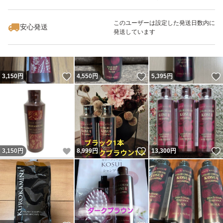
いいね！
いいね！
4,500
円
8,888
円
8,999
円
このユーザーは設定した発送日数内に
安心発送
発送しています
いいね！
いいね！
3,150
円
4,550
円
5,395
円
いいね！
いいね！
3,150
円
8,999
円
13,300
円