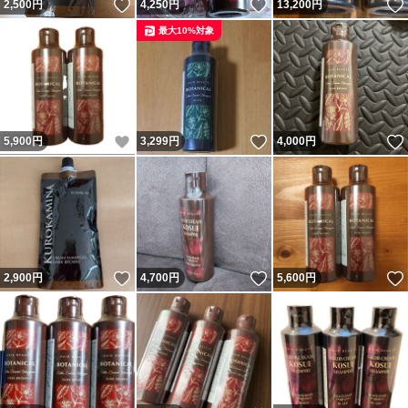
いいね！
いいね！
2,500
円
4,250
円
13,200
円
最大10%対象
いいね！
いいね！
5,900
円
3,299
円
4,000
円
いいね！
いいね！
2,900
円
4,700
円
5,600
円