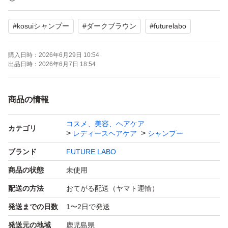
#
kosuiシャンプー
#
ダークブラウン
#
futurelabo
お値下げ相談については不可とさせて下さい。
購入日時：
2026年6月29日 10:54
▲注意事項▲
出品日時：
2026年6月7日 18:54
【発送について】
商品の情報
現在までほぼ24時間以内にお手配させて頂いております
コスメ、美容、ヘアケア
が、
カテゴリ
レディースヘアケア
シャンプー
最大は48時間設定で出品致しております為
ブランド
FUTURE LABO
購入者様の都合に対する急な対応は基本的にでき兼ねます
商品の状態
未使用
ので、申し訳ございませんが、特にお急ぎの方はこちらで
配送の方法
おてがる配送（ヤマト運輸）
の
発送までの日数
1〜2日で発送
購入はトラブル防止の為にもお控え下さい。
発送元の地域
鹿児島県