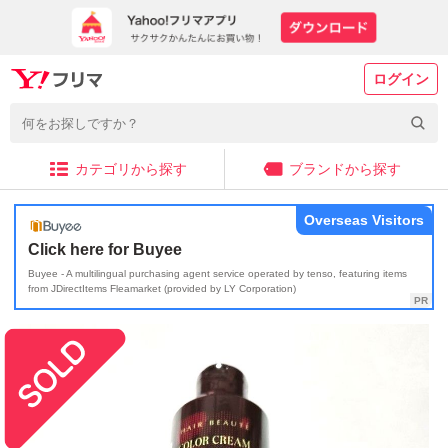
ログイン
カテゴリから探す
ブランドから探す
Overseas Visitors
Click here for Buyee
Buyee - A multilingual purchasing agent service operated by tenso, featuring items
from JDirectItems Fleamarket (provided by LY Corporation)