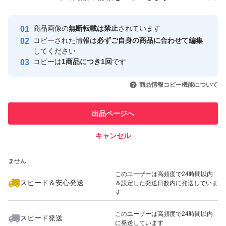
安心取引出品者
最大10%対象
Yahoo!フリマの基準をクリアした安
安心取引出品者
商品画像の
無断転載は禁止
されています
心・安全なユーザーです
コピーされた情報は
必ずご自身の商品に合わせて編集
取引実績
してください
コピーは
1商品につき1回
です
このユーザーはYahoo!フリマの取
取引実績◯+
いいね！
いいね！
4,999
円
4,600
円
4,600
円
引を完了させた実績があります
商品情報コピー機能について
このユーザーは他フリマサービス
他フリマ実績◯+
出品ページへ
での取引実績があります
キャンセル
スピード&安心発送
いいね！
いいね！
4,800
※このバッジは実績に基づく表示であり、発送を保証しているものではあり
円
4,900
円
4,610
円
ません
このユーザーは高頻度で24時間以内
スピード＆安心発送
＆設定した発送日数内に発送していま
す
このユーザーは高頻度で24時間以内
スピード発送
に発送しています