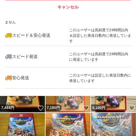
キャンセル
スピード&安心発送
いいね！
いいね！
7,199
※このバッジは実績に基づく表示であり、発送を保証しているものではあり
円
7,300
円
8,300
円
ません
このユーザーは高頻度で24時間以内
スピード＆安心発送
＆設定した発送日数内に発送していま
す
このユーザーは高頻度で24時間以内
スピード発送
に発送しています
いいね！
いいね！
7,100
円
8,225
円
7,300
円
最大10%対象
このユーザーは設定した発送日数内に
安心発送
発送しています
いいね！
いいね！
7,444
円
7,180
円
8,180
円