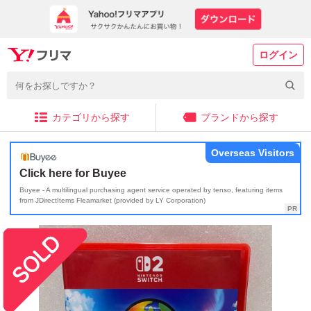
ログイン
カテゴリから探す
ブランドから探す
Overseas Visitors
Click here for Buyee
Buyee - A multilingual purchasing agent service operated by tenso, featuring items
from JDirectItems Fleamarket (provided by LY Corporation)