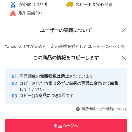
安心取引出品者
スピード＆安心発送
取引実績99+
ユーザーの実績について
価格の相談
商品への質問
商品への質問からの値下げ交渉、不適切なカテゴリ変更依頼は禁止です
Yahoo!フリマが定めた一定の基準を満たしたユーザーにバッジを
付与しています
この商品をみている人にオススメ
この商品の情報をコピーします
安心取引出品者
最大10%対象
最大10%対象
最大10%対象
Yahoo!フリマの基準をクリアした安
安心取引出品者
商品画像の
無断転載は禁止
されています
心・安全なユーザーです
コピーされた情報は
必ずご自身の商品に合わせて編集
取引実績
してください
コピーは
1商品につき1回
です
このユーザーはYahoo!フリマの取
取引実績◯+
いいね！
いいね！
8,000
円
7,300
円
8,170
円
引を完了させた実績があります
商品情報コピー機能について
最大10%対象
最大10%対象
このユーザーは他フリマサービス
他フリマ実績◯+
出品ページへ
での取引実績があります