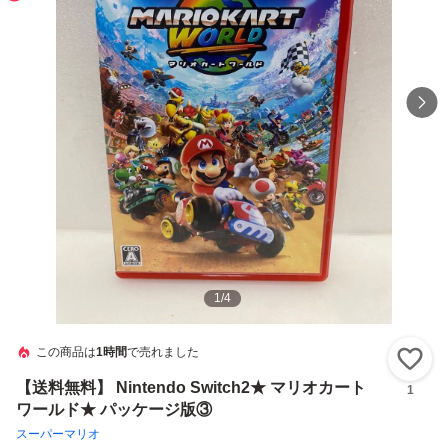
1
/
4
この商品は
1時間
で売れました
い
【送料無料】 Nintendo Switch2★ マリオカート
1
ワールド★ パッケージ版③
スーパーマリオ