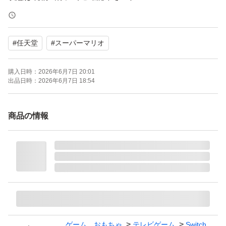
★付属品★
#
任天堂
#
スーパーマリオ
Nintendo Switch2用ソフト
マリオカート ワールド
購入日時：
2026年6月7日 20:01
パッケージ版
出品日時：
2026年6月7日 18:54
★発送詳細★
商品の情報
ゆうパケット系 無料
発送は概ね２４ｈ以内におこなっております
【Switch2】 マリオカート ワールド
ブランド：任天堂 スーパーマリオ
ゲームジャンル：レース
ゲーム、おもちゃ
テレビゲーム
Switch