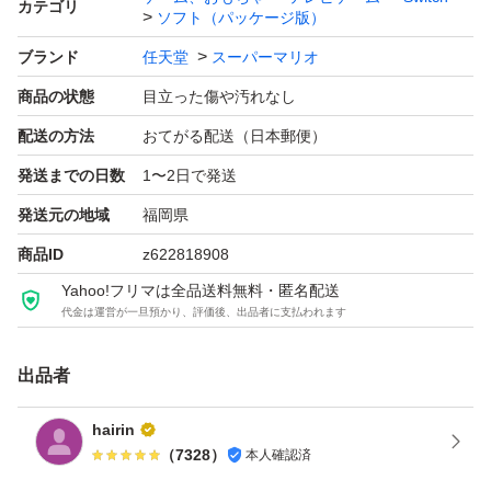
カテゴリ
ソフト（パッケージ版）
ソフトウェア対象年齢：全年齢対象
ブランド
任天堂
スーパーマリオ
パッケージ種類：通常版
商品の状態
目立った傷や汚れなし
オンライン：オンライン対応
プレイモード：TVモード対応 テーブルモード対応 携帯モ
配送の方法
おてがる配送（日本郵便）
ード対応
発送までの日数
1〜2日で発送
携帯モードプレイ人数：1.0 人
発送元の地域
福岡県
商品ID
z622818908
Yahoo!フリマは全品送料無料・匿名配送
代金は運営が一旦預かり、評価後、出品者に支払われます
出品者
hairin
（
7328
）
本人確認済